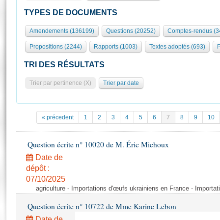
S'id
Présidence
Séance publique
Rôle et pouvoirs de l'Assemblée
Visiter l'Assemblée
TYPES DE DOCUMENTS
Fiches « Connaissance de l’Assemblée »
577 députés
Commissions et autres organes
Visite virtuelle du palais Bourbon
Amendements (136199)
Questions (20252)
Comptes-rendus (3
Organisation de l'Assemblée
Groupes politiques
Europe et International
Assister à une séance
Mot
Propositions (2244)
Rapports (1003)
Textes adoptés (693)
P
Présidence
Conférence des Présidents
Bureau
Collège des Ques
Élections législatives
Contrôle et évaluation
Accès des chercheurs à l’Assemblée
TRI DES RÉSULTATS
Congrès
Les évènements
S'inscrire
Trier par pertinence (X)
Trier par date
Pétitions
Statistiques et chiffres clés
Transparence et déontologie
Vous n'ave
Patrimoine
E
Documents de référence
« précedent
1
2
3
4
5
6
7
8
9
10
La Bibliothèque
( Constitution | Règlement de l'Assemblée ... )
Documents parlementaires
Les archives
Question écrite n° 10020 de M. Éric Michoux
Projets de loi
Contacts et plan d'accès
Date de
Propositions de loi
Histoire
Photos libres de droit
dépôt :
Amendements
Juniors
07/10/2025
Textes adoptés
agriculture - Importations d'œufs ukrainiens en France - Importa
Anciennes législatures
Question écrite n° 10722 de Mme Karine Lebon
Liens vers les sites publics
Rapports d'information
Date de