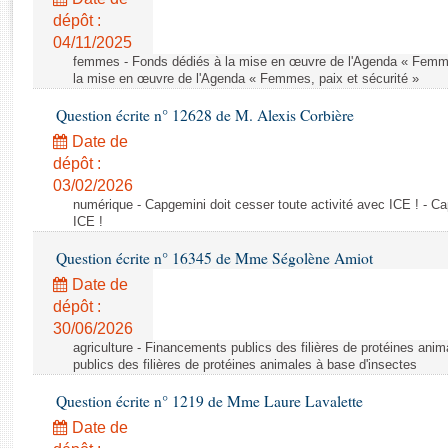
Rapports d'enquête
dépôt :
Rapports législatifs
04/11/2025
Rapports sur l'application des lois
femmes - Fonds dédiés à la mise en œuvre de l'Agenda « Femmes
Baromètre de l’application des lois
la mise en œuvre de l'Agenda « Femmes, paix et sécurité »
Question écrite n° 12628 de M. Alexis Corbière
Dossiers législatifs
Date de
Budget et sécurité sociale
dépôt :
03/02/2026
Questions écrites et orales
numérique - Capgemini doit cesser toute activité avec ICE ! - Ca
Comptes rendus des débats
ICE !
Question écrite n° 16345 de Mme Ségolène Amiot
Date de
dépôt :
30/06/2026
agriculture - Financements publics des filières de protéines ani
publics des filières de protéines animales à base d'insectes
Question écrite n° 1219 de Mme Laure Lavalette
Date de