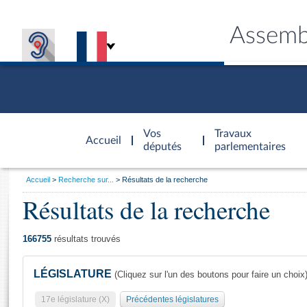
Assemb
Accèder à
la page
Vos
Travaux
Accueil
d'accueil
députés
parlementaires
Vous
Accueil
Recherche sur...
Résultats de la recherche
êtes
Résultats de la recherche
Général
ici
CONNEX
TRAVA
CONNA
DÉC
:
166755
résultats trouvés
LÉGISLATURE
(Cliquez sur l'un des boutons pour faire un choix
17e législature (X)
Précédentes législatures