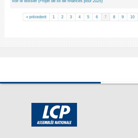
Voir le dossier (Projet de loi de finances pour 2025)
« précedent
1
2
3
4
5
6
7
8
9
10