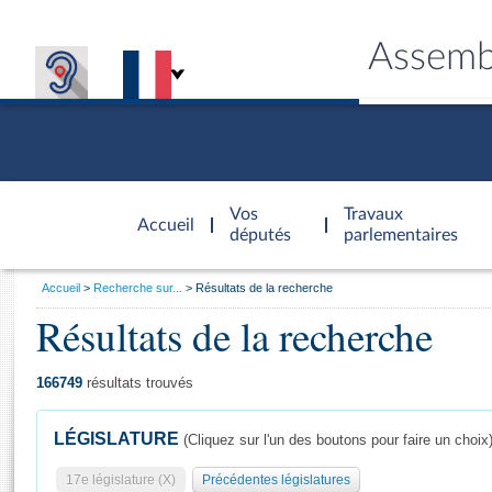
Assemb
Accèder à
la page
Vos
Travaux
Accueil
d'accueil
députés
parlementaires
Vous
Accueil
Recherche sur...
Résultats de la recherche
êtes
Résultats de la recherche
Général
ici
CONNEX
TRAVA
CONNA
DÉC
:
166749
résultats trouvés
LÉGISLATURE
(Cliquez sur l'un des boutons pour faire un choix
17e législature (X)
Précédentes législatures