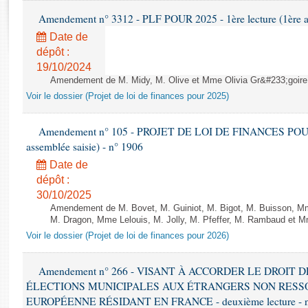
Rapports d'enquête
Amendement n° 3312 - PLF POUR 2025 - 1ère lecture (1ère as
Rapports législatifs
Date de
Rapports sur l'application des lois
dépôt :
Baromètre de l’application des lois
19/10/2024
Amendement de M. Midy, M. Olive et Mme Olivia Gr&#233;goire - 
Dossiers législatifs
Voir le dossier (Projet de loi de finances pour 2025)
Budget et sécurité sociale
Questions écrites et orales
Amendement n° 105 - PROJET DE LOI DE FINANCES POUR 20
assemblée saisie) - n° 1906
Comptes rendus des débats
Date de
dépôt :
30/10/2025
Amendement de M. Bovet, M. Guiniot, M. Bigot, M. Buisson, Mm
M. Dragon, Mme Lelouis, M. Jolly, M. Pfeffer, M. Rambaud et Mm
Voir le dossier (Projet de loi de finances pour 2026)
Amendement n° 266 - VISANT À ACCORDER LE DROIT D
ÉLECTIONS MUNICIPALES AUX ÉTRANGERS NON RESSO
EUROPÉENNE RÉSIDANT EN FRANCE - deuxième lecture - n