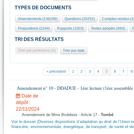
S'id
Présidence
Séance publique
Rôle et pouvoirs de l'Assemblée
Visiter l'Assemblée
TYPES DE DOCUMENTS
Fiches « Connaissance de l’Assemblée »
577 députés
Commissions et autres organes
Visite virtuelle du palais Bourbon
Amendements (136199)
Questions (20252)
Comptes-rendus (3
Organisation de l'Assemblée
Groupes politiques
Europe et International
Assister à une séance
Mot
Propositions (2244)
Rapports (1003)
Textes adoptés (693)
P
Présidence
Conférence des Présidents
Bureau
Collège des Ques
Élections législatives
Contrôle et évaluation
Accès des chercheurs à l’Assemblée
TRI DES RÉSULTATS
Congrès
Les évènements
S'inscrire
Trier par pertinence (X)
Trier par date
Pétitions
Statistiques et chiffres clés
Transparence et déontologie
Vous n'ave
Patrimoine
E
Documents de référence
« précedent
1
2
3
4
5
6
7
8
La Bibliothèque
( Constitution | Règlement de l'Assemblée ... )
Documents parlementaires
Les archives
Amendement n° 10 - DDADUE - 1ère lecture (1ère assemblée s
Projets de loi
Contacts et plan d'accès
Date de
Propositions de loi
Histoire
Photos libres de droit
dépôt :
Amendements
Juniors
22/11/2024
Textes adoptés
Amendement de Mme Brulebois - Article 17 -
Tombé
Anciennes législatures
Voir le dossier (Diverses dispositions d’adaptation au droit de l’Unio
Liens vers les sites publics
financière, environnementale, énergétique, de transport, de santé et de
Rapports d'information