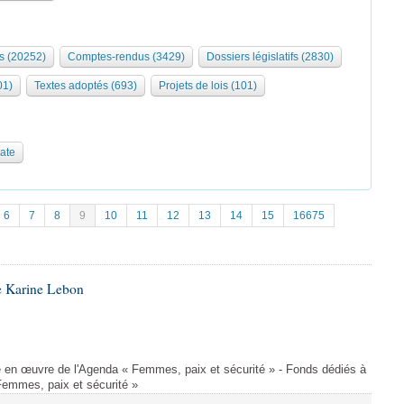
s (20252)
Comptes-rendus (3429)
Dossiers législatifs (2830)
01)
Textes adoptés (693)
Projets de lois (101)
date
6
7
8
9
10
11
12
13
14
15
16675
e Karine Lebon
 en œuvre de l'Agenda « Femmes, paix et sécurité » - Fonds dédiés à
Femmes, paix et sécurité »