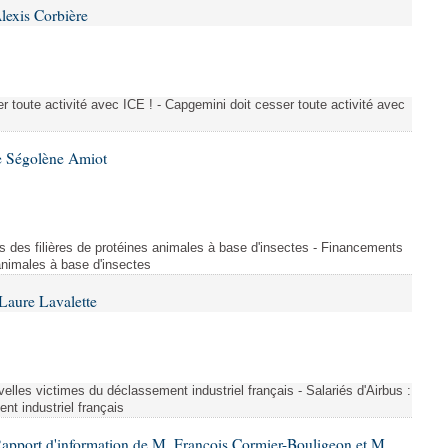
lexis Corbière
 toute activité avec ICE ! - Capgemini doit cesser toute activité avec
e Ségolène Amiot
s des filières de protéines animales à base d'insectes - Financements
 animales à base d'insectes
Laure Lavalette
uvelles victimes du déclassement industriel français - Salariés d'Airbus :
nt industriel français
Rapport d'information de M. François Cormier-Bouligeon et M.