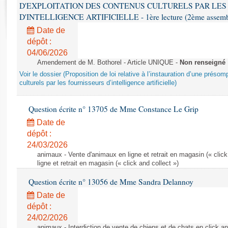
Rapports d'enquête
D'EXPLOITATION DES CONTENUS CULTURELS PAR LES
Rapports législatifs
D'INTELLIGENCE ARTIFICIELLE - 1ère lecture (2ème assemblé
Rapports sur l'application des lois
Date de
Baromètre de l’application des lois
dépôt :
04/06/2026
Amendement de M. Bothorel - Article UNIQUE -
Non renseigné
Dossiers législatifs
Voir le dossier (Proposition de loi relative à l’instauration d’une présom
Budget et sécurité sociale
culturels par les fournisseurs d’intelligence artificielle)
Questions écrites et orales
Question écrite n° 13705 de Mme Constance Le Grip
Comptes rendus des débats
Date de
dépôt :
24/03/2026
animaux - Vente d'animaux en ligne et retrait en magasin (« click
ligne et retrait en magasin (« click and collect »)
Question écrite n° 13056 de Mme Sandra Delannoy
Date de
dépôt :
24/02/2026
animaux - Interdiction de vente de chiens et de chats en click and