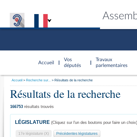
Assemb
Accèder à
la page
Vos
Travaux
Accueil
d'accueil
députés
parlementaires
Vous
Accueil
Recherche sur...
Résultats de la recherche
êtes
Résultats de la recherche
Général
ici
CONNEX
TRAVA
CONNA
DÉC
:
166753
résultats trouvés
LÉGISLATURE
(Cliquez sur l'un des boutons pour faire un choix
17e législature (X)
Précédentes législatures