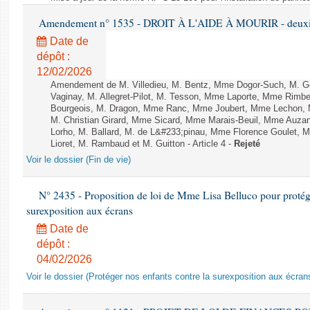
Amendement n° 1535 - DROIT À L'AIDE À MOURIR - deuxièm
Date de
dépôt :
12/02/2026
Amendement de M. Villedieu, M. Bentz, Mme Dogor-Such, M. G
Vaginay, M. Allegret-Pilot, M. Tesson, Mme Laporte, Mme Rimbe
Bourgeois, M. Dragon, Mme Ranc, Mme Joubert, Mme Lechon, M
M. Christian Girard, Mme Sicard, Mme Marais-Beuil, Mme Au
Lorho, M. Ballard, M. de L&#233;pinau, Mme Florence Goulet, 
Lioret, M. Rambaud et M. Guitton - Article 4 -
Rejeté
Voir le dossier (Fin de vie)
N° 2435 - Proposition de loi de Mme Lisa Belluco pour protége
surexposition aux écrans
Date de
dépôt :
04/02/2026
Voir le dossier (Protéger nos enfants contre la surexposition aux écran