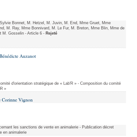
ylvie Bonnet, M. Hetzel, M. Juvin, M. End, Mme Gruet, Mme
and, M. Ray, Mme Bonnivard, M. Le Fur, M. Breton, Mme Blin, Mme de
t M. Gosselin - Article 6 -
Rejeté
Bénédicte Auzanot
omité d'orientation stratégique de « Lab'R » - Composition du comité
'R »
e Corinne Vignon
ernant les sanctions de vente en animalerie - Publication décret
e en animalerie