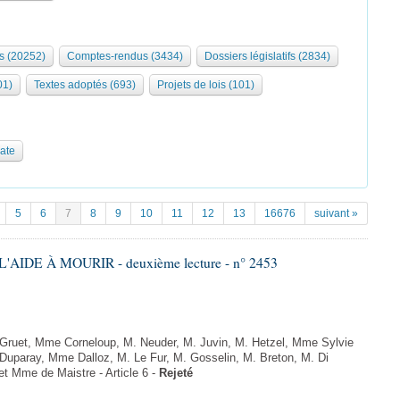
s (20252)
Comptes-rendus (3434)
Dossiers législatifs (2834)
01)
Textes adoptés (693)
Projets de lois (101)
date
5
6
7
8
9
10
11
12
13
16676
suivant »
'AIDE À MOURIR - deuxième lecture - n° 2453
uet, Mme Corneloup, M. Neuder, M. Juvin, M. Hetzel, Mme Sylvie
uparay, Mme Dalloz, M. Le Fur, M. Gosselin, M. Breton, M. Di
t Mme de Maistre - Article 6 -
Rejeté