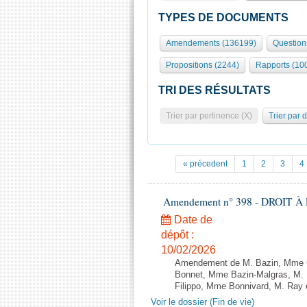
TYPES DE DOCUMENTS
Amendements (136199)
Question
Propositions (2244)
Rapports (10
TRI DES RÉSULTATS
Trier par pertinence (X)
Trier par 
« précedent
1
2
3
4
Amendement n° 398 - DROIT À L
Date de
dépôt :
10/02/2026
Amendement de M. Bazin, Mme Gr
Bonnet, Mme Bazin-Malgras, M. D
Filippo, Mme Bonnivard, M. Ray e
Voir le dossier (Fin de vie)