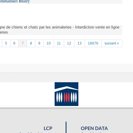
Emmanuel Blairy
gne de chiens et chats par les animaleries - Interdiction vente en ligne
eries
5
6
7
8
9
10
11
12
13
16676
suivant »
LCP
OPEN DATA