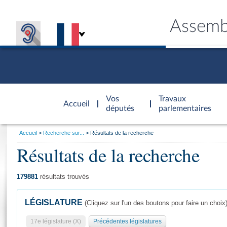
Assemb
Accèder à
la page
Vos
Travaux
Accueil
d'accueil
députés
parlementaires
Vous
Accueil
Recherche sur...
Résultats de la recherche
êtes
Résultats de la recherche
Général
ici
CONNEX
TRAVA
CONNA
DÉC
:
179881
résultats trouvés
LÉGISLATURE
(Cliquez sur l'un des boutons pour faire un choix
17e législature (X)
Précédentes législatures