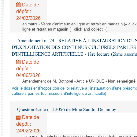
Rapports d'enquête
Date de
Rapports législatifs
dépôt :
Rapports sur l'application des lois
24/03/2026
Baromètre de l’application des lois
animaux - Vente d'animaux en ligne et retrait en magasin (« click
ligne et retrait en magasin (« click and collect »)
Amendement n° 24 - RELATIVE À L'INSTAURATION D'
Dossiers législatifs
D'EXPLOITATION DES CONTENUS CULTURELS PAR LES
Budget et sécurité sociale
D'INTELLIGENCE ARTIFICIELLE - 1ère lecture (2ème assemblé
Questions écrites et orales
Date de
Comptes rendus des débats
dépôt :
04/06/2026
Amendement de M. Bothorel - Article UNIQUE -
Non renseigné
Voir le dossier (Proposition de loi relative à l’instauration d’une présom
culturels par les fournisseurs d’intelligence artificielle)
Question écrite n° 13056 de Mme Sandra Delannoy
Date de
dépôt :
24/02/2026
animaux - Interdiction de vente de chiens et de chats en click and