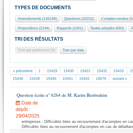
S'id
Présidence
Séance publique
Rôle et pouvoirs de l'Assemblée
Visiter l'Assemblée
TYPES DE DOCUMENTS
Fiches « Connaissance de l’Assemblée »
577 députés
Commissions et autres organes
Visite virtuelle du palais Bourbon
Amendements (136199)
Questions (20252)
Comptes-rendus (3
Organisation de l'Assemblée
Groupes politiques
Europe et International
Assister à une séance
Mot
Propositions (2244)
Rapports (1001)
Textes adoptés (693)
P
Présidence
Conférence des Présidents
Bureau
Collège des Ques
Élections législatives
Contrôle et évaluation
Accès des chercheurs à l’Assemblée
TRI DES RÉSULTATS
Congrès
Les évènements
S'inscrire
Trier par pertinence (X)
Trier par date
Pétitions
Statistiques et chiffres clés
Transparence et déontologie
Vous n'ave
Patrimoine
E
Documents de référence
« précedent
1
15429
15430
15431
15432
15433
1
La Bibliothèque
( Constitution | Règlement de l'Assemblée ... )
Documents parlementaires
15438
15439
15440
15441
15442
16676
suivant »
Les archives
Projets de loi
Contacts et plan d'accès
Question écrite n° 6264 de M. Karim Benbrahim
Propositions de loi
Histoire
Photos libres de droit
Amendements
Date de
Juniors
dépôt :
Textes adoptés
Anciennes législatures
29/04/2025
entreprises - Difficultés liées au recouvrement d'acomptes en cas
Liens vers les sites publics
Rapports d'information
Difficultés liées au recouvrement d'acomptes en cas de défaillan