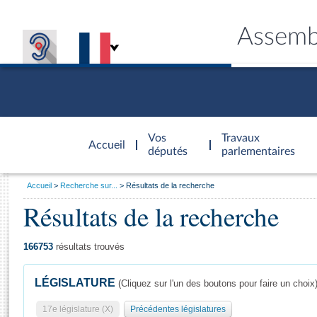
Assemb
Accèder à
la page
Vos
Travaux
Accueil
d'accueil
députés
parlementaires
Vous
Accueil
Recherche sur...
Résultats de la recherche
êtes
Résultats de la recherche
Général
ici
CONNEX
TRAVA
CONNA
DÉC
:
166753
résultats trouvés
LÉGISLATURE
(Cliquez sur l'un des boutons pour faire un choix
17e législature (X)
Précédentes législatures