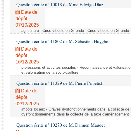
Rapports d'enquête
Question écrite n° 10018 de Mme Edwige Diaz
Rapports législatifs
Date de
Rapports sur l'application des lois
dépôt :
Baromètre de l’application des lois
07/10/2025
agriculture - Crise viticole en Gironde - Crise viticole en Gironde
Dossiers législatifs
Question écrite n° 11802 de M. Sébastien Huyghe
Budget et sécurité sociale
Date de
Questions écrites et orales
dépôt :
16/12/2025
Comptes rendus des débats
professions et activités sociales - Reconnaissance et valorisati
et valorisation de la socio-coiffure
Question écrite n° 11329 de M. Pierre Pribetich
Date de
dépôt :
02/12/2025
impôts locaux - Graves dysfonctionnements dans la collecte de
dysfonctionnements dans la collecte de la taxe d'aménagement
Question écrite n° 10270 de M. Damien Maudet