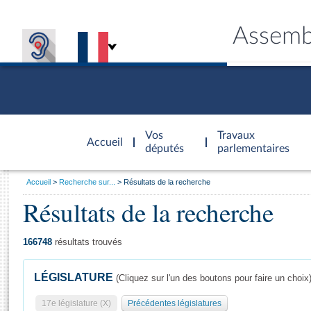
Assemb
Accèder à
la page
Vos
Travaux
Accueil
d'accueil
députés
parlementaires
Vous
Accueil
Recherche sur...
Résultats de la recherche
êtes
Résultats de la recherche
Général
ici
CONNEX
TRAVA
CONNA
DÉC
:
166748
résultats trouvés
LÉGISLATURE
(Cliquez sur l'un des boutons pour faire un choix
17e législature (X)
Précédentes législatures