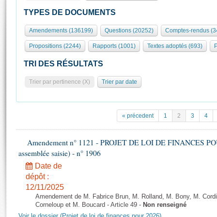
S'id
Présidence
Séance publique
Rôle et pouvoirs de l'Assemblée
Visiter l'Assemblée
TYPES DE DOCUMENTS
Fiches « Connaissance de l’Assemblée »
577 députés
Commissions et autres organes
Visite virtuelle du palais Bourbon
Amendements (136199)
Questions (20252)
Comptes-rendus (3
Organisation de l'Assemblée
Groupes politiques
Europe et International
Assister à une séance
Mot
Propositions (2244)
Rapports (1001)
Textes adoptés (693)
P
Présidence
Conférence des Présidents
Bureau
Collège des Ques
Élections législatives
Contrôle et évaluation
Accès des chercheurs à l’Assemblée
TRI DES RÉSULTATS
Congrès
Les évènements
S'inscrire
Trier par pertinence (X)
Trier par date
Pétitions
Statistiques et chiffres clés
Transparence et déontologie
Vous n'ave
Patrimoine
E
Documents de référence
« précedent
1
2
3
4
La Bibliothèque
( Constitution | Règlement de l'Assemblée ... )
Documents parlementaires
Les archives
Amendement n° 1121 - PROJET DE LOI DE FINANCES POUR 2
Projets de loi
Contacts et plan d'accès
assemblée saisie) - n° 1906
Propositions de loi
Histoire
Photos libres de droit
Date de
Amendements
Juniors
dépôt :
Textes adoptés
12/11/2025
Anciennes législatures
Amendement de M. Fabrice Brun, M. Rolland, M. Bony, M. Cord
Liens vers les sites publics
Corneloup et M. Boucard - Article 49 -
Non renseigné
Rapports d'information
Voir le dossier (Projet de loi de finances pour 2026)