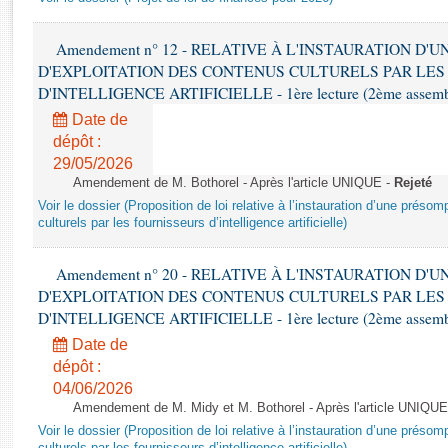
Rapports d'enquête
Rapports législatifs
Amendement n° 12 - RELATIVE À L'INSTAURATION D'
Rapports sur l'application des lois
D'EXPLOITATION DES CONTENUS CULTURELS PAR LES
Baromètre de l’application des lois
D'INTELLIGENCE ARTIFICIELLE - 1ère lecture (2ème assemblé
Date de
Dossiers législatifs
dépôt :
Budget et sécurité sociale
29/05/2026
Amendement de M. Bothorel - Après l'article UNIQUE -
Rejeté
Questions écrites et orales
Voir le dossier (Proposition de loi relative à l’instauration d’une présom
Comptes rendus des débats
culturels par les fournisseurs d’intelligence artificielle)
Amendement n° 20 - RELATIVE À L'INSTAURATION D'
D'EXPLOITATION DES CONTENUS CULTURELS PAR LES
D'INTELLIGENCE ARTIFICIELLE - 1ère lecture (2ème assemblé
Date de
dépôt :
04/06/2026
Amendement de M. Midy et M. Bothorel - Après l'article UNIQUE
Voir le dossier (Proposition de loi relative à l’instauration d’une présom