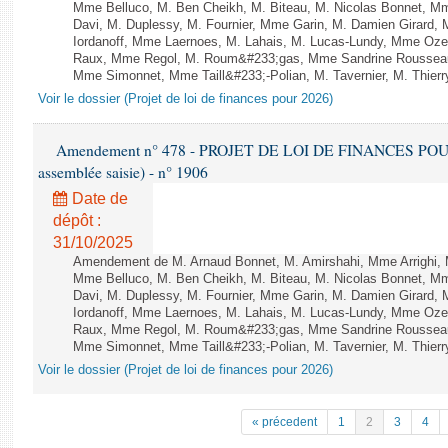
Mme Belluco, M. Ben Cheikh, M. Biteau, M. Nicolas Bonnet, Mm
Davi, M. Duplessy, M. Fournier, Mme Garin, M. Damien Girard,
Iordanoff, Mme Laernoes, M. Lahais, M. Lucas-Lundy, Mme Oz
Raux, Mme Regol, M. Roum&#233;gas, Mme Sandrine Rousseau
Mme Simonnet, Mme Taill&#233;-Polian, M. Tavernier, M. Thierry
Voir le dossier (Projet de loi de finances pour 2026)
Amendement n° 478 - PROJET DE LOI DE FINANCES POUR 20
assemblée saisie) - n° 1906
Date de
dépôt :
31/10/2025
Amendement de M. Arnaud Bonnet, M. Amirshahi, Mme Arrighi, 
Mme Belluco, M. Ben Cheikh, M. Biteau, M. Nicolas Bonnet, Mm
Davi, M. Duplessy, M. Fournier, Mme Garin, M. Damien Girard,
Iordanoff, Mme Laernoes, M. Lahais, M. Lucas-Lundy, Mme Oz
Raux, Mme Regol, M. Roum&#233;gas, Mme Sandrine Rousseau
Mme Simonnet, Mme Taill&#233;-Polian, M. Tavernier, M. Thierry
Voir le dossier (Projet de loi de finances pour 2026)
« précedent
1
2
3
4