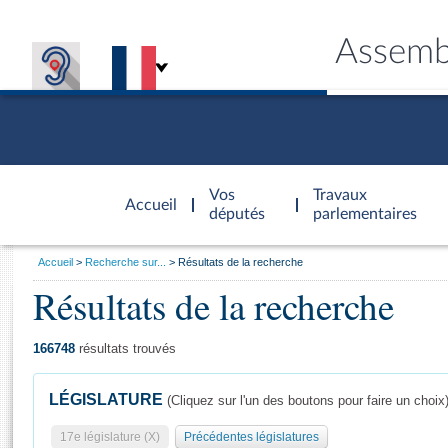
Assemb
Accèder à
la page
Vos
Travaux
Accueil
d'accueil
députés
parlementaires
Vous
Accueil
Recherche sur...
Résultats de la recherche
êtes
Résultats de la recherche
Général
ici
CONNEX
TRAVA
CONNA
DÉC
:
166748
résultats trouvés
LÉGISLATURE
(Cliquez sur l'un des boutons pour faire un choix
17e législature (X)
Précédentes législatures