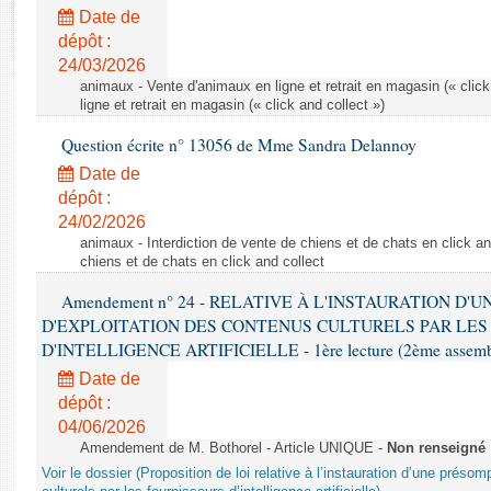
Rapports d'enquête
Date de
Rapports législatifs
dépôt :
Rapports sur l'application des lois
24/03/2026
Baromètre de l’application des lois
animaux - Vente d'animaux en ligne et retrait en magasin (« click
ligne et retrait en magasin (« click and collect »)
Question écrite n° 13056 de Mme Sandra Delannoy
Dossiers législatifs
Date de
Budget et sécurité sociale
dépôt :
Questions écrites et orales
24/02/2026
Comptes rendus des débats
animaux - Interdiction de vente de chiens et de chats en click and
chiens et de chats en click and collect
Amendement n° 24 - RELATIVE À L'INSTAURATION D'
D'EXPLOITATION DES CONTENUS CULTURELS PAR LES
D'INTELLIGENCE ARTIFICIELLE - 1ère lecture (2ème assemblé
Date de
dépôt :
04/06/2026
Amendement de M. Bothorel - Article UNIQUE -
Non renseigné
Voir le dossier (Proposition de loi relative à l’instauration d’une présom