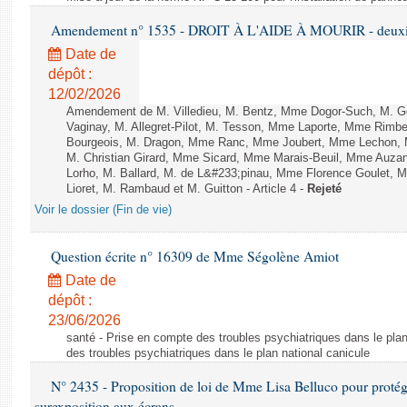
Amendement n° 1535 - DROIT À L'AIDE À MOURIR - deuxièm
Date de
dépôt :
12/02/2026
Amendement de M. Villedieu, M. Bentz, Mme Dogor-Such, M. G
Vaginay, M. Allegret-Pilot, M. Tesson, Mme Laporte, Mme Rimbe
Bourgeois, M. Dragon, Mme Ranc, Mme Joubert, Mme Lechon, M
M. Christian Girard, Mme Sicard, Mme Marais-Beuil, Mme Au
Lorho, M. Ballard, M. de L&#233;pinau, Mme Florence Goulet, 
Lioret, M. Rambaud et M. Guitton - Article 4 -
Rejeté
Voir le dossier (Fin de vie)
Question écrite n° 16309 de Mme Ségolène Amiot
Date de
dépôt :
23/06/2026
santé - Prise en compte des troubles psychiatriques dans le plan
des troubles psychiatriques dans le plan national canicule
N° 2435 - Proposition de loi de Mme Lisa Belluco pour protége
surexposition aux écrans