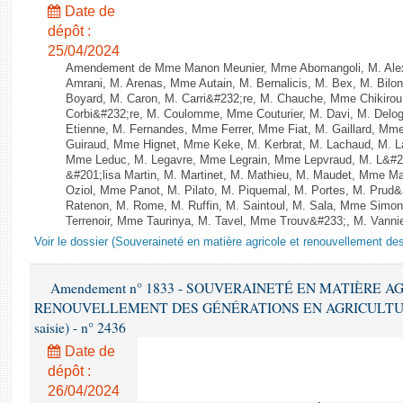
Date de
dépôt :
25/04/2024
Amendement de Mme Manon Meunier, Mme Abomangoli, M. Ale
Amrani, M. Arenas, Mme Autain, M. Bernalicis, M. Bex, M. Bilo
Boyard, M. Caron, M. Carri&#232;re, M. Chauche, Mme Chikirou,
Corbi&#232;re, M. Coulomme, Mme Couturier, M. Davi, M. Del
Etienne, M. Fernandes, Mme Ferrer, Mme Fiat, M. Gaillard, Mm
Guiraud, Mme Hignet, Mme Keke, M. Kerbrat, M. Lachaud, M. L
Mme Leduc, M. Legavre, Mme Legrain, Mme Lepvraud, M. L&#
&#201;lisa Martin, M. Martinet, M. Mathieu, M. Maudet, Mme 
Oziol, Mme Panot, M. Pilato, M. Piquemal, M. Portes, M. Pru
Ratenon, M. Rome, M. Ruffin, M. Saintoul, M. Sala, Mme Sim
Terrenoir, Mme Taurinya, M. Tavel, Mme Trouv&#233;, M. Vannier 
Voir le dossier (Souveraineté en matière agricole et renouvellement des
Amendement n° 1833 - SOUVERAINETÉ EN MATIÈRE A
RENOUVELLEMENT DES GÉNÉRATIONS EN AGRICULTURE - 1è
saisie) - n° 2436
Date de
dépôt :
26/04/2024