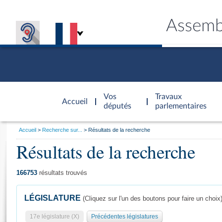
Assemb
Accèder à
la page
Vos
Travaux
Accueil
d'accueil
députés
parlementaires
Vous
Accueil
Recherche sur...
Résultats de la recherche
êtes
Résultats de la recherche
Général
ici
CONNEX
TRAVA
CONNA
DÉC
:
166753
résultats trouvés
LÉGISLATURE
(Cliquez sur l'un des boutons pour faire un choix
17e législature (X)
Précédentes législatures