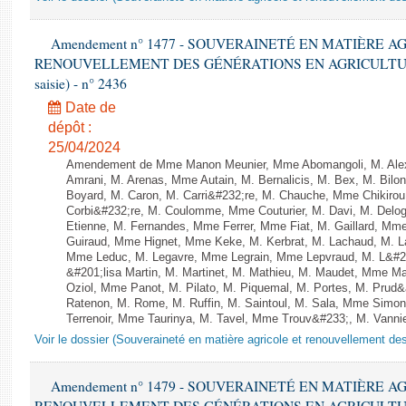
Amendement n° 1477 - SOUVERAINETÉ EN MATIÈRE A
RENOUVELLEMENT DES GÉNÉRATIONS EN AGRICULTURE - 1è
saisie) - n° 2436
Date de
dépôt :
25/04/2024
Amendement de Mme Manon Meunier, Mme Abomangoli, M. Ale
Amrani, M. Arenas, Mme Autain, M. Bernalicis, M. Bex, M. Bilo
Boyard, M. Caron, M. Carri&#232;re, M. Chauche, Mme Chikirou,
Corbi&#232;re, M. Coulomme, Mme Couturier, M. Davi, M. Del
Etienne, M. Fernandes, Mme Ferrer, Mme Fiat, M. Gaillard, Mm
Guiraud, Mme Hignet, Mme Keke, M. Kerbrat, M. Lachaud, M. L
Mme Leduc, M. Legavre, Mme Legrain, Mme Lepvraud, M. L&#
&#201;lisa Martin, M. Martinet, M. Mathieu, M. Maudet, Mme 
Oziol, Mme Panot, M. Pilato, M. Piquemal, M. Portes, M. Pru
Ratenon, M. Rome, M. Ruffin, M. Saintoul, M. Sala, Mme Sim
Terrenoir, Mme Taurinya, M. Tavel, Mme Trouv&#233;, M. Vannier 
Voir le dossier (Souveraineté en matière agricole et renouvellement des
Amendement n° 1479 - SOUVERAINETÉ EN MATIÈRE A