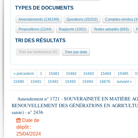
S'id
Présidence
Séance publique
Rôle et pouvoirs de l'Assemblée
Visiter l'Assemblée
TYPES DE DOCUMENTS
Fiches « Connaissance de l’Assemblée »
577 députés
Commissions et autres organes
Visite virtuelle du palais Bourbon
Amendements (136199)
Questions (20252)
Comptes-rendus (3
Organisation de l'Assemblée
Groupes politiques
Europe et International
Assister à une séance
Mot
Propositions (2244)
Rapports (1001)
Textes adoptés (693)
P
Présidence
Conférence des Présidents
Bureau
Collège des Ques
Élections législatives
Contrôle et évaluation
Accès des chercheurs à l’Assemblée
TRI DES RÉSULTATS
Congrès
Les évènements
S'inscrire
Trier par pertinence (X)
Trier par date
Pétitions
Statistiques et chiffres clés
Transparence et déontologie
Vous n'ave
Patrimoine
E
Documents de référence
« précedent
1
15481
15482
15483
15484
15485
1
La Bibliothèque
( Constitution | Règlement de l'Assemblée ... )
Documents parlementaires
15490
15491
15492
15493
15494
16676
suivant »
Les archives
Projets de loi
Contacts et plan d'accès
Amendement n° 1721 - SOUVERAINETÉ EN MATIÈRE A
Propositions de loi
Histoire
RENOUVELLEMENT DES GÉNÉRATIONS EN AGRICULTURE - 1è
Photos libres de droit
Amendements
Juniors
saisie) - n° 2436
Textes adoptés
Anciennes législatures
Date de
dépôt :
Liens vers les sites publics
Rapports d'information
25/04/2024