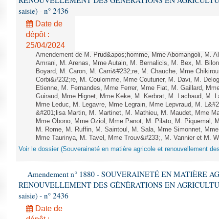
RENOUVELLEMENT DES GÉNÉRATIONS EN AGRICULTURE - 1è
saisie) - n° 2436
Date de
dépôt :
25/04/2024
Amendement de M. Prud&apos;homme, Mme Abomangoli, M. Al
Amrani, M. Arenas, Mme Autain, M. Bernalicis, M. Bex, M. Bilo
Boyard, M. Caron, M. Carri&#232;re, M. Chauche, Mme Chikirou,
Corbi&#232;re, M. Coulomme, Mme Couturier, M. Davi, M. Del
Etienne, M. Fernandes, Mme Ferrer, Mme Fiat, M. Gaillard, Mm
Guiraud, Mme Hignet, Mme Keke, M. Kerbrat, M. Lachaud, M. L
Mme Leduc, M. Legavre, Mme Legrain, Mme Lepvraud, M. L&#
&#201;lisa Martin, M. Martinet, M. Mathieu, M. Maudet, Mme M
Mme Obono, Mme Oziol, Mme Panot, M. Pilato, M. Piquemal, M
M. Rome, M. Ruffin, M. Saintoul, M. Sala, Mme Simonnet, Mme
Mme Taurinya, M. Tavel, Mme Trouv&#233;, M. Vannier et M. Walt
Voir le dossier (Souveraineté en matière agricole et renouvellement des
Amendement n° 1880 - SOUVERAINETÉ EN MATIÈRE A
RENOUVELLEMENT DES GÉNÉRATIONS EN AGRICULTURE - 1è
saisie) - n° 2436
Date de