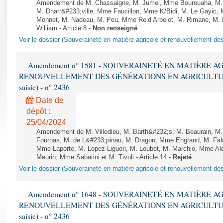
Rapports d'enquête
Amendement de M. Chassaigne, M. Jumel, Mme Bourouaha, M. B
M. Dharr&#233;ville, Mme Faucillon, Mme K/Bidi, M. Le Gayic, 
Rapports législatifs
Monnet, M. Nadeau, M. Peu, Mme Reid Arbelot, M. Rimane, M. R
Rapports sur l'application des lois
William - Article 8 -
Non renseigné
Baromètre de l’application des lois
Voir le dossier (Souveraineté en matière agricole et renouvellement des
Amendement n° 1581 - SOUVERAINETÉ EN MATIÈRE A
Dossiers législatifs
RENOUVELLEMENT DES GÉNÉRATIONS EN AGRICULTURE - 1è
Budget et sécurité sociale
saisie) - n° 2436
Questions écrites et orales
Date de
Comptes rendus des débats
dépôt :
25/04/2024
Amendement de M. Villedieu, M. Barth&#232;s, M. Beaurain, M.
Fournas, M. de L&#233;pinau, M. Dragon, Mme Engrand, M. Fal
Mme Laporte, M. Lopez-Liguori, M. Loubet, M. Marchio, Mme A
Meurin, Mme Sabatini et M. Tivoli - Article 14 -
Rejeté
Voir le dossier (Souveraineté en matière agricole et renouvellement des
Amendement n° 1648 - SOUVERAINETÉ EN MATIÈRE A
RENOUVELLEMENT DES GÉNÉRATIONS EN AGRICULTURE - 1è
saisie) - n° 2436