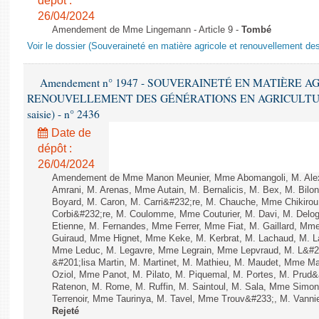
dépôt :
26/04/2024
Amendement de Mme Lingemann - Article 9 -
Tombé
Voir le dossier (Souveraineté en matière agricole et renouvellement des
Amendement n° 1947 - SOUVERAINETÉ EN MATIÈRE A
RENOUVELLEMENT DES GÉNÉRATIONS EN AGRICULTURE - 1è
saisie) - n° 2436
Date de
dépôt :
26/04/2024
Amendement de Mme Manon Meunier, Mme Abomangoli, M. Ale
Amrani, M. Arenas, Mme Autain, M. Bernalicis, M. Bex, M. Bilo
Boyard, M. Caron, M. Carri&#232;re, M. Chauche, Mme Chikirou,
Corbi&#232;re, M. Coulomme, Mme Couturier, M. Davi, M. Del
Etienne, M. Fernandes, Mme Ferrer, Mme Fiat, M. Gaillard, Mm
Guiraud, Mme Hignet, Mme Keke, M. Kerbrat, M. Lachaud, M. L
Mme Leduc, M. Legavre, Mme Legrain, Mme Lepvraud, M. L&#
&#201;lisa Martin, M. Martinet, M. Mathieu, M. Maudet, Mme 
Oziol, Mme Panot, M. Pilato, M. Piquemal, M. Portes, M. Pru
Ratenon, M. Rome, M. Ruffin, M. Saintoul, M. Sala, Mme Sim
Terrenoir, Mme Taurinya, M. Tavel, Mme Trouv&#233;, M. Vannie
Rejeté