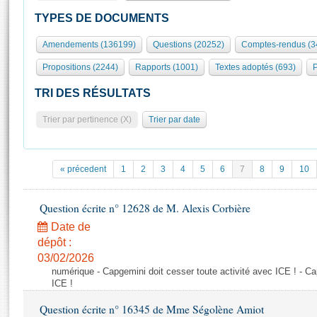
S'id
Présidence
Séance publique
Rôle et pouvoirs de l'Assemblée
Visiter l'Assemblée
TYPES DE DOCUMENTS
Fiches « Connaissance de l’Assemblée »
577 députés
Commissions et autres organes
Visite virtuelle du palais Bourbon
Amendements (136199)
Questions (20252)
Comptes-rendus (3
Organisation de l'Assemblée
Groupes politiques
Europe et International
Assister à une séance
Mot
Propositions (2244)
Rapports (1001)
Textes adoptés (693)
P
Présidence
Conférence des Présidents
Bureau
Collège des Ques
Élections législatives
Contrôle et évaluation
Accès des chercheurs à l’Assemblée
TRI DES RÉSULTATS
Congrès
Les évènements
S'inscrire
Trier par pertinence (X)
Trier par date
Pétitions
Statistiques et chiffres clés
Transparence et déontologie
Vous n'ave
Patrimoine
E
Documents de référence
« précedent
1
2
3
4
5
6
7
8
9
10
La Bibliothèque
( Constitution | Règlement de l'Assemblée ... )
Documents parlementaires
Les archives
Question écrite n° 12628 de M. Alexis Corbière
Projets de loi
Contacts et plan d'accès
Date de
Propositions de loi
Histoire
Photos libres de droit
dépôt :
Amendements
Juniors
03/02/2026
Textes adoptés
numérique - Capgemini doit cesser toute activité avec ICE ! - Ca
Anciennes législatures
ICE !
Liens vers les sites publics
Rapports d'information
Question écrite n° 16345 de Mme Ségolène Amiot