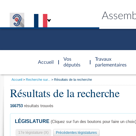
Assemb
Accèder à
la page
Vos
Travaux
Accueil
d'accueil
députés
parlementaires
Vous
Accueil
Recherche sur...
Résultats de la recherche
êtes
Résultats de la recherche
Général
ici
CONNEX
TRAVA
CONNA
DÉC
:
166753
résultats trouvés
LÉGISLATURE
(Cliquez sur l'un des boutons pour faire un choix
17e législature (X)
Précédentes législatures