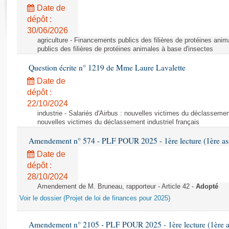
Rapports d'enquête
Date de
Rapports législatifs
dépôt :
Rapports sur l'application des lois
30/06/2026
Baromètre de l’application des lois
agriculture - Financements publics des filières de protéines ani
publics des filières de protéines animales à base d'insectes
Question écrite n° 1219 de Mme Laure Lavalette
Dossiers législatifs
Date de
Budget et sécurité sociale
dépôt :
Questions écrites et orales
22/10/2024
Comptes rendus des débats
industrie - Salariés d'Airbus : nouvelles victimes du déclassement 
nouvelles victimes du déclassement industriel français
Amendement n° 574 - PLF POUR 2025 - 1ère lecture (1ère ass
Date de
dépôt :
28/10/2024
Amendement de M. Bruneau, rapporteur - Article 42 -
Adopté
Voir le dossier (Projet de loi de finances pour 2025)
Amendement n° 2105 - PLF POUR 2025 - 1ère lecture (1ère as