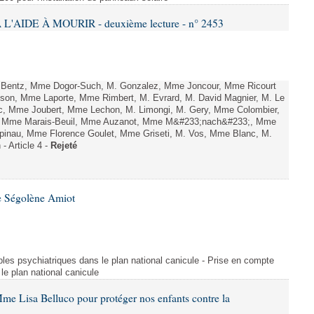
L'AIDE À MOURIR - deuxième lecture - n° 2453
. Bentz, Mme Dogor-Such, M. Gonzalez, Mme Joncour, Mme Ricourt
Tesson, Mme Laporte, Mme Rimbert, M. Evrard, M. David Magnier, M. Le
c, Mme Joubert, Mme Lechon, M. Limongi, M. Gery, Mme Colombier,
rd, Mme Marais-Beuil, Mme Auzanot, Mme M&#233;nach&#233;, Mme
;pinau, Mme Florence Goulet, Mme Griseti, M. Vos, Mme Blanc, M.
- Article 4 -
Rejeté
e Ségolène Amiot
les psychiatriques dans le plan national canicule - Prise en compte
le plan national canicule
me Lisa Belluco pour protéger nos enfants contre la