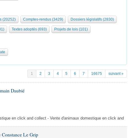
s (20252)
Comptes-rendus (3429)
Dossiers législatifs (2830)
01)
Textes adoptés (693)
Projets de lois (101)
date
1
2
3
4
5
6
7
16675
suivant »
omain Daubié
ique en click and collect - Vente d'animaux domestique en click and
 Constance Le Grip