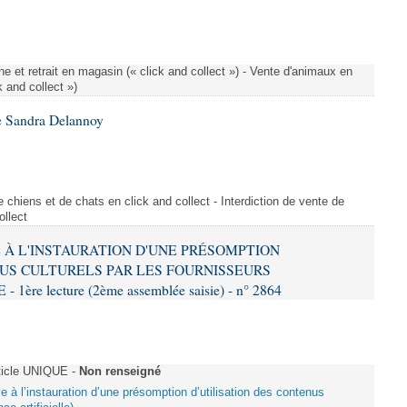
e et retrait en magasin (« click and collect ») - Vente d'animaux en
k and collect »)
e Sandra Delannoy
 chiens et de chats en click and collect - Interdiction de vente de
ollect
VE À L'INSTAURATION D'UNE PRÉSOMPTION
US CULTURELS PAR LES FOURNISSEURS
re lecture (2ème assemblée saisie) - n° 2864
ticle UNIQUE -
Non renseigné
ive à l’instauration d’une présomption d’utilisation des contenus