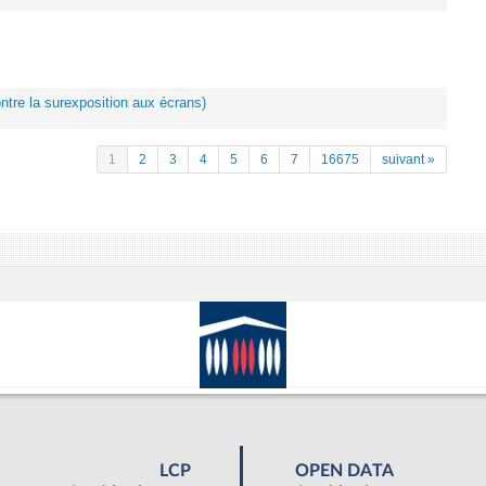
ontre la surexposition aux écrans)
1
2
3
4
5
6
7
16675
suivant »
LCP
OPEN DATA