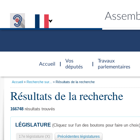
Assemb
Accèder à
la page
Vos
Travaux
Accueil
d'accueil
députés
parlementaires
Vous
Accueil
Recherche sur...
Résultats de la recherche
êtes
Résultats de la recherche
Général
ici
CONNEX
TRAVA
CONNA
DÉC
:
166748
résultats trouvés
LÉGISLATURE
(Cliquez sur l'un des boutons pour faire un choix
17e législature (X)
Précédentes législatures