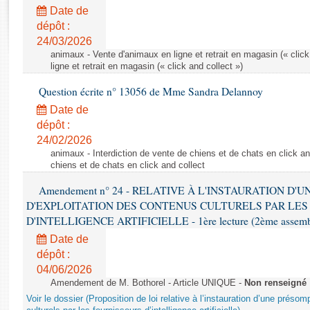
Rapports d'enquête
Date de
Rapports législatifs
dépôt :
Rapports sur l'application des lois
24/03/2026
Baromètre de l’application des lois
animaux - Vente d'animaux en ligne et retrait en magasin (« click
ligne et retrait en magasin (« click and collect »)
Question écrite n° 13056 de Mme Sandra Delannoy
Dossiers législatifs
Date de
Budget et sécurité sociale
dépôt :
Questions écrites et orales
24/02/2026
Comptes rendus des débats
animaux - Interdiction de vente de chiens et de chats en click and
chiens et de chats en click and collect
Amendement n° 24 - RELATIVE À L'INSTAURATION D'
D'EXPLOITATION DES CONTENUS CULTURELS PAR LES
D'INTELLIGENCE ARTIFICIELLE - 1ère lecture (2ème assemblé
Date de
dépôt :
04/06/2026
Amendement de M. Bothorel - Article UNIQUE -
Non renseigné
Voir le dossier (Proposition de loi relative à l’instauration d’une présom