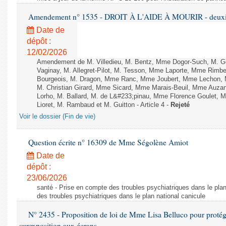
Amendement n° 1535 - DROIT À L'AIDE À MOURIR - deuxièm
Date de
dépôt :
12/02/2026
Amendement de M. Villedieu, M. Bentz, Mme Dogor-Such, M. G
Vaginay, M. Allegret-Pilot, M. Tesson, Mme Laporte, Mme Rimbe
Bourgeois, M. Dragon, Mme Ranc, Mme Joubert, Mme Lechon, M
M. Christian Girard, Mme Sicard, Mme Marais-Beuil, Mme Au
Lorho, M. Ballard, M. de L&#233;pinau, Mme Florence Goulet, 
Lioret, M. Rambaud et M. Guitton - Article 4 -
Rejeté
Voir le dossier (Fin de vie)
Question écrite n° 16309 de Mme Ségolène Amiot
Date de
dépôt :
23/06/2026
santé - Prise en compte des troubles psychiatriques dans le plan
des troubles psychiatriques dans le plan national canicule
N° 2435 - Proposition de loi de Mme Lisa Belluco pour protége
surexposition aux écrans