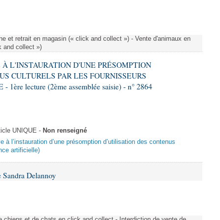
e et retrait en magasin (« click and collect ») - Vente d'animaux en
k and collect »)
VE À L'INSTAURATION D'UNE PRÉSOMPTION
US CULTURELS PAR LES FOURNISSEURS
re lecture (2ème assemblée saisie) - n° 2864
ticle UNIQUE -
Non renseigné
ive à l’instauration d’une présomption d’utilisation des contenus
ce artificielle)
e Sandra Delannoy
 chiens et de chats en click and collect - Interdiction de vente de