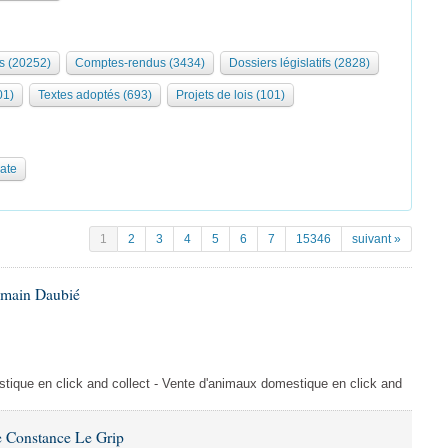
s (20252)
Comptes-rendus (3434)
Dossiers législatifs (2828)
01)
Textes adoptés (693)
Projets de lois (101)
date
1
2
3
4
5
6
7
15346
suivant »
omain Daubié
ique en click and collect - Vente d'animaux domestique en click and
 Constance Le Grip