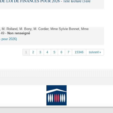
DE LOI DE FINANCES POUR 2026 - 1ère lecture (1ère
 M. Rolland, M. Bony, M. Cordier, Mme Sylvie Bonnet, Mme
 49 -
Non renseigné
es pour 2026)
1
2
3
4
5
6
7
15346
suivant »