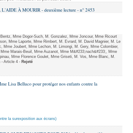
L'AIDE À MOURIR - deuxième lecture - n° 2453
. Bentz, Mme Dogor-Such, M. Gonzalez, Mme Joncour, Mme Ricourt
Tesson, Mme Laporte, Mme Rimbert, M. Evrard, M. David Magnier, M. Le
c, Mme Joubert, Mme Lechon, M. Limongi, M. Gery, Mme Colombier,
rd, Mme Marais-Beuil, Mme Auzanot, Mme M&#233;nach&#233;, Mme
;pinau, Mme Florence Goulet, Mme Griseti, M. Vos, Mme Blanc, M.
- Article 4 -
Rejeté
me Lisa Belluco pour protéger nos enfants contre la
ontre la surexposition aux écrans)