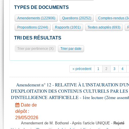
S'id
Présidence
Séance publique
Rôle et pouvoirs de l'Assemblée
Visiter l'Assemblée
TYPES DE DOCUMENTS
Fiches « Connaissance de l’Assemblée »
577 députés
Commissions et autres organes
Visite virtuelle du palais Bourbon
Amendements (122906)
Questions (20252)
Comptes-rendus (3
Organisation de l'Assemblée
Groupes politiques
Europe et International
Assister à une séance
Mot
Propositions (2244)
Rapports (1001)
Textes adoptés (693)
P
Présidence
Conférence des Présidents
Bureau
Collège des Ques
Élections législatives
Contrôle et évaluation
Accès des chercheurs à l’Assemblée
TRI DES RÉSULTATS
Congrès
Les évènements
S'inscrire
Trier par pertinence (X)
Trier par date
Pétitions
Statistiques et chiffres clés
Transparence et déontologie
Vous n'ave
Patrimoine
E
Documents de référence
« précedent
1
2
3
4
La Bibliothèque
( Constitution | Règlement de l'Assemblée ... )
Documents parlementaires
Les archives
Amendement n° 12 - RELATIVE À L'INSTAURATION D'
Projets de loi
Contacts et plan d'accès
D'EXPLOITATION DES CONTENUS CULTURELS PAR LES
Propositions de loi
Histoire
D'INTELLIGENCE ARTIFICIELLE - 1ère lecture (2ème assemblé
Photos libres de droit
Amendements
Juniors
Date de
Textes adoptés
dépôt :
Anciennes législatures
29/05/2026
Liens vers les sites publics
Rapports d'information
Amendement de M. Bothorel - Après l'article UNIQUE -
Rejeté