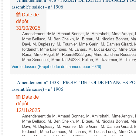
Amendement n° 478 - PROJET DE LOI DE FINANCES POUR 20
assemblée saisie) - n° 1906
Date de
dépôt :
31/10/2025
Amendement de M. Arnaud Bonnet, M. Amirshahi, Mme Arrighi, 
Mme Belluco, M. Ben Cheikh, M. Biteau, M. Nicolas Bonnet, Mm
Davi, M. Duplessy, M. Fournier, Mme Garin, M. Damien Girard,
Iordanoff, Mme Laernoes, M. Lahais, M. Lucas-Lundy, Mme Oz
Raux, Mme Regol, M. Roum&#233;gas, Mme Sandrine Rousseau
Mme Simonnet, Mme Taill&#233;-Polian, M. Tavernier, M. Thierry
Voir le dossier (Projet de loi de finances pour 2026)
Amendement n° 1338 - PROJET DE LOI DE FINANCES POUR 2
assemblée saisie) - n° 1906
Date de
dépôt :
12/11/2025
Amendement de M. Arnaud Bonnet, M. Amirshahi, Mme Arrighi, 
Mme Belluco, M. Ben Cheikh, M. Biteau, M. Nicolas Bonnet, Mm
Davi, M. Duplessy, M. Fournier, Mme Garin, M. Damien Girard,
Iordanoff, Mme Laernoes, M. Lahais, M. Lucas-Lundy, Mme Oz