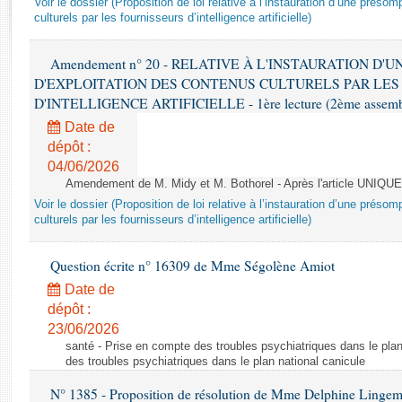
Voir le dossier (Proposition de loi relative à l’instauration d’une présom
Rapports d'enquête
culturels par les fournisseurs d’intelligence artificielle)
Rapports législatifs
Rapports sur l'application des lois
Amendement n° 20 - RELATIVE À L'INSTAURATION D'
Baromètre de l’application des lois
D'EXPLOITATION DES CONTENUS CULTURELS PAR LES
D'INTELLIGENCE ARTIFICIELLE - 1ère lecture (2ème assemblé
Dossiers législatifs
Date de
Budget et sécurité sociale
dépôt :
04/06/2026
Questions écrites et orales
Amendement de M. Midy et M. Bothorel - Après l'article UNIQUE
Comptes rendus des débats
Voir le dossier (Proposition de loi relative à l’instauration d’une présom
culturels par les fournisseurs d’intelligence artificielle)
Question écrite n° 16309 de Mme Ségolène Amiot
Date de
dépôt :
23/06/2026
santé - Prise en compte des troubles psychiatriques dans le plan
des troubles psychiatriques dans le plan national canicule
N° 1385 - Proposition de résolution de Mme Delphine Lingem