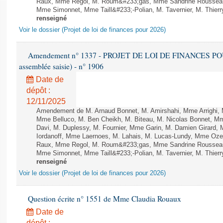
Raux, Mme Regol, M. Roum&#233;gas, Mme Sandrine Rousseau
Mme Simonnet, Mme Taill&#233;-Polian, M. Tavernier, M. Thierry
renseigné
Voir le dossier (Projet de loi de finances pour 2026)
Amendement n° 1337 - PROJET DE LOI DE FINANCES POUR 2
assemblée saisie) - n° 1906
Date de
dépôt :
12/11/2025
Amendement de M. Arnaud Bonnet, M. Amirshahi, Mme Arrighi, 
Mme Belluco, M. Ben Cheikh, M. Biteau, M. Nicolas Bonnet, Mm
Davi, M. Duplessy, M. Fournier, Mme Garin, M. Damien Girard,
Iordanoff, Mme Laernoes, M. Lahais, M. Lucas-Lundy, Mme Oz
Raux, Mme Regol, M. Roum&#233;gas, Mme Sandrine Rousseau
Mme Simonnet, Mme Taill&#233;-Polian, M. Tavernier, M. Thierry
renseigné
Voir le dossier (Projet de loi de finances pour 2026)
Question écrite n° 1551 de Mme Claudia Rouaux
Date de
dépôt :