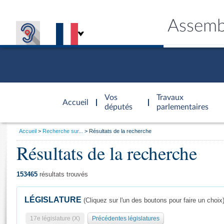
Assemb
Accèder à
la page
Vos
Travaux
Accueil
d'accueil
députés
parlementaires
Vous
Accueil
Recherche sur...
Résultats de la recherche
êtes
Résultats de la recherche
Général
ici
CONNEX
TRAVA
CONNA
DÉC
:
153465
résultats trouvés
LÉGISLATURE
(Cliquez sur l'un des boutons pour faire un choix
17e législature (X)
Précédentes législatures