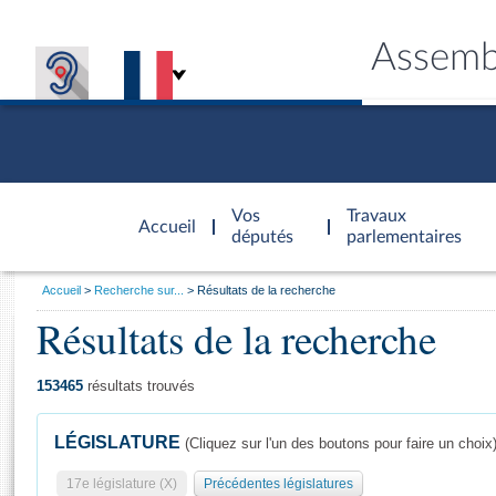
Assemb
Accèder à
la page
Vos
Travaux
Accueil
d'accueil
députés
parlementaires
Vous
Accueil
Recherche sur...
Résultats de la recherche
êtes
Résultats de la recherche
Général
ici
CONNEX
TRAVA
CONNA
DÉC
:
153465
résultats trouvés
LÉGISLATURE
(Cliquez sur l'un des boutons pour faire un choix
17e législature (X)
Précédentes législatures