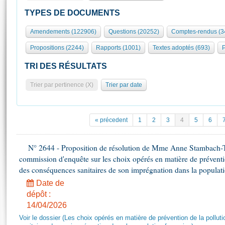
S'id
Présidence
Séance publique
Rôle et pouvoirs de l'Assemblée
Visiter l'Assemblée
TYPES DE DOCUMENTS
Fiches « Connaissance de l’Assemblée »
577 députés
Commissions et autres organes
Visite virtuelle du palais Bourbon
Amendements (122906)
Questions (20252)
Comptes-rendus (3
Organisation de l'Assemblée
Groupes politiques
Europe et International
Assister à une séance
Mot
Propositions (2244)
Rapports (1001)
Textes adoptés (693)
P
Présidence
Conférence des Présidents
Bureau
Collège des Ques
Élections législatives
Contrôle et évaluation
Accès des chercheurs à l’Assemblée
TRI DES RÉSULTATS
Congrès
Les évènements
S'inscrire
Trier par pertinence (X)
Trier par date
Pétitions
Statistiques et chiffres clés
Transparence et déontologie
Vous n'ave
Patrimoine
E
Documents de référence
« précedent
1
2
3
4
5
6
La Bibliothèque
( Constitution | Règlement de l'Assemblée ... )
Documents parlementaires
Les archives
N° 2644 - Proposition de résolution de Mme Anne Stambach-Ter
Projets de loi
Contacts et plan d'accès
commission d'enquête sur les choix opérés en matière de préventi
Propositions de loi
Histoire
des conséquences sanitaires de son imprégnation dans la populati
Photos libres de droit
Amendements
Juniors
Date de
Textes adoptés
dépôt :
Anciennes législatures
14/04/2026
Liens vers les sites publics
Rapports d'information
Voir le dossier (Les choix opérés en matière de prévention de la poll