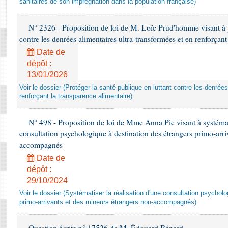
sanitaires de son imprégnation dans la population française)
Rapports d'enquête
Rapports législatifs
N° 2326 - Proposition de loi de M. Loïc Prud'homme visant à pr
Rapports sur l'application des lois
contre les denrées alimentaires ultra-transformées et en renforçant
Baromètre de l’application des lois
Date de
dépôt :
Dossiers législatifs
13/01/2026
Budget et sécurité sociale
Voir le dossier (Protéger la santé publique en luttant contre les denrée
Questions écrites et orales
renforçant la transparence alimentaire)
Comptes rendus des débats
N° 498 - Proposition de loi de Mme Anna Pic visant à systémati
consultation psychologique à destination des étrangers primo-arri
accompagnés
Date de
dépôt :
29/10/2024
Voir le dossier (Systématiser la réalisation d'une consultation psychol
primo-arrivants et des mineurs étrangers non-accompagnés)