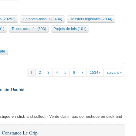
s (20252)
Comptes-rendus (3434)
Dossiers législatifs (2834)
01)
Textes adoptés (693)
Projets de lois (101)
date
1
2
3
4
5
6
7
15347
suivant »
omain Daubié
ique en click and collect - Vente d'animaux domestique en click and
 Constance Le Grip