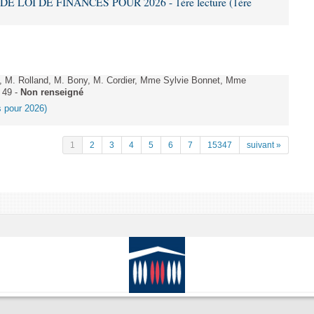
DE LOI DE FINANCES POUR 2026 - 1ère lecture (1ère
 M. Rolland, M. Bony, M. Cordier, Mme Sylvie Bonnet, Mme
 49 -
Non renseigné
es pour 2026)
1
2
3
4
5
6
7
15347
suivant »