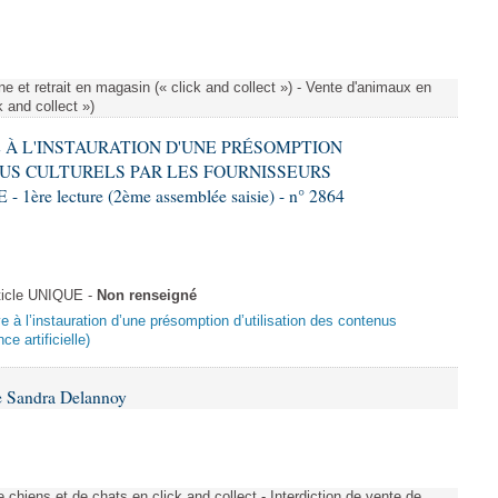
e et retrait en magasin (« click and collect ») - Vente d'animaux en
k and collect »)
VE À L'INSTAURATION D'UNE PRÉSOMPTION
US CULTURELS PAR LES FOURNISSEURS
re lecture (2ème assemblée saisie) - n° 2864
ticle UNIQUE -
Non renseigné
ive à l’instauration d’une présomption d’utilisation des contenus
ce artificielle)
e Sandra Delannoy
 chiens et de chats en click and collect - Interdiction de vente de