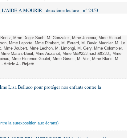
L'AIDE À MOURIR - deuxième lecture - n° 2453
. Bentz, Mme Dogor-Such, M. Gonzalez, Mme Joncour, Mme Ricourt
Tesson, Mme Laporte, Mme Rimbert, M. Evrard, M. David Magnier, M. Le
c, Mme Joubert, Mme Lechon, M. Limongi, M. Gery, Mme Colombier,
rd, Mme Marais-Beuil, Mme Auzanot, Mme M&#233;nach&#233;, Mme
;pinau, Mme Florence Goulet, Mme Griseti, M. Vos, Mme Blanc, M.
- Article 4 -
Rejeté
me Lisa Belluco pour protéger nos enfants contre la
ontre la surexposition aux écrans)