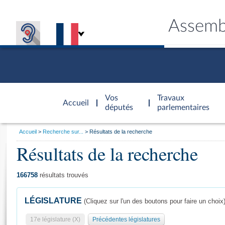
Assemb
Accèder à
la page
Vos
Travaux
Accueil
d'accueil
députés
parlementaires
Vous
Accueil
Recherche sur...
Résultats de la recherche
êtes
Résultats de la recherche
Général
ici
CONNEX
TRAVA
CONNA
DÉC
:
166758
résultats trouvés
LÉGISLATURE
(Cliquez sur l'un des boutons pour faire un choix
17e législature (X)
Précédentes législatures