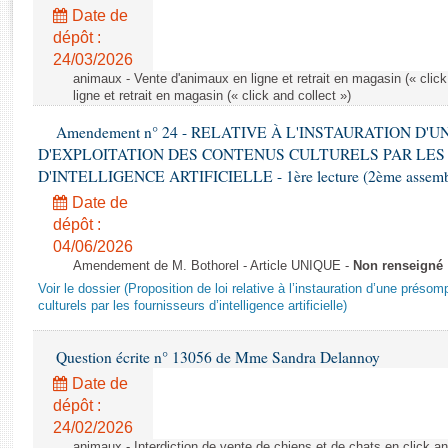
Rapports d'enquête
Date de
Rapports législatifs
dépôt :
Rapports sur l'application des lois
24/03/2026
Baromètre de l’application des lois
animaux - Vente d'animaux en ligne et retrait en magasin (« click
ligne et retrait en magasin (« click and collect »)
Amendement n° 24 - RELATIVE À L'INSTAURATION D'
Dossiers législatifs
D'EXPLOITATION DES CONTENUS CULTURELS PAR LES
Budget et sécurité sociale
D'INTELLIGENCE ARTIFICIELLE - 1ère lecture (2ème assemblé
Questions écrites et orales
Date de
Comptes rendus des débats
dépôt :
04/06/2026
Amendement de M. Bothorel - Article UNIQUE -
Non renseigné
Voir le dossier (Proposition de loi relative à l’instauration d’une présom
culturels par les fournisseurs d’intelligence artificielle)
Question écrite n° 13056 de Mme Sandra Delannoy
Date de
dépôt :
24/02/2026
animaux - Interdiction de vente de chiens et de chats en click and