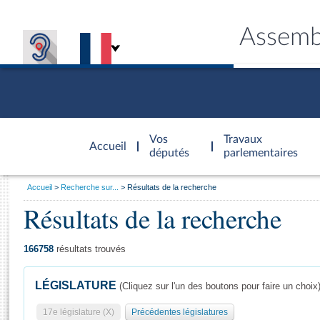
Assemb
Accèder à
la page
Vos
Travaux
Accueil
d'accueil
députés
parlementaires
Vous
Accueil
Recherche sur...
Résultats de la recherche
êtes
Résultats de la recherche
Général
ici
CONNEX
TRAVA
CONNA
DÉC
:
166758
résultats trouvés
LÉGISLATURE
(Cliquez sur l'un des boutons pour faire un choix
17e législature (X)
Précédentes législatures