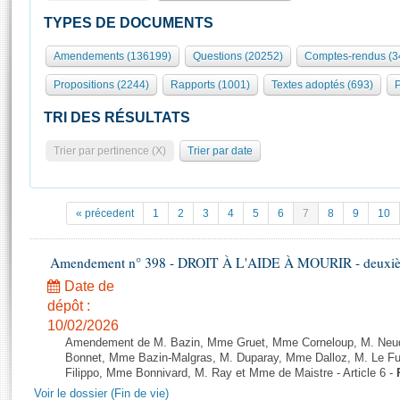
S'id
Présidence
Séance publique
Rôle et pouvoirs de l'Assemblée
Visiter l'Assemblée
TYPES DE DOCUMENTS
Fiches « Connaissance de l’Assemblée »
577 députés
Commissions et autres organes
Visite virtuelle du palais Bourbon
Amendements (136199)
Questions (20252)
Comptes-rendus (3
Organisation de l'Assemblée
Groupes politiques
Europe et International
Assister à une séance
Mot
Propositions (2244)
Rapports (1001)
Textes adoptés (693)
P
Présidence
Conférence des Présidents
Bureau
Collège des Ques
Élections législatives
Contrôle et évaluation
Accès des chercheurs à l’Assemblée
TRI DES RÉSULTATS
Congrès
Les évènements
S'inscrire
Trier par pertinence (X)
Trier par date
Pétitions
Statistiques et chiffres clés
Transparence et déontologie
Vous n'ave
Patrimoine
E
Documents de référence
« précedent
1
2
3
4
5
6
7
8
9
10
La Bibliothèque
( Constitution | Règlement de l'Assemblée ... )
Documents parlementaires
Les archives
Amendement n° 398 - DROIT À L'AIDE À MOURIR - deuxième
Projets de loi
Contacts et plan d'accès
Date de
Propositions de loi
Histoire
Photos libres de droit
dépôt :
Amendements
Juniors
10/02/2026
Textes adoptés
Amendement de M. Bazin, Mme Gruet, Mme Corneloup, M. Neude
Anciennes législatures
Bonnet, Mme Bazin-Malgras, M. Duparay, Mme Dalloz, M. Le Fur
Filippo, Mme Bonnivard, M. Ray et Mme de Maistre - Article 6 -
Liens vers les sites publics
Rapports d'information
Voir le dossier (Fin de vie)