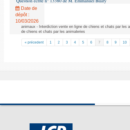
Question écrite n° 13380 de M. Emmanuel Blairy
Date de
dépôt :
10/03/2026
animaux - Interdiction vente en ligne de chiens et chats par les a
de chiens et chats par les animaleries
« précedent
1
2
3
4
5
6
7
8
9
10