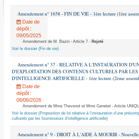
Rapports d'enquête
Rapports législatifs
Amendement n° 1658 - FIN DE VIE - 1ère lecture (1ère assemb
Rapports sur l'application des lois
Date de
Baromètre de l’application des lois
dépôt :
09/05/2025
Amendement de M. Bazin - Article 7 -
Rejeté
Dossiers législatifs
Voir le dossier (Fin de vie)
Budget et sécurité sociale
Questions écrites et orales
Amendement n° 37 - RELATIVE À L'INSTAURATION D'
Comptes rendus des débats
D'EXPLOITATION DES CONTENUS CULTURELS PAR LES
D'INTELLIGENCE ARTIFICIELLE - 1ère lecture (2ème assemblé
Date de
dépôt :
08/06/2026
Amendement de Mme Thevenot et Mme Genetet - Article UNIQ
Voir le dossier (Proposition de loi relative à l’instauration d’une présom
culturels par les fournisseurs d’intelligence artificielle)
Amendement n° 9 - DROIT À L'AIDE À MOURIR - Nouvelle L