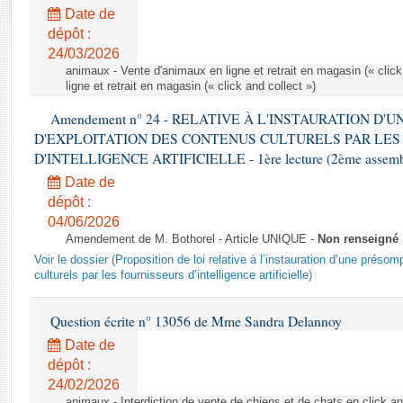
Rapports d'enquête
Date de
Rapports législatifs
dépôt :
Rapports sur l'application des lois
24/03/2026
Baromètre de l’application des lois
animaux - Vente d'animaux en ligne et retrait en magasin (« click
ligne et retrait en magasin (« click and collect »)
Amendement n° 24 - RELATIVE À L'INSTAURATION D'
Dossiers législatifs
D'EXPLOITATION DES CONTENUS CULTURELS PAR LES
Budget et sécurité sociale
D'INTELLIGENCE ARTIFICIELLE - 1ère lecture (2ème assemblé
Questions écrites et orales
Date de
Comptes rendus des débats
dépôt :
04/06/2026
Amendement de M. Bothorel - Article UNIQUE -
Non renseigné
Voir le dossier (Proposition de loi relative à l’instauration d’une présom
culturels par les fournisseurs d’intelligence artificielle)
Question écrite n° 13056 de Mme Sandra Delannoy
Date de
dépôt :
24/02/2026
animaux - Interdiction de vente de chiens et de chats en click and