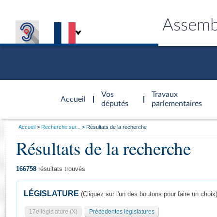
Assemb
Accèder à
la page
Vos
Travaux
Accueil
d'accueil
députés
parlementaires
Vous
Accueil
Recherche sur...
Résultats de la recherche
êtes
Résultats de la recherche
Général
ici
CONNEX
TRAVA
CONNA
DÉC
:
166758
résultats trouvés
LÉGISLATURE
(Cliquez sur l'un des boutons pour faire un choix
17e législature (X)
Précédentes législatures