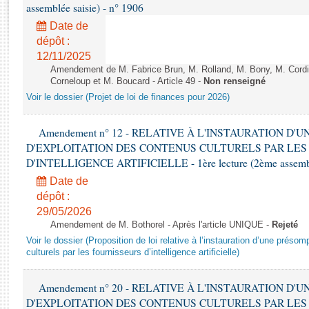
Rapports d'enquête
assemblée saisie) - n° 1906
Rapports législatifs
Date de
Rapports sur l'application des lois
dépôt :
Baromètre de l’application des lois
12/11/2025
Amendement de M. Fabrice Brun, M. Rolland, M. Bony, M. Cord
Corneloup et M. Boucard - Article 49 -
Non renseigné
Dossiers législatifs
Voir le dossier (Projet de loi de finances pour 2026)
Budget et sécurité sociale
Questions écrites et orales
Amendement n° 12 - RELATIVE À L'INSTAURATION D'
D'EXPLOITATION DES CONTENUS CULTURELS PAR LES
Comptes rendus des débats
D'INTELLIGENCE ARTIFICIELLE - 1ère lecture (2ème assemblé
Date de
dépôt :
29/05/2026
Amendement de M. Bothorel - Après l'article UNIQUE -
Rejeté
Voir le dossier (Proposition de loi relative à l’instauration d’une présom
culturels par les fournisseurs d’intelligence artificielle)
Amendement n° 20 - RELATIVE À L'INSTAURATION D'
D'EXPLOITATION DES CONTENUS CULTURELS PAR LES