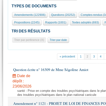
S'id
Présidence
Séance publique
Rôle et pouvoirs de l'Assemblée
Visiter l'Assemblée
TYPES DE DOCUMENTS
Fiches « Connaissance de l’Assemblée »
577 députés
Commissions et autres organes
Visite virtuelle du palais Bourbon
Amendements (122906)
Questions (20252)
Comptes-rendus (3
Organisation de l'Assemblée
Groupes politiques
Europe et International
Assister à une séance
Mot
Propositions (2245)
Rapports (1001)
Textes adoptés (693)
P
Présidence
Conférence des Présidents
Bureau
Collège des Ques
Élections législatives
Contrôle et évaluation
Accès des chercheurs à l’Assemblée
TRI DES RÉSULTATS
Congrès
Les évènements
S'inscrire
Trier par pertinence (X)
Trier par date
Pétitions
Statistiques et chiffres clés
Transparence et déontologie
Vous n'ave
Patrimoine
E
Documents de référence
« précedent
1
2
3
4
La Bibliothèque
( Constitution | Règlement de l'Assemblée ... )
Documents parlementaires
Les archives
Question écrite n° 16309 de Mme Ségolène Amiot
Projets de loi
Contacts et plan d'accès
Date de
Propositions de loi
Histoire
Photos libres de droit
dépôt :
Amendements
Juniors
23/06/2026
Textes adoptés
santé - Prise en compte des troubles psychiatriques dans le plan
Anciennes législatures
des troubles psychiatriques dans le plan national canicule
Liens vers les sites publics
Rapports d'information
Amendement n° 1121 - PROJET DE LOI DE FINANCES POUR 2