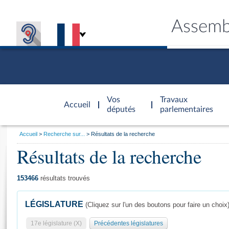
Assemb
Accèder à
la page
Vos
Travaux
Accueil
d'accueil
députés
parlementaires
Vous
Accueil
Recherche sur...
Résultats de la recherche
êtes
Résultats de la recherche
Général
ici
CONNEX
TRAVA
CONNA
DÉC
:
153466
résultats trouvés
LÉGISLATURE
(Cliquez sur l'un des boutons pour faire un choix
17e législature (X)
Précédentes législatures