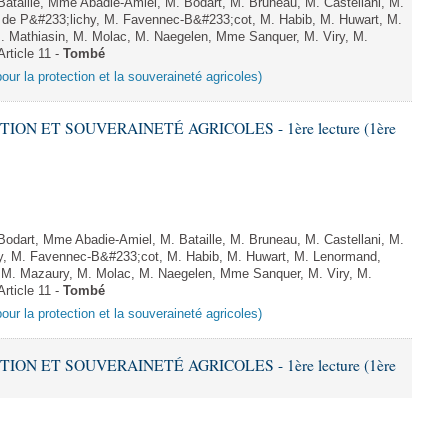
taille, Mme Abadie-Amiel, M. Bodart, M. Bruneau, M. Castellani, M.
de P&#233;lichy, M. Favennec-B&#233;cot, M. Habib, M. Huwart, M.
 Mathiasin, M. Molac, M. Naegelen, Mme Sanquer, M. Viry, M.
rticle 11 -
Tombé
pour la protection et la souveraineté agricoles)
TION ET SOUVERAINETÉ AGRICOLES - 1ère lecture (1ère
dart, Mme Abadie-Amiel, M. Bataille, M. Bruneau, M. Castellani, M.
, M. Favennec-B&#233;cot, M. Habib, M. Huwart, M. Lenormand,
 M. Mazaury, M. Molac, M. Naegelen, Mme Sanquer, M. Viry, M.
rticle 11 -
Tombé
pour la protection et la souveraineté agricoles)
TION ET SOUVERAINETÉ AGRICOLES - 1ère lecture (1ère