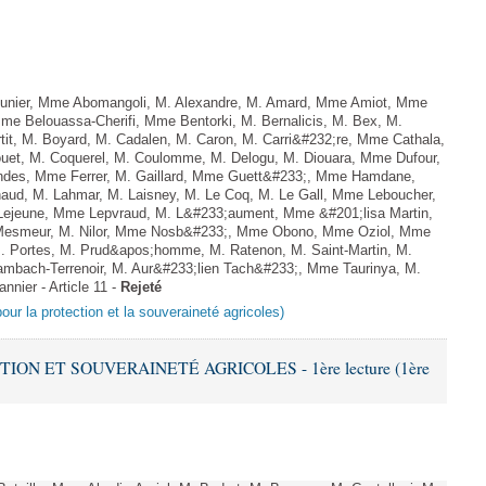
ier, Mme Abomangoli, M. Alexandre, M. Amard, Mme Amiot, Mme
Mme Belouassa-Cherifi, Mme Bentorki, M. Bernalicis, M. Bex, M.
it, M. Boyard, M. Cadalen, M. Caron, M. Carri&#232;re, Mme Cathala,
ouet, M. Coquerel, M. Coulomme, M. Delogu, M. Diouara, Mme Dufour,
ndes, Mme Ferrer, M. Gaillard, Mme Guett&#233;, Mme Hamdane,
aud, M. Lahmar, M. Laisney, M. Le Coq, M. Le Gall, Mme Leboucher,
Lejeune, Mme Lepvraud, M. L&#233;aument, Mme &#201;lisa Martin,
esmeur, M. Nilor, Mme Nosb&#233;, Mme Obono, Mme Oziol, Mme
M. Portes, M. Prud&apos;homme, M. Ratenon, M. Saint-Martin, M.
mbach-Terrenoir, M. Aur&#233;lien Tach&#233;, Mme Taurinya, M.
nier - Article 11 -
Rejeté
pour la protection et la souveraineté agricoles)
TION ET SOUVERAINETÉ AGRICOLES - 1ère lecture (1ère