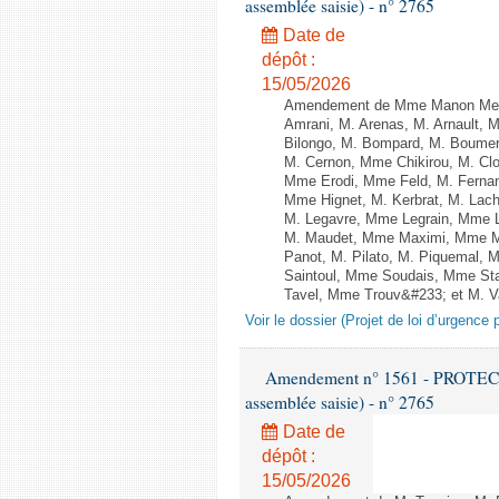
assemblée saisie) - n° 2765
Date de
dépôt :
15/05/2026
Amendement de Mme Manon Meun
Amrani, M. Arenas, M. Arnault, 
Bilongo, M. Bompard, M. Boumert
M. Cernon, Mme Chikirou, M. Cl
Mme Erodi, Mme Feld, M. Ferna
Mme Hignet, M. Kerbrat, M. Lach
M. Legavre, Mme Legrain, Mme 
M. Maudet, Mme Maximi, Mme M
Panot, M. Pilato, M. Piquemal, 
Saintoul, Mme Soudais, Mme Sta
Tavel, Mme Trouv&#233; et M. Van
Voir le dossier (Projet de loi d’urgence 
Amendement n° 1561 - PROTEC
assemblée saisie) - n° 2765
Date de
dépôt :
15/05/2026