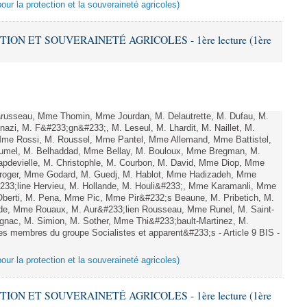
pour la protection et la souveraineté agricoles)
TION ET SOUVERAINETÉ AGRICOLES - 1ère lecture (1ère
russeau, Mme Thomin, Mme Jourdan, M. Delautrette, M. Dufau, M.
azi, M. F&#233;gn&#233;, M. Leseul, M. Lhardit, M. Naillet, M.
Mme Rossi, M. Roussel, Mme Pantel, Mme Allemand, Mme Battistel,
Baumel, M. Belhaddad, Mme Bellay, M. Bouloux, Mme Bregman, M.
Capdevielle, M. Christophle, M. Courbon, M. David, Mme Diop, Mme
roger, Mme Godard, M. Guedj, M. Hablot, Mme Hadizadeh, Mme
33;line Hervieu, M. Hollande, M. Houli&#233;, Mme Karamanli, Mme
Oberti, M. Pena, Mme Pic, Mme Pir&#232;s Beaune, M. Pribetich, M.
e, Mme Rouaux, M. Aur&#233;lien Rousseau, Mme Runel, M. Saint-
gnac, M. Simion, M. Sother, Mme Thi&#233;bault-Martinez, M.
les membres du groupe Socialistes et apparent&#233;s - Article 9 BIS -
pour la protection et la souveraineté agricoles)
TION ET SOUVERAINETÉ AGRICOLES - 1ère lecture (1ère