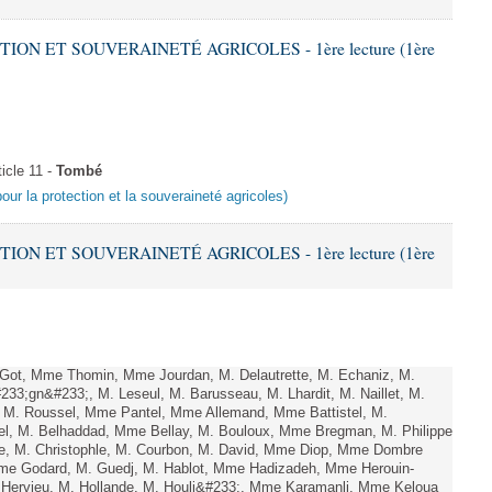
TION ET SOUVERAINETÉ AGRICOLES - 1ère lecture (1ère
icle 11 -
Tombé
pour la protection et la souveraineté agricoles)
TION ET SOUVERAINETÉ AGRICOLES - 1ère lecture (1ère
ot, Mme Thomin, Mme Jourdan, M. Delautrette, M. Echaniz, M.
33;gn&#233;, M. Leseul, M. Barusseau, M. Lhardit, M. Naillet, M.
, M. Roussel, Mme Pantel, Mme Allemand, Mme Battistel, M.
mel, M. Belhaddad, Mme Bellay, M. Bouloux, Mme Bregman, M. Philippe
le, M. Christophle, M. Courbon, M. David, Mme Diop, Mme Dombre
me Godard, M. Guedj, M. Hablot, Mme Hadizadeh, Mme Herouin-
Hervieu, M. Hollande, M. Houli&#233;, Mme Karamanli, Mme Keloua