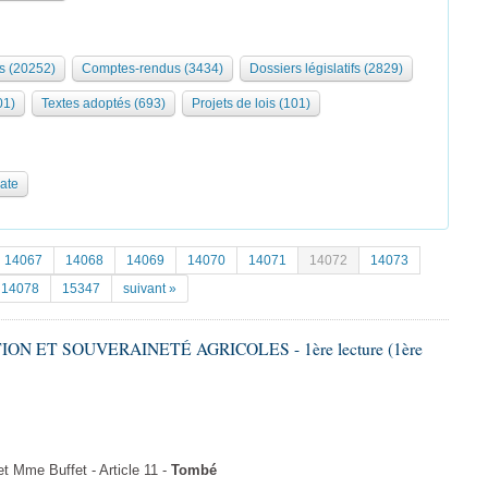
s (20252)
Comptes-rendus (3434)
Dossiers législatifs (2829)
01)
Textes adoptés (693)
Projets de lois (101)
date
14067
14068
14069
14070
14071
14072
14073
14078
15347
suivant »
ION ET SOUVERAINETÉ AGRICOLES - 1ère lecture (1ère
 Mme Buffet - Article 11 -
Tombé