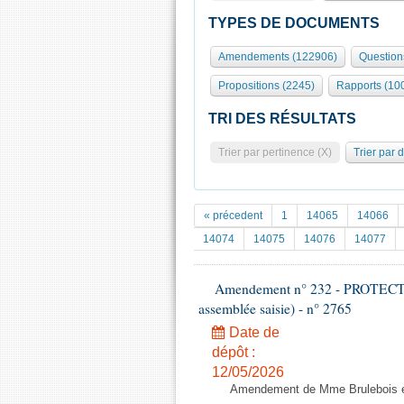
TYPES DE DOCUMENTS
Amendements (122906)
Question
Propositions (2245)
Rapports (10
TRI DES RÉSULTATS
Trier par pertinence (X)
Trier par 
« précedent
1
14065
14066
14074
14075
14076
14077
Amendement n° 232 - PROTECT
assemblée saisie) - n° 2765
Date de
dépôt :
12/05/2026
Amendement de Mme Brulebois et