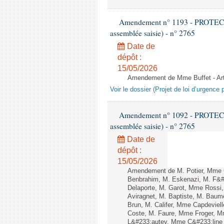
Amendement n° 1193 - PROTEC
assemblée saisie) - n° 2765
Date de
dépôt :
15/05/2026
Amendement de Mme Buffet - Art
Voir le dossier (Projet de loi d’urgence 
Amendement n° 1092 - PROTEC
assemblée saisie) - n° 2765
Date de
dépôt :
15/05/2026
Amendement de M. Potier, Mme G
Benbrahim, M. Eskenazi, M. F&#2
Delaporte, M. Garot, Mme Rossi
Aviragnet, M. Baptiste, M. Bau
Brun, M. Califer, Mme Capdeviel
Coste, M. Faure, Mme Froger, M
L&#233;autey, Mme C&#233;line 