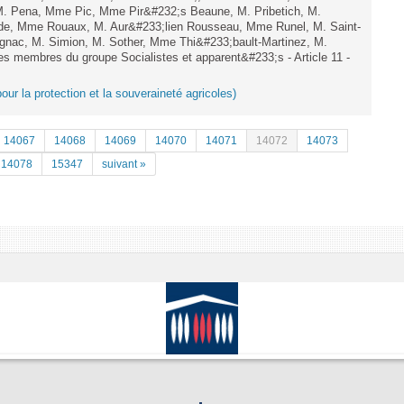
 M. Pena, Mme Pic, Mme Pir&#232;s Beaune, M. Pribetich, M.
e, Mme Rouaux, M. Aur&#233;lien Rousseau, Mme Runel, M. Saint-
gnac, M. Simion, M. Sother, Mme Thi&#233;bault-Martinez, M.
les membres du groupe Socialistes et apparent&#233;s - Article 11 -
pour la protection et la souveraineté agricoles)
14067
14068
14069
14070
14071
14072
14073
14078
15347
suivant »