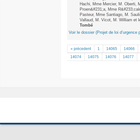
Hachi, Mme Mercier, M. Oberti,
Proen&#231;a, Mme R&#233;cald
Pasteur, Mme Santiago, M. Sauli
Vallaud, M. Vicot, M. William et 
Tombé
Voir le dossier (Projet de loi d’urgence 
« précedent
1
14065
14066
14074
14075
14076
14077