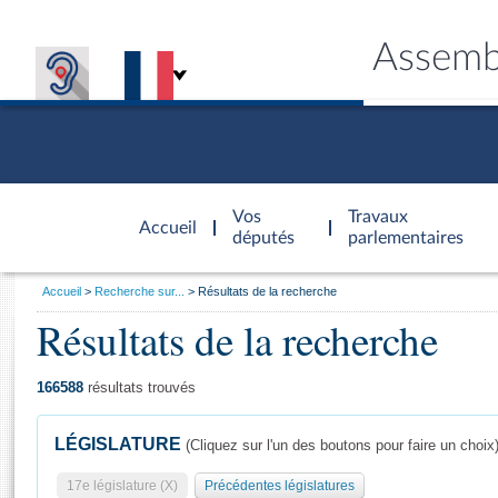
Assemb
Accèder à
la page
Vos
Travaux
Accueil
d'accueil
députés
parlementaires
Vous
Accueil
Recherche sur...
Résultats de la recherche
êtes
Résultats de la recherche
Général
ici
CONNEX
TRAVA
CONNA
DÉC
:
166588
résultats trouvés
LÉGISLATURE
(Cliquez sur l'un des boutons pour faire un choix
17e législature (X)
Précédentes législatures