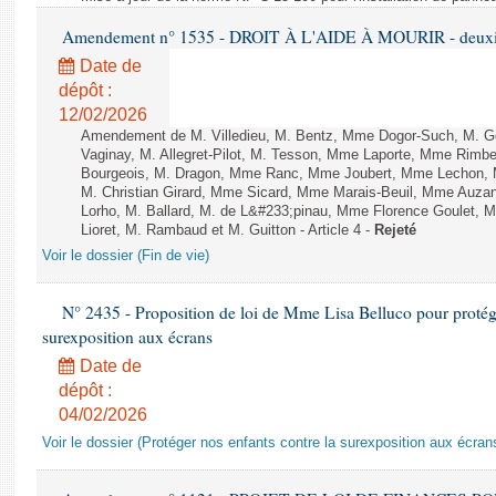
Amendement n° 1535 - DROIT À L'AIDE À MOURIR - deuxièm
Date de
dépôt :
12/02/2026
Amendement de M. Villedieu, M. Bentz, Mme Dogor-Such, M. G
Vaginay, M. Allegret-Pilot, M. Tesson, Mme Laporte, Mme Rimbe
Bourgeois, M. Dragon, Mme Ranc, Mme Joubert, Mme Lechon, M
M. Christian Girard, Mme Sicard, Mme Marais-Beuil, Mme Au
Lorho, M. Ballard, M. de L&#233;pinau, Mme Florence Goulet, 
Lioret, M. Rambaud et M. Guitton - Article 4 -
Rejeté
Voir le dossier (Fin de vie)
N° 2435 - Proposition de loi de Mme Lisa Belluco pour protége
surexposition aux écrans
Date de
dépôt :
04/02/2026
Voir le dossier (Protéger nos enfants contre la surexposition aux écran