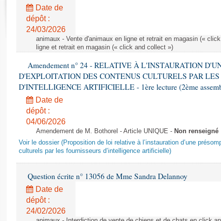
Rapports d'enquête
Date de
Rapports législatifs
dépôt :
Rapports sur l'application des lois
24/03/2026
Baromètre de l’application des lois
animaux - Vente d'animaux en ligne et retrait en magasin (« click
ligne et retrait en magasin (« click and collect »)
Amendement n° 24 - RELATIVE À L'INSTAURATION D'
Dossiers législatifs
D'EXPLOITATION DES CONTENUS CULTURELS PAR LES
Budget et sécurité sociale
D'INTELLIGENCE ARTIFICIELLE - 1ère lecture (2ème assemblé
Questions écrites et orales
Date de
Comptes rendus des débats
dépôt :
04/06/2026
Amendement de M. Bothorel - Article UNIQUE -
Non renseigné
Voir le dossier (Proposition de loi relative à l’instauration d’une présom
culturels par les fournisseurs d’intelligence artificielle)
Question écrite n° 13056 de Mme Sandra Delannoy
Date de
dépôt :
24/02/2026
animaux - Interdiction de vente de chiens et de chats en click and