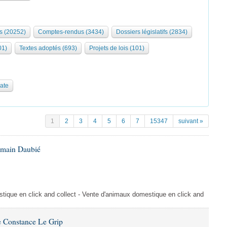
s (20252)
Comptes-rendus (3434)
Dossiers législatifs (2834)
01)
Textes adoptés (693)
Projets de lois (101)
date
1
2
3
4
5
6
7
15347
suivant »
omain Daubié
ique en click and collect - Vente d'animaux domestique en click and
 Constance Le Grip