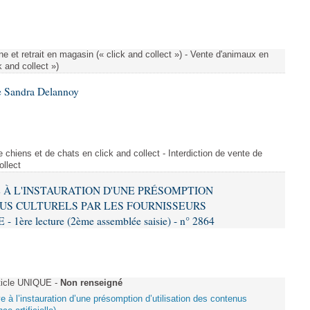
e et retrait en magasin (« click and collect ») - Vente d'animaux en
k and collect »)
e Sandra Delannoy
 chiens et de chats en click and collect - Interdiction de vente de
ollect
VE À L'INSTAURATION D'UNE PRÉSOMPTION
US CULTURELS PAR LES FOURNISSEURS
re lecture (2ème assemblée saisie) - n° 2864
ticle UNIQUE -
Non renseigné
ive à l’instauration d’une présomption d’utilisation des contenus