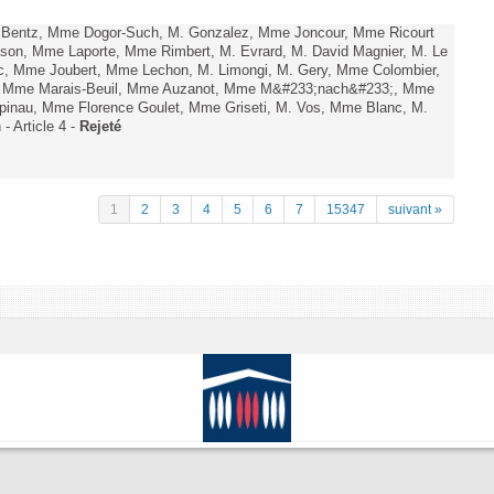
. Bentz, Mme Dogor-Such, M. Gonzalez, Mme Joncour, Mme Ricourt
Tesson, Mme Laporte, Mme Rimbert, M. Evrard, M. David Magnier, M. Le
c, Mme Joubert, Mme Lechon, M. Limongi, M. Gery, Mme Colombier,
rd, Mme Marais-Beuil, Mme Auzanot, Mme M&#233;nach&#233;, Mme
;pinau, Mme Florence Goulet, Mme Griseti, M. Vos, Mme Blanc, M.
- Article 4 -
Rejeté
1
2
3
4
5
6
7
15347
suivant »