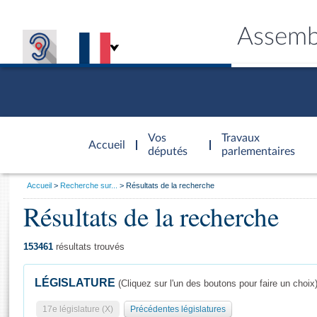
Assemb
Accèder à
la page
Vos
Travaux
Accueil
d'accueil
députés
parlementaires
Vous
Accueil
Recherche sur...
Résultats de la recherche
êtes
Résultats de la recherche
Général
ici
CONNEX
TRAVA
CONNA
DÉC
:
153461
résultats trouvés
LÉGISLATURE
(Cliquez sur l'un des boutons pour faire un choix
17e législature (X)
Précédentes législatures