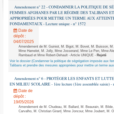
Rapports d'enquête
Amendement n° 22 - CONDAMNER LA POLITIQUE DE 
Rapports législatifs
FEMMES AFGHANES PAR LE RÉGIME DES TALIBANS E
Rapports sur l'application des lois
APPROPRIÉES POUR METTRE UN TERME AUX ATTEINTE
Baromètre de l’application des lois
FONDAMENTAUX - Lecture unique - n° 1572
Date de
Dossiers législatifs
dépôt :
Budget et sécurité sociale
04/07/2025
Amendement de M. Guiniot, M. Bigot, M. Bovet, M. Buisson, M.
Questions écrites et orales
Mme Hamelet, M. Jolly, Mme Josserand, Mme Le Pen, Mme Alex
Comptes rendus des débats
Rambaud et Mme Robert-Dehault - Article UNIQUE -
Rejeté
Voir le dossier (Condamner la politique de ségrégation imposée aux f
Talibans et prendre des mesures appropriées pour mettre un terme aux 
Amendement n° 6 - PROTÉGER LES ENFANTS ET LUT
EN MILIEU SCOLAIRE - 1ère lecture (1ère assemblée saisie) - 
Date de
dépôt :
19/05/2026
Amendement de M. Chudeau, M. Ballard, M. Beaurain, M. Bilde
Carvalho, M. Christian Girard, Mme Joncour, Mme Joubert, M. 