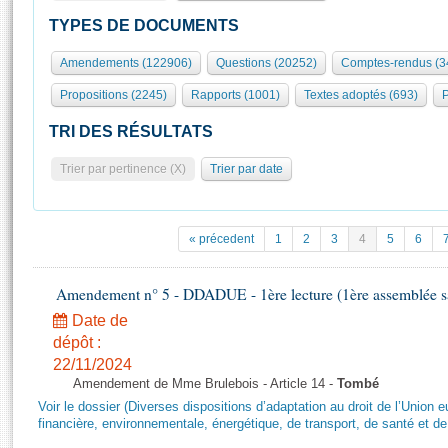
S'id
Présidence
Séance publique
Rôle et pouvoirs de l'Assemblée
Visiter l'Assemblée
TYPES DE DOCUMENTS
Fiches « Connaissance de l’Assemblée »
577 députés
Commissions et autres organes
Visite virtuelle du palais Bourbon
Amendements (122906)
Questions (20252)
Comptes-rendus (3
Organisation de l'Assemblée
Groupes politiques
Europe et International
Assister à une séance
Mot
Propositions (2245)
Rapports (1001)
Textes adoptés (693)
P
Présidence
Conférence des Présidents
Bureau
Collège des Ques
Élections législatives
Contrôle et évaluation
Accès des chercheurs à l’Assemblée
TRI DES RÉSULTATS
Congrès
Les évènements
S'inscrire
Trier par pertinence (X)
Trier par date
Pétitions
Statistiques et chiffres clés
Transparence et déontologie
Vous n'ave
Patrimoine
E
Documents de référence
« précedent
1
2
3
4
5
6
La Bibliothèque
( Constitution | Règlement de l'Assemblée ... )
Documents parlementaires
Les archives
Amendement n° 5 - DDADUE - 1ère lecture (1ère assemblée sai
Projets de loi
Contacts et plan d'accès
Date de
Propositions de loi
Histoire
Photos libres de droit
dépôt :
Amendements
Juniors
22/11/2024
Textes adoptés
Amendement de Mme Brulebois - Article 14 -
Tombé
Anciennes législatures
Voir le dossier (Diverses dispositions d’adaptation au droit de l’Unio
Liens vers les sites publics
financière, environnementale, énergétique, de transport, de santé et de
Rapports d'information