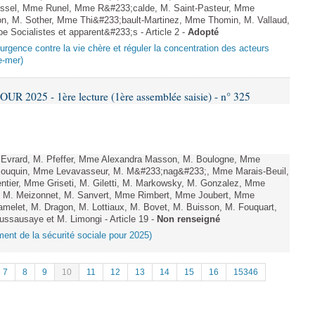
ussel, Mme Runel, Mme R&#233;calde, M. Saint-Pasteur, Mme
on, M. Sother, Mme Thi&#233;bault-Martinez, Mme Thomin, M. Vallaud,
e Socialistes et apparent&#233;s - Article 2 -
Adopté
urgence contre la vie chère et réguler la concentration des acteurs
e-mer)
 2025 - 1ère lecture (1ère assemblée saisie) - n° 325
 Evrard, M. Pfeffer, Mme Alexandra Masson, M. Boulogne, Mme
Bouquin, Mme Levavasseur, M. M&#233;nag&#233;, Mme Marais-Beuil,
tier, Mme Griseti, M. Giletti, M. Markowsky, M. Gonzalez, Mme
n, M. Meizonnet, M. Sanvert, Mme Rimbert, Mme Joubert, Mme
elet, M. Dragon, M. Lottiaux, M. Bovet, M. Buisson, M. Fouquart,
Dussausaye et M. Limongi - Article 19 -
Non renseigné
ement de la sécurité sociale pour 2025)
7
8
9
10
11
12
13
14
15
16
15346