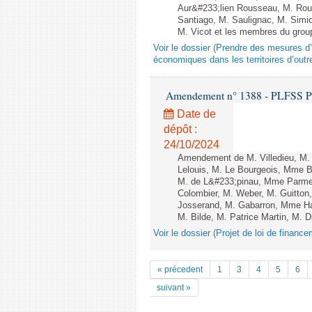
Aur&#233;lien Rousseau, M. Ro
Santiago, M. Saulignac, M. Simi
M. Vicot et les membres du group
Voir le dossier (Prendre des mesures d’
économiques dans les territoires d’outr
Amendement n° 1388 - PLFSS POUR
Date de
dépôt :
24/10/2024
Amendement de M. Villedieu, M.
Lelouis, M. Le Bourgeois, Mme 
M. de L&#233;pinau, Mme Parmen
Colombier, M. Weber, M. Guitto
Josserand, M. Gabarron, Mme Ham
M. Bilde, M. Patrice Martin, M. 
Voir le dossier (Projet de loi de financ
« précedent
1
3
4
5
6
suivant »