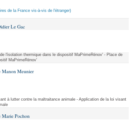
res de la France vis-à-vis de l'étranger)
idier Le Gac
 de l'isolation thermique dans le dispositif MaPrimeRénov' - Place de
positif MaPrimeRénov'
me Manon Meunier
ant à lutter contre la maltraitance animale - Application de la loi visant
imale
e Marie Pochon