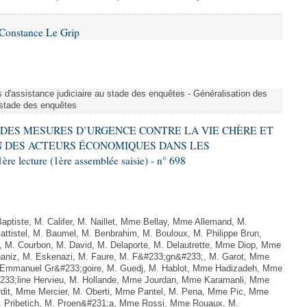
Constance Le Grip
s d'assistance judiciaire au stade des enquêtes - Généralisation des
u stade des enquêtes
RE DES MESURES D’URGENCE CONTRE LA VIE CHÈRE ET
 DES ACTEURS ÉCONOMIQUES DANS LES
ecture (1ère assemblée saisie) - n° 698
ptiste, M. Califer, M. Naillet, Mme Bellay, Mme Allemand, M.
ttistel, M. Baumel, M. Benbrahim, M. Bouloux, M. Philippe Brun,
, M. Courbon, M. David, M. Delaporte, M. Delautrette, Mme Diop, Mme
aniz, M. Eskenazi, M. Faure, M. F&#233;gn&#233;, M. Garot, Mme
 Emmanuel Gr&#233;goire, M. Guedj, M. Hablot, Mme Hadizadeh, Mme
233;line Hervieu, M. Hollande, Mme Jourdan, Mme Karamanli, Mme
rdit, Mme Mercier, M. Oberti, Mme Pantel, M. Pena, Mme Pic, Mme
M. Pribetich, M. Proen&#231;a, Mme Rossi, Mme Rouaux, M.