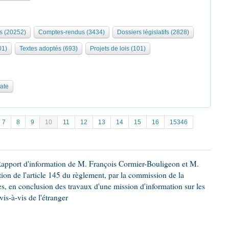
s (20252)
Comptes-rendus (3434)
Dossiers législatifs (2828)
01)
Textes adoptés (693)
Projets de lois (101)
date
7
8
9
10
11
12
13
14
15
16
15346
Rapport d'information de M. François Cormier-Bouligeon et M.
ion de l'article 145 du règlement, par la commission de la
es, en conclusion des travaux d'une mission d'information sur les
is-à-vis de l'étranger