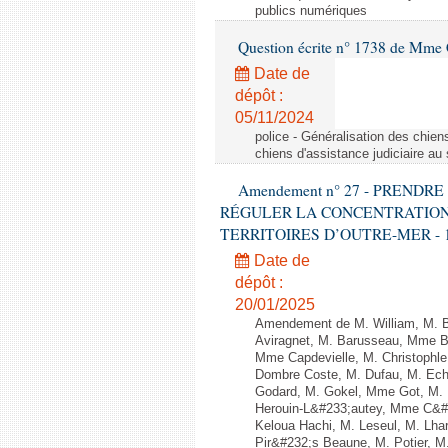
publics numériques
Question écrite n° 1738 de Mme 
Date de
dépôt :
05/11/2024
police - Généralisation des chien
chiens d'assistance judiciaire a
Amendement n° 27 - PREND
RÉGULER LA CONCENTRATION
TERRITOIRES D’OUTRE-MER - 1ère l
Date de
dépôt :
20/01/2025
Amendement de M. William, M. Ba
Aviragnet, M. Barusseau, Mme Ba
Mme Capdevielle, M. Christophle
Dombre Coste, M. Dufau, M. Ech
Godard, M. Gokel, Mme Got, M.
Herouin-L&#233;autey, Mme C&#
Keloua Hachi, M. Leseul, M. Lha
Pir&#232;s Beaune, M. Potier, 