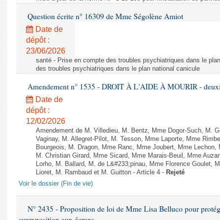
Question écrite n° 16309 de Mme Ségolène Amiot
Date de
dépôt :
23/06/2026
santé - Prise en compte des troubles psychiatriques dans le plan
des troubles psychiatriques dans le plan national canicule
Amendement n° 1535 - DROIT À L'AIDE À MOURIR - deuxièm
Date de
dépôt :
12/02/2026
Amendement de M. Villedieu, M. Bentz, Mme Dogor-Such, M. G
Vaginay, M. Allegret-Pilot, M. Tesson, Mme Laporte, Mme Rimbe
Bourgeois, M. Dragon, Mme Ranc, Mme Joubert, Mme Lechon, M
M. Christian Girard, Mme Sicard, Mme Marais-Beuil, Mme Au
Lorho, M. Ballard, M. de L&#233;pinau, Mme Florence Goulet, 
Lioret, M. Rambaud et M. Guitton - Article 4 -
Rejeté
Voir le dossier (Fin de vie)
N° 2435 - Proposition de loi de Mme Lisa Belluco pour protége
surexposition aux écrans