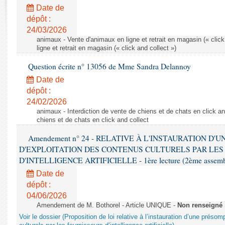
Rapports d'enquête
Date de
Rapports législatifs
dépôt :
Rapports sur l'application des lois
24/03/2026
Baromètre de l’application des lois
animaux - Vente d'animaux en ligne et retrait en magasin (« click
ligne et retrait en magasin (« click and collect »)
Question écrite n° 13056 de Mme Sandra Delannoy
Dossiers législatifs
Date de
Budget et sécurité sociale
dépôt :
Questions écrites et orales
24/02/2026
Comptes rendus des débats
animaux - Interdiction de vente de chiens et de chats en click and
chiens et de chats en click and collect
Amendement n° 24 - RELATIVE À L'INSTAURATION D'
D'EXPLOITATION DES CONTENUS CULTURELS PAR LES
D'INTELLIGENCE ARTIFICIELLE - 1ère lecture (2ème assemblé
Date de
dépôt :
04/06/2026
Amendement de M. Bothorel - Article UNIQUE -
Non renseigné
Voir le dossier (Proposition de loi relative à l’instauration d’une présom