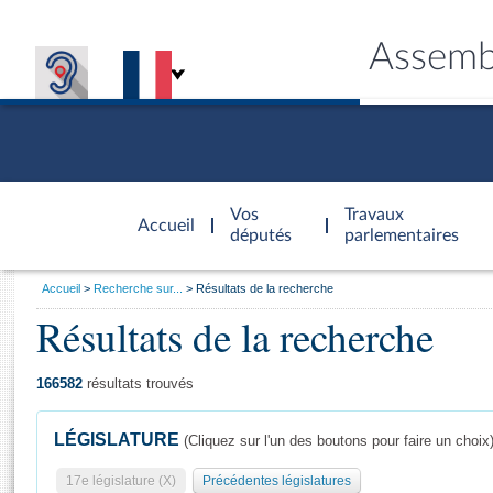
Assemb
Accèder à
la page
Vos
Travaux
Accueil
d'accueil
députés
parlementaires
Vous
Accueil
Recherche sur...
Résultats de la recherche
êtes
Résultats de la recherche
Général
ici
CONNEX
TRAVA
CONNA
DÉC
:
166582
résultats trouvés
LÉGISLATURE
(Cliquez sur l'un des boutons pour faire un choix
17e législature (X)
Précédentes législatures