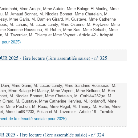
Amirshahi, Mme Arrighi, Mme Autain, Mme Balage El Mariky, Mme
au, M. Arnaud Bonnet, M. Nicolas Bonnet, Mme Chatelain, M.
lessy, Mme Garin, M. Damien Girard, M. Gustave, Mme Catherine
rnoes, M. Lahais, M. Lucas-Lundy, Mme Ozenne, M. Peytavie, Mme
me Sandrine Rousseau, M. Ruffin, Mme Sas, Mme Sebaihi, Mme
, M. Tavernier, M. Thierry et Mme Voynet - Article 42 -
Adopté
es pour 2025)
2025 - 1ère lecture (1ère assemblée saisie) - n° 325
 Davi, Mme Garin, M. Lucas-Lundy, Mme Sandrine Rousseau, M.
tain, Mme Balage El Mariky, Mme Voynet, Mme Belluco, M. Ben
nnet, M. Nicolas Bonnet, Mme Chatelain, M. Corbi&#232;re, M.
n Girard, M. Gustave, Mme Catherine Hervieu, M. Iordanoff, Mme
e, Mme Pochon, M. Raux, Mme Regol, M. Thierry, M. Ruffin, Mme
 Mme Taill&#233;-Polian et M. Tavernier - Article 19 -
Tombé
ement de la sécurité sociale pour 2025)
025 - 1ère lecture (1ère assemblée saisie) - n° 324