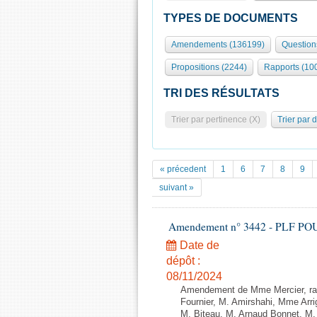
TYPES DE DOCUMENTS
Amendements (136199)
Question
Propositions (2244)
Rapports (10
TRI DES RÉSULTATS
Trier par pertinence (X)
Trier par 
« précedent
1
6
7
8
9
suivant »
Amendement n° 3442 - PLF POUR 2
Date de
dépôt :
08/11/2024
Amendement de Mme Mercier, rap
Fournier, M. Amirshahi, Mme Arr
M. Biteau, M. Arnaud Bonnet, M.