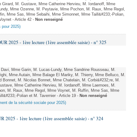
 Girard, M. Gustave, Mme Catherine Hervieu, M. Iordanoff, Mme
-Lundy, Mme Ozenne, M. Peytavie, Mme Pochon, M. Raux, Mme Regol,
fin, Mme Sas, Mme Sebaihi, Mme Simonnet, Mme Taill&#233;-Polian,
oynet - Article 42 -
Non renseigné
es pour 2025)
2025 - 1ère lecture (1ère assemblée saisie) - n° 325
 Davi, Mme Garin, M. Lucas-Lundy, Mme Sandrine Rousseau, M.
ighi, Mme Autain, Mme Balage El Mariky, M. Thierry, Mme Belluco, M.
d Bonnet, M. Nicolas Bonnet, Mme Chatelain, M. Corbi&#232;re, M.
Gustave, Mme Catherine Hervieu, M. Iordanoff, Mme Laernoes, M.
on, M. Raux, Mme Regol, Mme Voynet, M. Ruffin, Mme Sas, Mme
&#233;-Polian et M. Tavernier - Article 19 -
Non renseigné
ement de la sécurité sociale pour 2025)
025 - 1ère lecture (1ère assemblée saisie) - n° 324