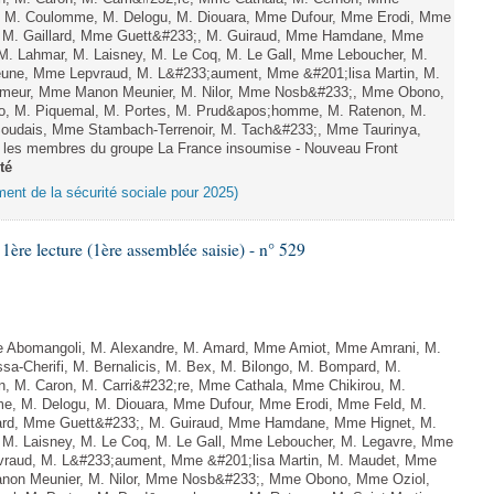
el, M. Coulomme, M. Delogu, M. Diouara, Mme Dufour, Mme Erodi, Mme
, M. Gaillard, Mme Guett&#233;, M. Guiraud, Mme Hamdane, Mme
 M. Lahmar, M. Laisney, M. Le Coq, M. Le Gall, Mme Leboucher, M.
eune, Mme Lepvraud, M. L&#233;aument, Mme &#201;lisa Martin, M.
eur, Mme Manon Meunier, M. Nilor, Mme Nosb&#233;, Mme Obono,
o, M. Piquemal, M. Portes, M. Prud&apos;homme, M. Ratenon, M.
 Soudais, Mme Stambach-Terrenoir, M. Tach&#233;, Mme Taurinya,
 les membres du groupe La France insoumise - Nouveau Front
té
ement de la sécurité sociale pour 2025)
e lecture (1ère assemblée saisie) - n° 529
Abomangoli, M. Alexandre, M. Amard, Mme Amiot, Mme Amrani, M.
sa-Cherifi, M. Bernalicis, M. Bex, M. Bilongo, M. Bompard, M.
n, M. Caron, M. Carri&#232;re, Mme Cathala, Mme Chikirou, M.
me, M. Delogu, M. Diouara, Mme Dufour, Mme Erodi, Mme Feld, M.
lard, Mme Guett&#233;, M. Guiraud, Mme Hamdane, Mme Hignet, M.
, M. Laisney, M. Le Coq, M. Le Gall, Mme Leboucher, M. Legavre, Mme
vraud, M. L&#233;aument, Mme &#201;lisa Martin, M. Maudet, Mme
on Meunier, M. Nilor, Mme Nosb&#233;, Mme Obono, Mme Oziol,