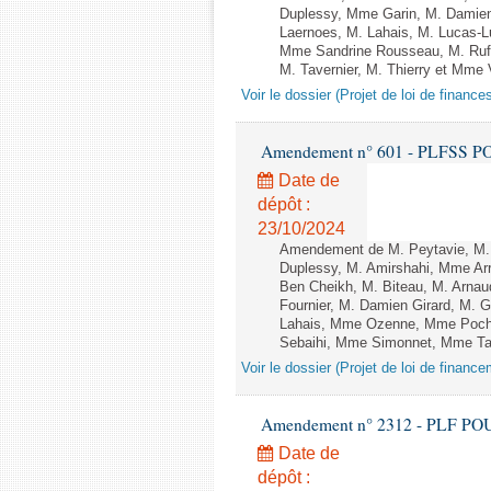
Duplessy, Mme Garin, M. Damien
Laernoes, M. Lahais, M. Lucas
Mme Sandrine Rousseau, M. Ruf
M. Tavernier, M. Thierry et Mme V
Voir le dossier (Projet de loi de financ
Amendement n° 601 - PLFSS POUR 
Date de
dépôt :
23/10/2024
Amendement de M. Peytavie, M.
Duplessy, M. Amirshahi, Mme Arr
Ben Cheikh, M. Biteau, M. Arnau
Fournier, M. Damien Girard, M. 
Lahais, Mme Ozenne, Mme Poch
Sebaihi, Mme Simonnet, Mme Taill
Voir le dossier (Projet de loi de financ
Amendement n° 2312 - PLF POUR 2
Date de
dépôt :