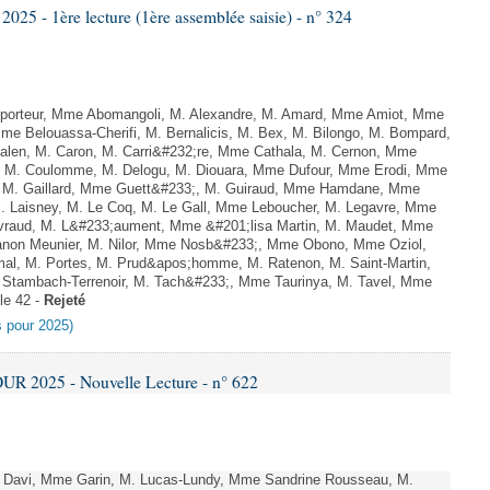
5 - 1ère lecture (1ère assemblée saisie) - n° 324
porteur, Mme Abomangoli, M. Alexandre, M. Amard, Mme Amiot, Mme
Mme Belouassa-Cherifi, M. Bernalicis, M. Bex, M. Bilongo, M. Bompard,
dalen, M. Caron, M. Carri&#232;re, Mme Cathala, M. Cernon, Mme
el, M. Coulomme, M. Delogu, M. Diouara, Mme Dufour, Mme Erodi, Mme
, M. Gaillard, Mme Guett&#233;, M. Guiraud, Mme Hamdane, Mme
M. Laisney, M. Le Coq, M. Le Gall, Mme Leboucher, M. Legavre, Mme
vraud, M. L&#233;aument, Mme &#201;lisa Martin, M. Maudet, Mme
on Meunier, M. Nilor, Mme Nosb&#233;, Mme Obono, Mme Oziol,
mal, M. Portes, M. Prud&apos;homme, M. Ratenon, M. Saint-Martin,
Stambach-Terrenoir, M. Tach&#233;, Mme Taurinya, M. Tavel, Mme
le 42 -
Rejeté
es pour 2025)
R 2025 - Nouvelle Lecture - n° 622
 Davi, Mme Garin, M. Lucas-Lundy, Mme Sandrine Rousseau, M.