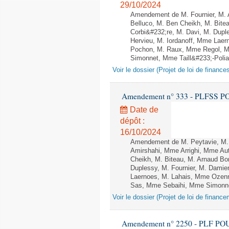
29/10/2024
Amendement de M. Fournier, M. 
Belluco, M. Ben Cheikh, M. Bite
Corbi&#232;re, M. Davi, M. Dup
Hervieu, M. Iordanoff, Mme Lae
Pochon, M. Raux, Mme Regol, M
Simonnet, Mme Taill&#233;-Polian
Voir le dossier (Projet de loi de financ
Amendement n° 333 - PLFSS POUR 
Date de
dépôt :
16/10/2024
Amendement de M. Peytavie, M.
Amirshahi, Mme Arrighi, Mme Au
Cheikh, M. Biteau, M. Arnaud Bo
Duplessy, M. Fournier, M. Damie
Laernoes, M. Lahais, Mme Ozenn
Sas, Mme Sebaihi, Mme Simonnet,
Voir le dossier (Projet de loi de financ
Amendement n° 2250 - PLF POUR 2