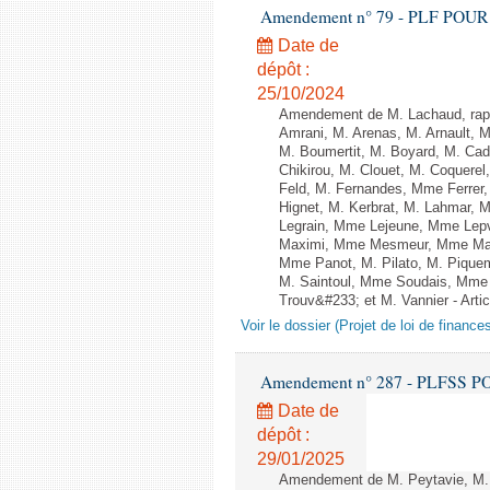
Amendement n° 79 - PLF POUR 202
Date de
dépôt :
25/10/2024
Amendement de M. Lachaud, rap
Amrani, M. Arenas, M. Arnault, 
M. Boumertit, M. Boyard, M. Ca
Chikirou, M. Clouet, M. Coquer
Feld, M. Fernandes, Mme Ferrer
Hignet, M. Kerbrat, M. Lahmar, 
Legrain, Mme Lejeune, Mme Lep
Maximi, Mme Mesmeur, Mme Man
Mme Panot, M. Pilato, M. Pique
M. Saintoul, Mme Soudais, Mme 
Trouv&#233; et M. Vannier - Artic
Voir le dossier (Projet de loi de financ
Amendement n° 287 - PLFSS POU
Date de
dépôt :
29/01/2025
Amendement de M. Peytavie, M.