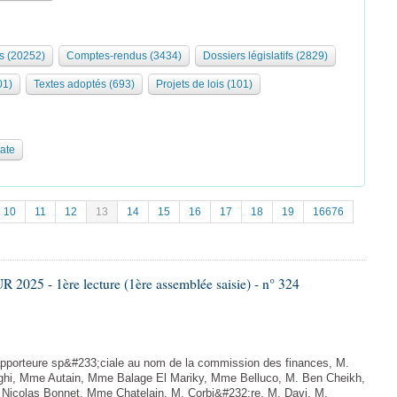
s (20252)
Comptes-rendus (3434)
Dossiers législatifs (2829)
01)
Textes adoptés (693)
Projets de lois (101)
date
10
11
12
13
14
15
16
17
18
19
16676
025 - 1ère lecture (1ère assemblée saisie) - n° 324
porteure sp&#233;ciale au nom de la commission des finances, M.
ighi, Mme Autain, Mme Balage El Mariky, Mme Belluco, M. Ben Cheikh,
 Nicolas Bonnet, Mme Chatelain, M. Corbi&#232;re, M. Davi, M.