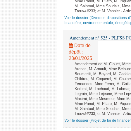
Mme Panot, M. Pilato, M. Pique
M. Saintoul, Mme Soudais, Mme 
Trouv&#233; et M. Vannier - Artic
Voir le dossier (Diverses dispositions 
financière, environnementale, énergétiq
Amendement n° 525 - PLFSS POU
Date de
dépôt :
23/01/2025
Amendement de M. Clouet, Mme 
Arenas, M. Arnault, Mme Belouas
Boumertit, M. Boyard, M. Cadal
Chikirou, M. Coquerel, M. Coul
Fernandes, Mme Ferrer, M. Gail
Kerbrat, M. Lachaud, M. Lahmar
Legrain, Mme Lejeune, Mme Lep
Maximi, Mme Mesmeur, Mme Man
Mme Panot, M. Pilato, M. Pique
M. Saintoul, Mme Soudais, Mme 
Trouv&#233; et M. Vannier - Arti
Voir le dossier (Projet de loi de financ