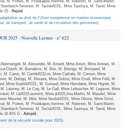
mal, M. Portes, M. Prud&apos;homme, M. Ratenon, M. Saint-Martin,
Stambach-Terrenoir, M. Tach&#233;, Mme Taurinya, M. Tavel, Mme
le 25 -
Rejeté
d’adaptation au droit de l’Union européenne en matière économique,
ue, de transport, de santé et de circulation des personnes)
R 2025 - Nouvelle Lecture - n° 622
Abomangoli, M. Alexandre, M. Amard, Mme Amiot, Mme Amrani, M.
sa-Cherifi, M. Bernalicis, M. Bex, M. Bilongo, M. Bompard, M.
en, M. Caron, M. Carri&#232;re, Mme Cathala, M. Cernon, Mme
omme, M. Delogu, M. Diouara, Mme Dufour, Mme Erodi, Mme Feld, M.
lard, Mme Guett&#233;, M. Guiraud, Mme Hamdane, Mme Hignet, M.
, M. Laisney, M. Le Coq, M. Le Gall, Mme Leboucher, M. Legavre, Mme
vraud, M. L&#233;aument, Mme &#201;lisa Martin, M. Maudet, Mme
on Meunier, M. Nilor, Mme Nosb&#233;, Mme Obono, Mme Oziol,
mal, M. Portes, M. Prud&apos;homme, M. Ratenon, M. Saint-Martin,
Stambach-Terrenoir, M. Tach&#233;, Mme Taurinya, M. Tavel, Mme
cle 16 BIS G -
Adopté
ement de la sécurité sociale pour 2025)