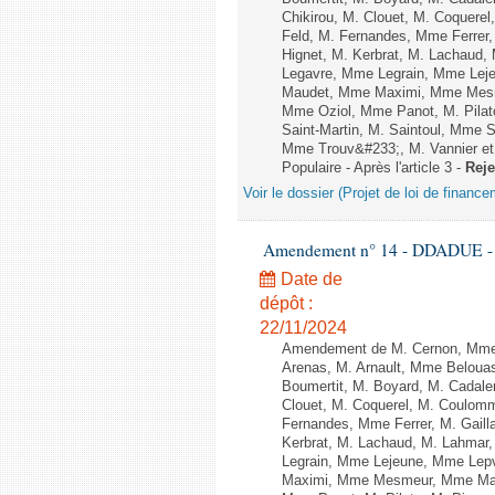
Chikirou, M. Clouet, M. Coquer
Feld, M. Fernandes, Mme Ferrer
Hignet, M. Kerbrat, M. Lachaud,
Legavre, Mme Legrain, Mme Lej
Maudet, Mme Maximi, Mme Mesm
Mme Oziol, Mme Panot, M. Pilat
Saint-Martin, M. Saintoul, Mme
Mme Trouv&#233;, M. Vannier et
Populaire - Après l'article 3 -
Reje
Voir le dossier (Projet de loi de financ
Amendement n° 14 - DDADUE - 1èr
Date de
dépôt :
22/11/2024
Amendement de M. Cernon, Mme 
Arenas, M. Arnault, Mme Belouas
Boumertit, M. Boyard, M. Cadale
Clouet, M. Coquerel, M. Coulom
Fernandes, Mme Ferrer, M. Gail
Kerbrat, M. Lachaud, M. Lahmar
Legrain, Mme Lejeune, Mme Lep
Maximi, Mme Mesmeur, Mme Man