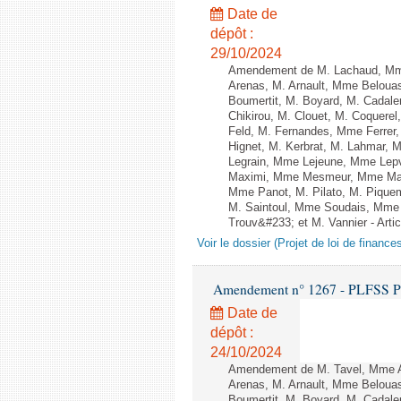
Date de
dépôt :
29/10/2024
Amendement de M. Lachaud, Mme
Arenas, M. Arnault, Mme Belouas
Boumertit, M. Boyard, M. Cadal
Chikirou, M. Clouet, M. Coquer
Feld, M. Fernandes, Mme Ferrer
Hignet, M. Kerbrat, M. Lahmar, 
Legrain, Mme Lejeune, Mme Lep
Maximi, Mme Mesmeur, Mme Man
Mme Panot, M. Pilato, M. Pique
M. Saintoul, Mme Soudais, Mme 
Trouv&#233; et M. Vannier - Artic
Voir le dossier (Projet de loi de financ
Amendement n° 1267 - PLFSS POUR
Date de
dépôt :
24/10/2024
Amendement de M. Tavel, Mme A
Arenas, M. Arnault, Mme Belouas
Boumertit, M. Boyard, M. Cadal