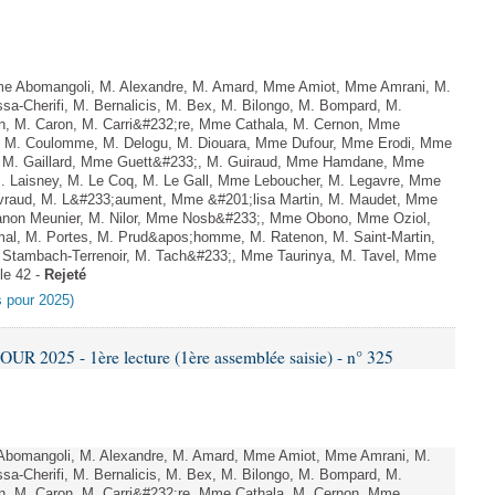
 Abomangoli, M. Alexandre, M. Amard, Mme Amiot, Mme Amrani, M.
sa-Cherifi, M. Bernalicis, M. Bex, M. Bilongo, M. Bompard, M.
en, M. Caron, M. Carri&#232;re, Mme Cathala, M. Cernon, Mme
el, M. Coulomme, M. Delogu, M. Diouara, Mme Dufour, Mme Erodi, Mme
, M. Gaillard, Mme Guett&#233;, M. Guiraud, Mme Hamdane, Mme
M. Laisney, M. Le Coq, M. Le Gall, Mme Leboucher, M. Legavre, Mme
vraud, M. L&#233;aument, Mme &#201;lisa Martin, M. Maudet, Mme
on Meunier, M. Nilor, Mme Nosb&#233;, Mme Obono, Mme Oziol,
mal, M. Portes, M. Prud&apos;homme, M. Ratenon, M. Saint-Martin,
Stambach-Terrenoir, M. Tach&#233;, Mme Taurinya, M. Tavel, Mme
le 42 -
Rejeté
es pour 2025)
 2025 - 1ère lecture (1ère assemblée saisie) - n° 325
bomangoli, M. Alexandre, M. Amard, Mme Amiot, Mme Amrani, M.
sa-Cherifi, M. Bernalicis, M. Bex, M. Bilongo, M. Bompard, M.
en, M. Caron, M. Carri&#232;re, Mme Cathala, M. Cernon, Mme