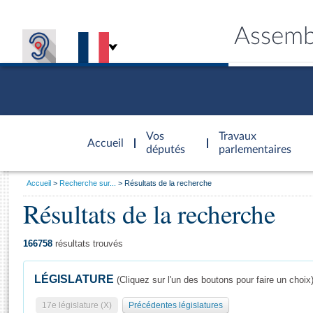
Assemb
Accèder à
la page
Vos
Travaux
Accueil
d'accueil
députés
parlementaires
Vous
Accueil
Recherche sur...
Résultats de la recherche
êtes
Résultats de la recherche
Général
ici
CONNEX
TRAVA
CONNA
DÉC
:
166758
résultats trouvés
LÉGISLATURE
(Cliquez sur l'un des boutons pour faire un choix
17e législature (X)
Précédentes législatures