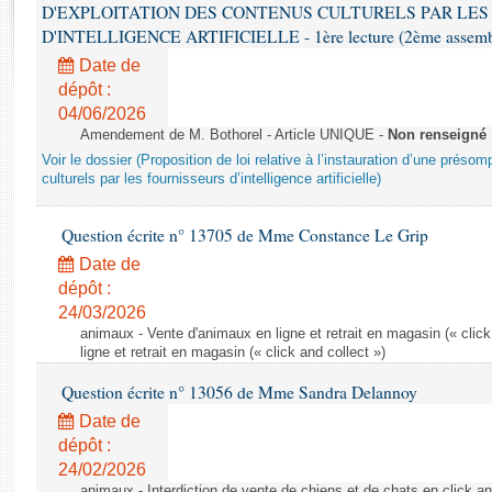
Rapports d'enquête
D'EXPLOITATION DES CONTENUS CULTURELS PAR LES
Rapports législatifs
D'INTELLIGENCE ARTIFICIELLE - 1ère lecture (2ème assemblé
Rapports sur l'application des lois
Date de
Baromètre de l’application des lois
dépôt :
04/06/2026
Amendement de M. Bothorel - Article UNIQUE -
Non renseigné
Dossiers législatifs
Voir le dossier (Proposition de loi relative à l’instauration d’une présom
Budget et sécurité sociale
culturels par les fournisseurs d’intelligence artificielle)
Questions écrites et orales
Question écrite n° 13705 de Mme Constance Le Grip
Comptes rendus des débats
Date de
dépôt :
24/03/2026
animaux - Vente d'animaux en ligne et retrait en magasin (« click
ligne et retrait en magasin (« click and collect »)
Question écrite n° 13056 de Mme Sandra Delannoy
Date de
dépôt :
24/02/2026
animaux - Interdiction de vente de chiens et de chats en click and