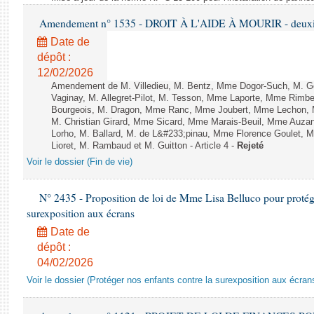
Amendement n° 1535 - DROIT À L'AIDE À MOURIR - deuxièm
Date de
dépôt :
12/02/2026
Amendement de M. Villedieu, M. Bentz, Mme Dogor-Such, M. G
Vaginay, M. Allegret-Pilot, M. Tesson, Mme Laporte, Mme Rimbe
Bourgeois, M. Dragon, Mme Ranc, Mme Joubert, Mme Lechon, M
M. Christian Girard, Mme Sicard, Mme Marais-Beuil, Mme Au
Lorho, M. Ballard, M. de L&#233;pinau, Mme Florence Goulet, 
Lioret, M. Rambaud et M. Guitton - Article 4 -
Rejeté
Voir le dossier (Fin de vie)
N° 2435 - Proposition de loi de Mme Lisa Belluco pour protége
surexposition aux écrans
Date de
dépôt :
04/02/2026
Voir le dossier (Protéger nos enfants contre la surexposition aux écran