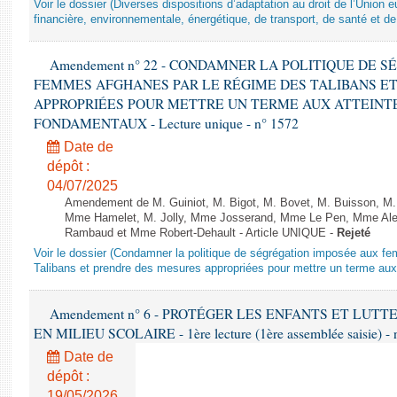
Voir le dossier (Diverses dispositions d’adaptation au droit de l’Unio
financière, environnementale, énergétique, de transport, de santé et de
Amendement n° 22 - CONDAMNER LA POLITIQUE DE 
FEMMES AFGHANES PAR LE RÉGIME DES TALIBANS E
APPROPRIÉES POUR METTRE UN TERME AUX ATTEINTE
FONDAMENTAUX - Lecture unique - n° 1572
Date de
dépôt :
04/07/2025
Amendement de M. Guiniot, M. Bigot, M. Bovet, M. Buisson, M.
Mme Hamelet, M. Jolly, Mme Josserand, Mme Le Pen, Mme Alex
Rambaud et Mme Robert-Dehault - Article UNIQUE -
Rejeté
Voir le dossier (Condamner la politique de ségrégation imposée aux f
Talibans et prendre des mesures appropriées pour mettre un terme aux 
Amendement n° 6 - PROTÉGER LES ENFANTS ET LUT
EN MILIEU SCOLAIRE - 1ère lecture (1ère assemblée saisie) - 
Date de
dépôt :
19/05/2026