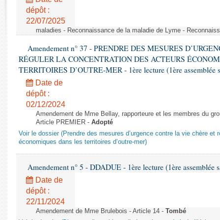
Rapports d'enquête
dépôt :
Rapports législatifs
22/07/2025
Rapports sur l'application des lois
maladies - Reconnaissance de la maladie de Lyme - Reconnais
Baromètre de l’application des lois
Amendement n° 37 - PRENDRE DES MESURES D’URGE
RÉGULER LA CONCENTRATION DES ACTEURS ÉCONOM
Dossiers législatifs
TERRITOIRES D’OUTRE-MER - 1ère lecture (1ère assemblée sai
Budget et sécurité sociale
Date de
Questions écrites et orales
dépôt :
02/12/2024
Comptes rendus des débats
Amendement de Mme Bellay, rapporteure et les membres du grou
Article PREMIER -
Adopté
Voir le dossier (Prendre des mesures d’urgence contre la vie chère et r
économiques dans les territoires d’outre-mer)
Amendement n° 5 - DDADUE - 1ère lecture (1ère assemblée sai
Date de
dépôt :
22/11/2024
Amendement de Mme Brulebois - Article 14 -
Tombé