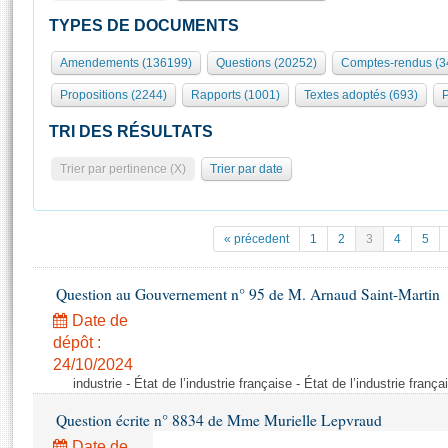
S'id
Présidence
Séance publique
Rôle et pouvoirs de l'Assemblée
Visiter l'Assemblée
TYPES DE DOCUMENTS
Fiches « Connaissance de l’Assemblée »
577 députés
Commissions et autres organes
Visite virtuelle du palais Bourbon
Amendements (136199)
Questions (20252)
Comptes-rendus (3
Organisation de l'Assemblée
Groupes politiques
Europe et International
Assister à une séance
Mot
Propositions (2244)
Rapports (1001)
Textes adoptés (693)
P
Présidence
Conférence des Présidents
Bureau
Collège des Ques
Élections législatives
Contrôle et évaluation
Accès des chercheurs à l’Assemblée
TRI DES RÉSULTATS
Congrès
Les évènements
S'inscrire
Trier par pertinence (X)
Trier par date
Pétitions
Statistiques et chiffres clés
Transparence et déontologie
Vous n'ave
Patrimoine
E
Documents de référence
« précedent
1
2
3
4
5
La Bibliothèque
( Constitution | Règlement de l'Assemblée ... )
Documents parlementaires
Les archives
Question au Gouvernement n° 95 de M. Arnaud Saint-Martin
Projets de loi
Contacts et plan d'accès
Date de
Propositions de loi
Histoire
Photos libres de droit
dépôt :
Amendements
Juniors
24/10/2024
Textes adoptés
industrie - État de l’industrie française - État de l’industrie frança
Anciennes législatures
Question écrite n° 8834 de Mme Murielle Lepvraud
Liens vers les sites publics
Rapports d'information
Date de