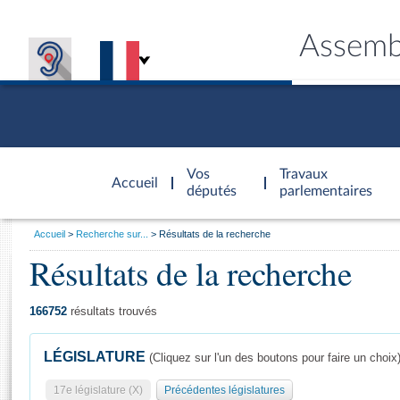
Assemb
Accèder à
la page
Vos
Travaux
Accueil
d'accueil
députés
parlementaires
Vous
Accueil
Recherche sur...
Résultats de la recherche
êtes
Résultats de la recherche
Général
ici
CONNEX
TRAVA
CONNA
DÉC
:
166752
résultats trouvés
LÉGISLATURE
(Cliquez sur l'un des boutons pour faire un choix
17e législature (X)
Précédentes législatures