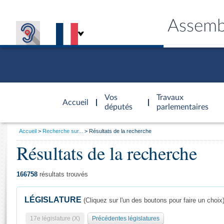
Assemb
Accèder à
la page
Vos
Travaux
Accueil
d'accueil
députés
parlementaires
Vous
Accueil
Recherche sur...
Résultats de la recherche
êtes
Résultats de la recherche
Général
ici
CONNEX
TRAVA
CONNA
DÉC
:
166758
résultats trouvés
LÉGISLATURE
(Cliquez sur l'un des boutons pour faire un choix
17e législature (X)
Précédentes législatures