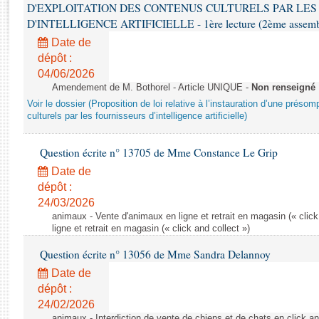
Rapports d'enquête
D'EXPLOITATION DES CONTENUS CULTURELS PAR LES
Rapports législatifs
D'INTELLIGENCE ARTIFICIELLE - 1ère lecture (2ème assemblé
Rapports sur l'application des lois
Date de
Baromètre de l’application des lois
dépôt :
04/06/2026
Amendement de M. Bothorel - Article UNIQUE -
Non renseigné
Dossiers législatifs
Voir le dossier (Proposition de loi relative à l’instauration d’une présom
Budget et sécurité sociale
culturels par les fournisseurs d’intelligence artificielle)
Questions écrites et orales
Question écrite n° 13705 de Mme Constance Le Grip
Comptes rendus des débats
Date de
dépôt :
24/03/2026
animaux - Vente d'animaux en ligne et retrait en magasin (« click
ligne et retrait en magasin (« click and collect »)
Question écrite n° 13056 de Mme Sandra Delannoy
Date de
dépôt :
24/02/2026
animaux - Interdiction de vente de chiens et de chats en click and