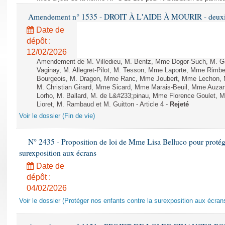
Amendement n° 1535 - DROIT À L'AIDE À MOURIR - deuxièm
Date de
dépôt :
12/02/2026
Amendement de M. Villedieu, M. Bentz, Mme Dogor-Such, M. G
Vaginay, M. Allegret-Pilot, M. Tesson, Mme Laporte, Mme Rimbe
Bourgeois, M. Dragon, Mme Ranc, Mme Joubert, Mme Lechon, M
M. Christian Girard, Mme Sicard, Mme Marais-Beuil, Mme Au
Lorho, M. Ballard, M. de L&#233;pinau, Mme Florence Goulet, 
Lioret, M. Rambaud et M. Guitton - Article 4 -
Rejeté
Voir le dossier (Fin de vie)
N° 2435 - Proposition de loi de Mme Lisa Belluco pour protége
surexposition aux écrans
Date de
dépôt :
04/02/2026
Voir le dossier (Protéger nos enfants contre la surexposition aux écran