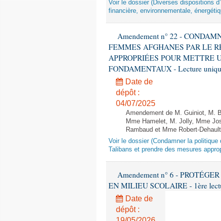
Voir le dossier (Diverses dispositions 
financière, environnementale, énergétiq
Amendement n° 22 - CONDA
FEMMES AFGHANES PAR LE R
APPROPRIÉES POUR METTRE U
FONDAMENTAUX - Lecture unique
Date de
dépôt :
04/07/2025
Amendement de M. Guiniot, M. Bi
Mme Hamelet, M. Jolly, Mme Jos
Rambaud et Mme Robert-Dehault 
Voir le dossier (Condamner la politiq
Talibans et prendre des mesures approp
Amendement n° 6 - PROTÉG
EN MILIEU SCOLAIRE - 1ère lecture
Date de
dépôt :
19/05/2026