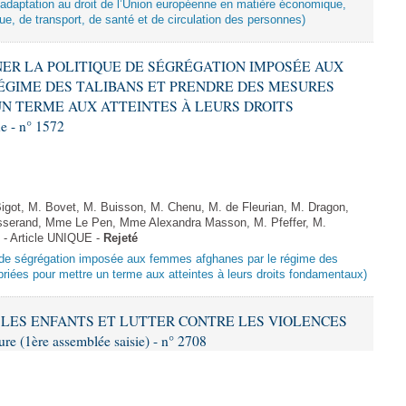
d’adaptation au droit de l’Union européenne en matière économique,
ue, de transport, de santé et de circulation des personnes)
MNER LA POLITIQUE DE SÉGRÉGATION IMPOSÉE AUX
ÉGIME DES TALIBANS ET PRENDRE DES MESURES
N TERME AUX ATTEINTES À LEURS DROITS
 - n° 1572
got, M. Bovet, M. Buisson, M. Chenu, M. de Fleurian, M. Dragon,
serand, Mme Le Pen, Mme Alexandra Masson, M. Pfeffer, M.
- Article UNIQUE -
Rejeté
ue de ségrégation imposée aux femmes afghanes par le régime des
riées pour mettre un terme aux atteintes à leurs droits fondamentaux)
ER LES ENFANTS ET LUTTER CONTRE LES VIOLENCES
 (1ère assemblée saisie) - n° 2708