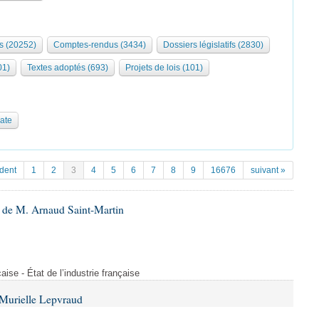
s (20252)
Comptes-rendus (3434)
Dossiers législatifs (2830)
01)
Textes adoptés (693)
Projets de lois (101)
date
dent
1
2
3
4
5
6
7
8
9
16676
suivant »
 de M. Arnaud Saint-Martin
çaise - État de l’industrie française
Murielle Lepvraud