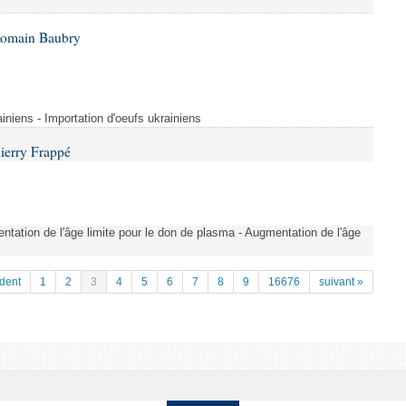
Romain Baubry
ainiens - Importation d'oeufs ukrainiens
ierry Frappé
tation de l'âge limite pour le don de plasma - Augmentation de l'âge
dent
1
2
3
4
5
6
7
8
9
16676
suivant »