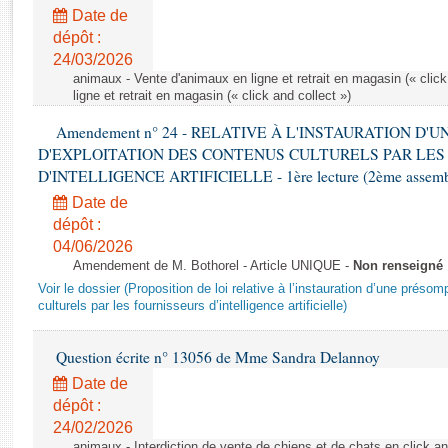
Rapports d'enquête
Date de
Rapports législatifs
dépôt :
Rapports sur l'application des lois
24/03/2026
Baromètre de l’application des lois
animaux - Vente d'animaux en ligne et retrait en magasin (« click
ligne et retrait en magasin (« click and collect »)
Amendement n° 24 - RELATIVE À L'INSTAURATION D'
Dossiers législatifs
D'EXPLOITATION DES CONTENUS CULTURELS PAR LES
Budget et sécurité sociale
D'INTELLIGENCE ARTIFICIELLE - 1ère lecture (2ème assemblé
Questions écrites et orales
Date de
Comptes rendus des débats
dépôt :
04/06/2026
Amendement de M. Bothorel - Article UNIQUE -
Non renseigné
Voir le dossier (Proposition de loi relative à l’instauration d’une présom
culturels par les fournisseurs d’intelligence artificielle)
Question écrite n° 13056 de Mme Sandra Delannoy
Date de
dépôt :
24/02/2026
animaux - Interdiction de vente de chiens et de chats en click and