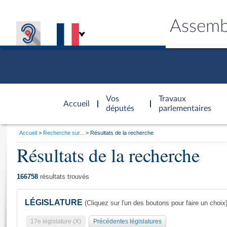
Assemb
Accèder à
la page
Vos
Travaux
Accueil
d'accueil
députés
parlementaires
Vous
Accueil
Recherche sur...
Résultats de la recherche
êtes
Résultats de la recherche
Général
ici
CONNEX
TRAVA
CONNA
DÉC
:
166758
résultats trouvés
LÉGISLATURE
(Cliquez sur l'un des boutons pour faire un choix
17e législature (X)
Précédentes législatures