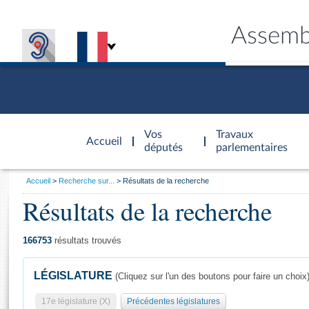
Assemb
Accèder à
la page
Vos
Travaux
Accueil
d'accueil
députés
parlementaires
Vous
Accueil
Recherche sur...
Résultats de la recherche
êtes
Résultats de la recherche
Général
ici
CONNEX
TRAVA
CONNA
DÉC
:
166753
résultats trouvés
LÉGISLATURE
(Cliquez sur l'un des boutons pour faire un choix
17e législature (X)
Précédentes législatures