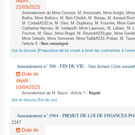
dépôt :
22/05/2025
Amendement de Mme Ozenne, M. Amirshahi, Mme Arrighi, Mme 
Batho, Mme Belluco, M. Ben Cheikh, M. Biteau, M. Arnaud Bonn
M. Corbi&#232;re, M. Davi, M. Duplessy, M. Fournier, Mme Gar
Catherine Hervieu, M. Iordanoff, Mme Laernoes, M. Lahais, M.
Pochon, M. Raux, Mme Regol, M. Roum&#233;gas, Mme Sandri
Mme Sebaihi, Mme Simonnet, Mme Taill&#233;-Polian, M. Tavern
l'article 5 -
Non renseigné
Voir le dossier (Proposition de loi visant à lever les contraintes à l’exer
Amendement n° 306 - FIN DE VIE - 1ère lecture (1ère assembl
Date de
dépôt :
03/04/2025
Amendement de M. Bazin - Article 7 -
Rejeté
Voir le dossier (Fin de vie)
Amendement n° 1964 - PROJET DE LOI DE FINANCES POUR 
2247
Date de