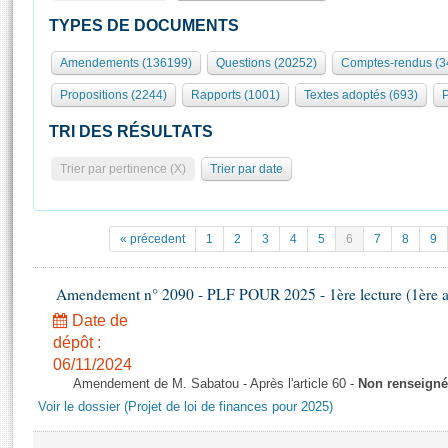
S'id
Présidence
Séance publique
Rôle et pouvoirs de l'Assemblée
Visiter l'Assemblée
TYPES DE DOCUMENTS
Fiches « Connaissance de l’Assemblée »
577 députés
Commissions et autres organes
Visite virtuelle du palais Bourbon
Amendements (136199)
Questions (20252)
Comptes-rendus (3
Organisation de l'Assemblée
Groupes politiques
Europe et International
Assister à une séance
Mot
Propositions (2244)
Rapports (1001)
Textes adoptés (693)
P
Présidence
Conférence des Présidents
Bureau
Collège des Ques
Élections législatives
Contrôle et évaluation
Accès des chercheurs à l’Assemblée
TRI DES RÉSULTATS
Congrès
Les évènements
S'inscrire
Trier par pertinence (X)
Trier par date
Pétitions
Statistiques et chiffres clés
Transparence et déontologie
Vous n'ave
Patrimoine
E
Documents de référence
« précedent
1
2
3
4
5
6
7
8
9
La Bibliothèque
( Constitution | Règlement de l'Assemblée ... )
Documents parlementaires
Les archives
Amendement n° 2090 - PLF POUR 2025 - 1ère lecture (1ère as
Projets de loi
Contacts et plan d'accès
Date de
Propositions de loi
Histoire
Photos libres de droit
dépôt :
Amendements
Juniors
06/11/2024
Textes adoptés
Amendement de M. Sabatou - Après l'article 60 -
Non renseigné
Anciennes législatures
Voir le dossier (Projet de loi de finances pour 2025)
Liens vers les sites publics
Rapports d'information