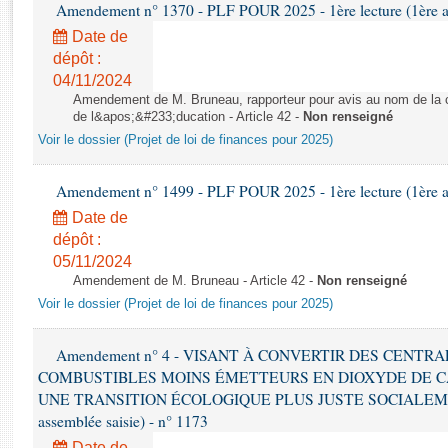
Rapports d'enquête
Amendement n° 1370 - PLF POUR 2025 - 1ère lecture (1ère as
Rapports législatifs
Date de
Rapports sur l'application des lois
dépôt :
04/11/2024
Baromètre de l’application des lois
Amendement de M. Bruneau, rapporteur pour avis au nom de la co
de l&apos;&#233;ducation - Article 42 -
Non renseigné
Dossiers législatifs
Voir le dossier (Projet de loi de finances pour 2025)
Budget et sécurité sociale
Questions écrites et orales
Amendement n° 1499 - PLF POUR 2025 - 1ère lecture (1ère as
Comptes rendus des débats
Date de
dépôt :
05/11/2024
Amendement de M. Bruneau - Article 42 -
Non renseigné
Voir le dossier (Projet de loi de finances pour 2025)
Amendement n° 4 - VISANT À CONVERTIR DES CENTR
COMBUSTIBLES MOINS ÉMETTEURS EN DIOXYDE DE 
UNE TRANSITION ÉCOLOGIQUE PLUS JUSTE SOCIALEMENT 
assemblée saisie) - n° 1173
Date de