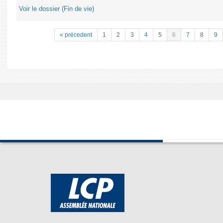
Voir le dossier (Fin de vie)
« précedent
1
2
3
4
5
6
7
8
9