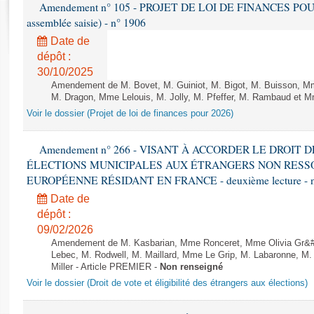
Rapports d'enquête
Amendement n° 105 - PROJET DE LOI DE FINANCES POUR 20
assemblée saisie) - n° 1906
Rapports législatifs
Rapports sur l'application des lois
Date de
dépôt :
Baromètre de l’application des lois
30/10/2025
Amendement de M. Bovet, M. Guiniot, M. Bigot, M. Buisson, Mm
Dossiers législatifs
M. Dragon, Mme Lelouis, M. Jolly, M. Pfeffer, M. Rambaud et Mm
Budget et sécurité sociale
Voir le dossier (Projet de loi de finances pour 2026)
Questions écrites et orales
Amendement n° 266 - VISANT À ACCORDER LE DROIT D
Comptes rendus des débats
ÉLECTIONS MUNICIPALES AUX ÉTRANGERS NON RESSO
EUROPÉENNE RÉSIDANT EN FRANCE - deuxième lecture - n
Date de
dépôt :
09/02/2026
Amendement de M. Kasbarian, Mme Ronceret, Mme Olivia Gr&#2
Lebec, M. Rodwell, M. Maillard, Mme Le Grip, M. Labaronne, 
Miller - Article PREMIER -
Non renseigné
Voir le dossier (Droit de vote et éligibilité des étrangers aux élections)