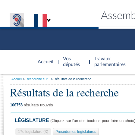
Assemb
Accèder à
la page
Vos
Travaux
Accueil
d'accueil
députés
parlementaires
Vous
Accueil
Recherche sur...
Résultats de la recherche
êtes
Résultats de la recherche
Général
ici
CONNEX
TRAVA
CONNA
DÉC
:
166753
résultats trouvés
LÉGISLATURE
(Cliquez sur l'un des boutons pour faire un choix
17e législature (X)
Précédentes législatures