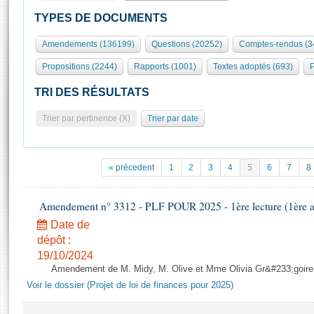
S'id
Présidence
Séance publique
Rôle et pouvoirs de l'Assemblée
Visiter l'Assemblée
TYPES DE DOCUMENTS
Fiches « Connaissance de l’Assemblée »
577 députés
Commissions et autres organes
Visite virtuelle du palais Bourbon
Amendements (136199)
Questions (20252)
Comptes-rendus (3
Organisation de l'Assemblée
Groupes politiques
Europe et International
Assister à une séance
Mot
Propositions (2244)
Rapports (1001)
Textes adoptés (693)
P
Présidence
Conférence des Présidents
Bureau
Collège des Ques
Élections législatives
Contrôle et évaluation
Accès des chercheurs à l’Assemblée
TRI DES RÉSULTATS
Congrès
Les évènements
S'inscrire
Trier par pertinence (X)
Trier par date
Pétitions
Statistiques et chiffres clés
Transparence et déontologie
Vous n'ave
Patrimoine
E
Documents de référence
« précedent
1
2
3
4
5
6
7
8
La Bibliothèque
( Constitution | Règlement de l'Assemblée ... )
Documents parlementaires
Les archives
Amendement n° 3312 - PLF POUR 2025 - 1ère lecture (1ère as
Projets de loi
Contacts et plan d'accès
Date de
Propositions de loi
Histoire
Photos libres de droit
dépôt :
Amendements
Juniors
19/10/2024
Textes adoptés
Amendement de M. Midy, M. Olive et Mme Olivia Gr&#233;goire - 
Anciennes législatures
Voir le dossier (Projet de loi de finances pour 2025)
Liens vers les sites publics
Rapports d'information