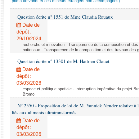
primo-arrivants et des mineurs étrangers non-accompagnés)
Rapports d'enquête
Rapports législatifs
Question écrite n° 1551 de Mme Claudia Rouaux
Rapports sur l'application des lois
Baromètre de l’application des lois
Date de
dépôt :
29/10/2024
Dossiers législatifs
recherche et innovation - Transparence de la composition et de
Budget et sécurité sociale
nationaux - Transparence de la composition et des travaux des 
Questions écrites et orales
Question écrite n° 13301 de M. Hadrien Clouet
Comptes rendus des débats
Date de
dépôt :
03/03/2026
espace et politique spatiale - Interruption impérative du projet Br
Bromo
N° 2550 - Proposition de loi de M. Yannick Neuder relative à la
liés aux aliments ultratransformés
Date de
dépôt :
03/03/2026