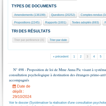
S'id
Présidence
Séance publique
Rôle et pouvoirs de l'Assemblée
Visiter l'Assemblée
TYPES DE DOCUMENTS
Fiches « Connaissance de l’Assemblée »
577 députés
Commissions et autres organes
Visite virtuelle du palais Bourbon
Amendements (136199)
Questions (20252)
Comptes-rendus (3
Organisation de l'Assemblée
Groupes politiques
Europe et International
Assister à une séance
Mot
Propositions (2245)
Rapports (1001)
Textes adoptés (693)
P
Présidence
Conférence des Présidents
Bureau
Collège des Ques
Élections législatives
Contrôle et évaluation
Accès des chercheurs à l’Assemblée
TRI DES RÉSULTATS
Congrès
Les évènements
S'inscrire
Trier par pertinence (X)
Trier par date
Pétitions
Statistiques et chiffres clés
Transparence et déontologie
Vous n'ave
Patrimoine
E
Documents de référence
« précedent
1
2
3
4
5
La Bibliothèque
( Constitution | Règlement de l'Assemblée ... )
Documents parlementaires
Les archives
N° 498 - Proposition de loi de Mme Anna Pic visant à systémati
Projets de loi
Contacts et plan d'accès
consultation psychologique à destination des étrangers primo-arri
Propositions de loi
Histoire
accompagnés
Photos libres de droit
Amendements
Juniors
Date de
Textes adoptés
dépôt :
Anciennes législatures
29/10/2024
Liens vers les sites publics
Rapports d'information
Voir le dossier (Systématiser la réalisation d'une consultation psychol