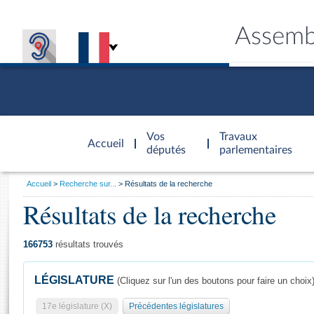
Assemb
Accèder à
la page
Vos
Travaux
Accueil
d'accueil
députés
parlementaires
Vous
Accueil
Recherche sur...
Résultats de la recherche
êtes
Résultats de la recherche
Général
ici
CONNEX
TRAVA
CONNA
DÉC
:
166753
résultats trouvés
LÉGISLATURE
(Cliquez sur l'un des boutons pour faire un choix
17e législature (X)
Précédentes législatures