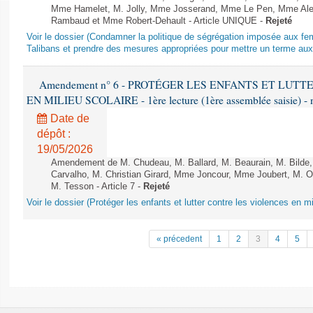
Mme Hamelet, M. Jolly, Mme Josserand, Mme Le Pen, Mme Alex
Rambaud et Mme Robert-Dehault - Article UNIQUE -
Rejeté
Voir le dossier (Condamner la politique de ségrégation imposée aux f
Talibans et prendre des mesures appropriées pour mettre un terme aux 
Amendement n° 6 - PROTÉGER LES ENFANTS ET LUT
EN MILIEU SCOLAIRE - 1ère lecture (1ère assemblée saisie) - 
Date de
dépôt :
19/05/2026
Amendement de M. Chudeau, M. Ballard, M. Beaurain, M. Bilde
Carvalho, M. Christian Girard, Mme Joncour, Mme Joubert, M. 
M. Tesson - Article 7 -
Rejeté
Voir le dossier (Protéger les enfants et lutter contre les violences en mi
« précedent
1
2
3
4
5