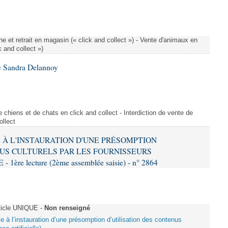
e et retrait en magasin (« click and collect ») - Vente d'animaux en
k and collect »)
e Sandra Delannoy
 chiens et de chats en click and collect - Interdiction de vente de
ollect
VE À L'INSTAURATION D'UNE PRÉSOMPTION
US CULTURELS PAR LES FOURNISSEURS
re lecture (2ème assemblée saisie) - n° 2864
ticle UNIQUE -
Non renseigné
ive à l’instauration d’une présomption d’utilisation des contenus