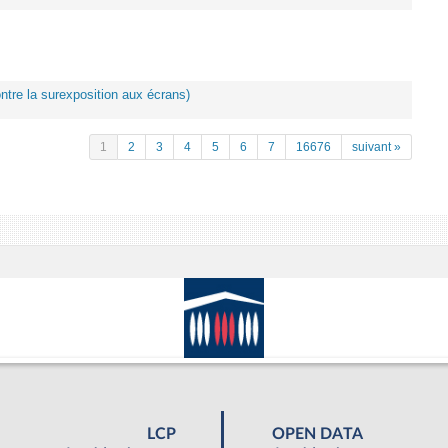
ontre la surexposition aux écrans)
1
2
3
4
5
6
7
16676
suivant »
LCP
OPEN DATA