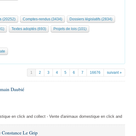
s (20252)
Comptes-rendus (3434)
Dossiers législatifs (2834)
01)
Textes adoptés (693)
Projets de lois (101)
date
1
2
3
4
5
6
7
16676
suivant »
omain Daubié
ique en click and collect - Vente d'animaux domestique en click and
 Constance Le Grip