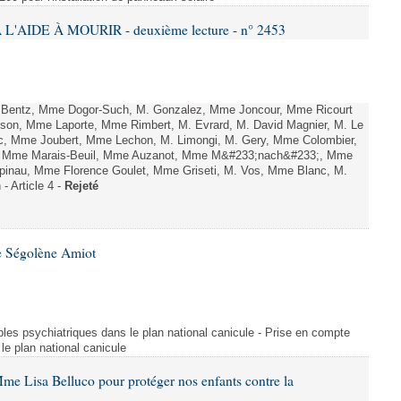
L'AIDE À MOURIR - deuxième lecture - n° 2453
. Bentz, Mme Dogor-Such, M. Gonzalez, Mme Joncour, Mme Ricourt
Tesson, Mme Laporte, Mme Rimbert, M. Evrard, M. David Magnier, M. Le
c, Mme Joubert, Mme Lechon, M. Limongi, M. Gery, Mme Colombier,
rd, Mme Marais-Beuil, Mme Auzanot, Mme M&#233;nach&#233;, Mme
;pinau, Mme Florence Goulet, Mme Griseti, M. Vos, Mme Blanc, M.
- Article 4 -
Rejeté
e Ségolène Amiot
les psychiatriques dans le plan national canicule - Prise en compte
le plan national canicule
me Lisa Belluco pour protéger nos enfants contre la