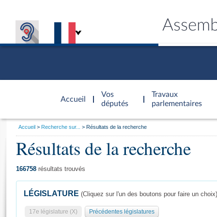
Assemb
Accèder à
la page
Vos
Travaux
Accueil
d'accueil
députés
parlementaires
Vous
Accueil
Recherche sur...
Résultats de la recherche
êtes
Résultats de la recherche
Général
ici
CONNEX
TRAVA
CONNA
DÉC
:
166758
résultats trouvés
LÉGISLATURE
(Cliquez sur l'un des boutons pour faire un choix
17e législature (X)
Précédentes législatures