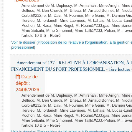
Amendement de M. Duplessy, M. Amirshahi, Mme Arrighi, Mme 
Belluco, M. Ben Cheikh, M. Biteau, M. Arnaud Bonnet, M. Nicol
Corbi&#232;re, M. Davi, M. Fournier, Mme Garin, M. Damien Gi
Hervieu, M. Iordanoff, Mme Laernoes, M. Lahais, M. Lucas-Lu
Pochon, M. Raux, Mme Regol, M. Roum&#233;gas, Mme Sandri
Mme Sebaihi, Mme Simonnet, Mme Taill&#233;-Polian, M. Tavern
l'article 10 BIS -
Retiré
Voir le dossier (Proposition de loi relative à l'organisation, à la gestio
professionnel)
Amendement n° 137 - RELATIVE À L'ORGANISATION, À
FINANCEMENT DU SPORT PROFESSIONNEL - 1ère lecture (2èm
Date de
dépôt :
24/06/2026
Amendement de M. Duplessy, M. Amirshahi, Mme Arrighi, Mme 
Belluco, M. Ben Cheikh, M. Biteau, M. Arnaud Bonnet, M. Nicol
Corbi&#232;re, M. Davi, M. Fournier, Mme Garin, M. Damien Gi
Hervieu, M. Iordanoff, Mme Laernoes, M. Lahais, M. Lucas-Lu
Pochon, M. Raux, Mme Regol, M. Roum&#233;gas, Mme Sandri
Mme Sebaihi, Mme Simonnet, Mme Taill&#233;-Polian, M. Tavern
l'article 10 BIS -
Retiré