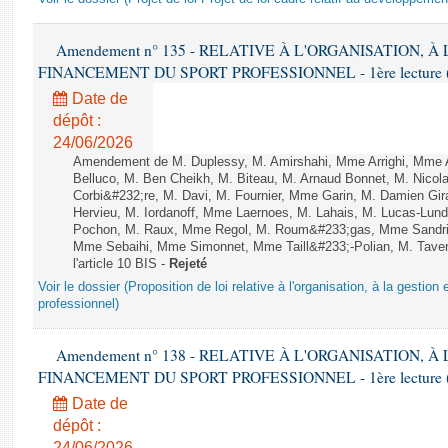
Amendement n° 135 - RELATIVE À L'ORGANISATION, À
FINANCEMENT DU SPORT PROFESSIONNEL - 1ère lecture (2èm
Date de
dépôt :
24/06/2026
Amendement de M. Duplessy, M. Amirshahi, Mme Arrighi, Mme 
Belluco, M. Ben Cheikh, M. Biteau, M. Arnaud Bonnet, M. Nicol
Corbi&#232;re, M. Davi, M. Fournier, Mme Garin, M. Damien Gi
Hervieu, M. Iordanoff, Mme Laernoes, M. Lahais, M. Lucas-Lu
Pochon, M. Raux, Mme Regol, M. Roum&#233;gas, Mme Sandri
Mme Sebaihi, Mme Simonnet, Mme Taill&#233;-Polian, M. Tavern
l'article 10 BIS -
Rejeté
Voir le dossier (Proposition de loi relative à l'organisation, à la gestio
professionnel)
Amendement n° 138 - RELATIVE À L'ORGANISATION, À
FINANCEMENT DU SPORT PROFESSIONNEL - 1ère lecture (2èm
Date de
dépôt :
24/06/2026