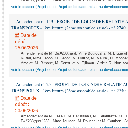
F&#233;gn&#233;, Mme Jourdan, M. Courbon et M. Roussel - Art
Rapports d'enquête
Voir le dossier (Projet de loi Projet de loi-cadre relatif au développeme
Rapports législatifs
Rapports sur l'application des lois
Amendement n° 143 - PROJET DE LOI-CADRE RELATI
Baromètre de l’application des lois
TRANSPORTS - 1ère lecture (2ème assemblée saisie) - n° 2740
Date de
Dossiers législatifs
dépôt :
Budget et sécurité sociale
25/06/2026
Questions écrites et orales
Amendement de M. B&#233;nard, Mme Bourouaha, M. Brugeroll
K/Bidi, Mme Lebon, M. Lecoq, M. Maillot, M. Maurel, M. Monne
Comptes rendus des débats
Arbelot, M. Rimane, M. Sansu et M. Tjibaou - Article 5 -
Non so
Voir le dossier (Projet de loi Projet de loi-cadre relatif au développeme
Amendement n° 25 - PROJET DE LOI-CADRE RELATIF
TRANSPORTS - 1ère lecture (2ème assemblée saisie) - n° 2740
Date de
dépôt :
23/06/2026
Amendement de M. Leseul, M. Barusseau, M. Delautrette, M. Du
F&#233;gn&#233;, Mme Jourdan, M. Roussel et M. Courbon - Art
Voir le dossier (Projet de loi Projet de loi-cadre relatif au développeme