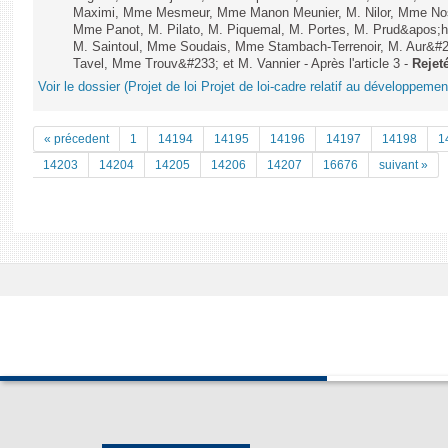
Maximi, Mme Mesmeur, Mme Manon Meunier, M. Nilor, Mme N
Mme Panot, M. Pilato, M. Piquemal, M. Portes, M. Prud&apos;h
M. Saintoul, Mme Soudais, Mme Stambach-Terrenoir, M. Aur&#2
Tavel, Mme Trouv&#233; et M. Vannier - Après l'article 3 -
Rejet
Voir le dossier (Projet de loi Projet de loi-cadre relatif au développeme
« précedent
1
14194
14195
14196
14197
14198
1
14203
14204
14205
14206
14207
16676
suivant »