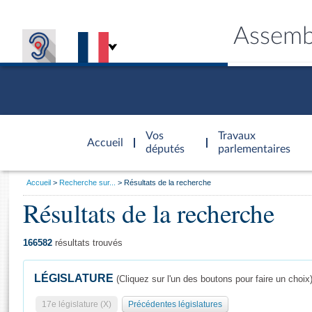
Assemb
Accèder à
la page
Vos
Travaux
Accueil
d'accueil
députés
parlementaires
Vous
Accueil
Recherche sur...
Résultats de la recherche
êtes
Résultats de la recherche
Général
ici
CONNEX
TRAVA
CONNA
DÉC
:
166582
résultats trouvés
LÉGISLATURE
(Cliquez sur l'un des boutons pour faire un choix
17e législature (X)
Précédentes législatures