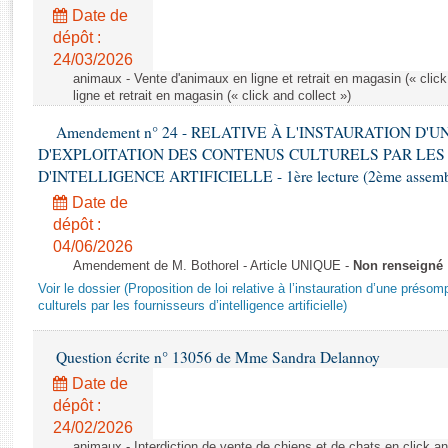
Rapports d'enquête
Date de
Rapports législatifs
dépôt :
Rapports sur l'application des lois
24/03/2026
Baromètre de l’application des lois
animaux - Vente d'animaux en ligne et retrait en magasin (« click
ligne et retrait en magasin (« click and collect »)
Amendement n° 24 - RELATIVE À L'INSTAURATION D'
Dossiers législatifs
D'EXPLOITATION DES CONTENUS CULTURELS PAR LES
Budget et sécurité sociale
D'INTELLIGENCE ARTIFICIELLE - 1ère lecture (2ème assemblé
Questions écrites et orales
Date de
Comptes rendus des débats
dépôt :
04/06/2026
Amendement de M. Bothorel - Article UNIQUE -
Non renseigné
Voir le dossier (Proposition de loi relative à l’instauration d’une présom
culturels par les fournisseurs d’intelligence artificielle)
Question écrite n° 13056 de Mme Sandra Delannoy
Date de
dépôt :
24/02/2026
animaux - Interdiction de vente de chiens et de chats en click and