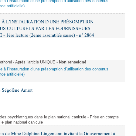
ive à l’instauration d’une présomption d’utilisation des contenus
ce artificielle)
VE À L'INSTAURATION D'UNE PRÉSOMPTION
US CULTURELS PAR LES FOURNISSEURS
re lecture (2ème assemblée saisie) - n° 2864
horel - Après l'article UNIQUE -
Non renseigné
ive à l’instauration d’une présomption d’utilisation des contenus
ce artificielle)
e Ségolène Amiot
les psychiatriques dans le plan national canicule - Prise en compte
le plan national canicule
tion de Mme Delphine Lingemann invitant le Gouvernement à