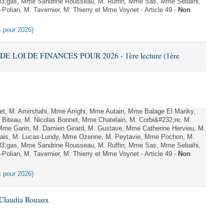
;gas, Mme Sandrine Rousseau, M. Ruffin, Mme Sas, Mme Sebaihi,
olian, M. Tavernier, M. Thierry et Mme Voynet - Article 49 -
Non
es pour 2026)
DE LOI DE FINANCES POUR 2026 - 1ère lecture (1ère
, M. Amirshahi, Mme Arrighi, Mme Autain, Mme Balage El Mariky,
Biteau, M. Nicolas Bonnet, Mme Chatelain, M. Corbi&#232;re, M.
 Mme Garin, M. Damien Girard, M. Gustave, Mme Catherine Hervieu, M.
hais, M. Lucas-Lundy, Mme Ozenne, M. Peytavie, Mme Pochon, M.
;gas, Mme Sandrine Rousseau, M. Ruffin, Mme Sas, Mme Sebaihi,
olian, M. Tavernier, M. Thierry et Mme Voynet - Article 49 -
Non
es pour 2026)
 Claudia Rouaux