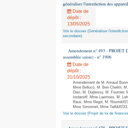
généraliser l'interdiction des appar
Date de
dépôt :
13/05/2025
Voir le dossier (Généraliser l'interdic
secondaire)
Amendement n° 493 - PROJET D
assemblée saisie) - n° 1906
Date de
dépôt :
31/10/2025
Amendement de M. Arnaud Bonnet
Mme Belluco, M. Ben Cheikh, M. 
Davi, M. Duplessy, M. Fournier,
Iordanoff, Mme Laernoes, M. La
Raux, Mme Regol, M. Roum&#233
Mme Simonnet, Mme Taill&#233;-P
Voir le dossier (Projet de loi de financ