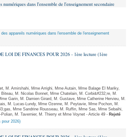
eils numériques dans l'ensemble de l'enseignement secondaire
tion des appareils numériques dans l'ensemble de l'enseignement
E LOI DE FINANCES POUR 2026 - 1ère lecture (1ère
, M. Amirshahi, Mme Arrighi, Mme Autain, Mme Balage El Mariky,
Biteau, M. Nicolas Bonnet, Mme Chatelain, M. Corbi&#232;re, M.
 Mme Garin, M. Damien Girard, M. Gustave, Mme Catherine Hervieu, M.
hais, M. Lucas-Lundy, Mme Ozenne, M. Peytavie, Mme Pochon, M.
;gas, Mme Sandrine Rousseau, M. Ruffin, Mme Sas, Mme Sebaihi,
olian, M. Tavernier, M. Thierry et Mme Voynet - Article 49 -
Rejeté
es pour 2026)