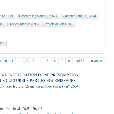
s (20252)
Dossiers législatifs (15957)
Comptes-rendus (3434)
01)
Textes adoptés (693)
Projets de lois (101)
date
précedent
1
2
3
4
5
6
7
8
16659
suivant »
VE À L'INSTAURATION D'UNE PRÉSOMPTION
US CULTURELS PAR LES FOURNISSEURS
re lecture (2ème assemblée saisie) - n° 2634
ès l'article UNIQUE -
Rejeté