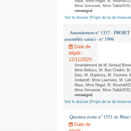
Raux, Mme Regol, M. Roum&#233
Mme Simonnet, Mme Taill&#233;-P
renseigné
Voir le dossier (Projet de loi de financ
Amendement n° 1337 - PROJET 
assemblée saisie) - n° 1906
Date de
dépôt :
12/11/2025
Amendement de M. Arnaud Bonnet
Mme Belluco, M. Ben Cheikh, M. 
Davi, M. Duplessy, M. Fournier,
Iordanoff, Mme Laernoes, M. La
Raux, Mme Regol, M. Roum&#233
Mme Simonnet, Mme Taill&#233;-P
renseigné
Voir le dossier (Projet de loi de financ
Question écrite n° 1551 de Mme
Date de
dépôt :