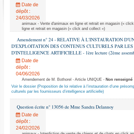
Rapports d'enquête
Date de
Rapports législatifs
dépôt :
Rapports sur l'application des lois
24/03/2026
Baromètre de l’application des lois
animaux - Vente d'animaux en ligne et retrait en magasin (« click
ligne et retrait en magasin (« click and collect »)
Amendement n° 24 - RELATIVE À L'INSTAURATION D'
Dossiers législatifs
D'EXPLOITATION DES CONTENUS CULTURELS PAR LES
Budget et sécurité sociale
D'INTELLIGENCE ARTIFICIELLE - 1ère lecture (2ème assemblé
Questions écrites et orales
Date de
Comptes rendus des débats
dépôt :
04/06/2026
Amendement de M. Bothorel - Article UNIQUE -
Non renseigné
Voir le dossier (Proposition de loi relative à l’instauration d’une présom
culturels par les fournisseurs d’intelligence artificielle)
Question écrite n° 13056 de Mme Sandra Delannoy
Date de
dépôt :
24/02/2026
animaux - Interdiction de vente de chiens et de chats en click and