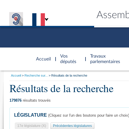
Assemb
Accèder à
la page
Vos
Travaux
Accueil
d'accueil
députés
parlementaires
Vous
Accueil
Recherche sur...
Résultats de la recherche
êtes
Résultats de la recherche
Général
ici
CONNEX
TRAVA
CONNA
DÉC
:
179876
résultats trouvés
LÉGISLATURE
(Cliquez sur l'un des boutons pour faire un choix
17e législature (X)
Précédentes législatures