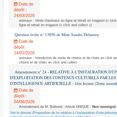
Rapports d'enquête
Date de
Rapports législatifs
dépôt :
Rapports sur l'application des lois
24/03/2026
Baromètre de l’application des lois
animaux - Vente d'animaux en ligne et retrait en magasin (« click
ligne et retrait en magasin (« click and collect »)
Question écrite n° 13056 de Mme Sandra Delannoy
Dossiers législatifs
Date de
Budget et sécurité sociale
dépôt :
Questions écrites et orales
24/02/2026
Comptes rendus des débats
animaux - Interdiction de vente de chiens et de chats en click and
chiens et de chats en click and collect
Amendement n° 24 - RELATIVE À L'INSTAURATION D'
D'EXPLOITATION DES CONTENUS CULTURELS PAR LES
D'INTELLIGENCE ARTIFICIELLE - 1ère lecture (2ème assemblé
Date de
dépôt :
04/06/2026
Amendement de M. Bothorel - Article UNIQUE -
Non renseigné
Voir le dossier (Proposition de loi relative à l’instauration d’une présom