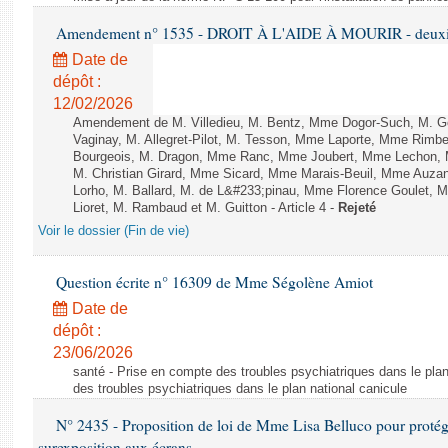
Amendement n° 1535 - DROIT À L'AIDE À MOURIR - deuxièm
Date de
dépôt :
12/02/2026
Amendement de M. Villedieu, M. Bentz, Mme Dogor-Such, M. G
Vaginay, M. Allegret-Pilot, M. Tesson, Mme Laporte, Mme Rimbe
Bourgeois, M. Dragon, Mme Ranc, Mme Joubert, Mme Lechon, M
M. Christian Girard, Mme Sicard, Mme Marais-Beuil, Mme Au
Lorho, M. Ballard, M. de L&#233;pinau, Mme Florence Goulet, 
Lioret, M. Rambaud et M. Guitton - Article 4 -
Rejeté
Voir le dossier (Fin de vie)
Question écrite n° 16309 de Mme Ségolène Amiot
Date de
dépôt :
23/06/2026
santé - Prise en compte des troubles psychiatriques dans le plan
des troubles psychiatriques dans le plan national canicule
N° 2435 - Proposition de loi de Mme Lisa Belluco pour protége
surexposition aux écrans