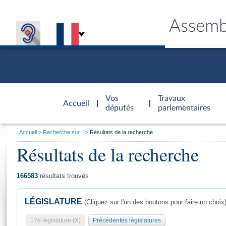
Assemb
Accèder à
la page
Vos
Travaux
Accueil
d'accueil
députés
parlementaires
Vous
Accueil
Recherche sur...
Résultats de la recherche
êtes
Résultats de la recherche
Général
ici
CONNEX
TRAVA
CONNA
DÉC
:
166583
résultats trouvés
LÉGISLATURE
(Cliquez sur l'un des boutons pour faire un choix
17e législature (X)
Précédentes législatures