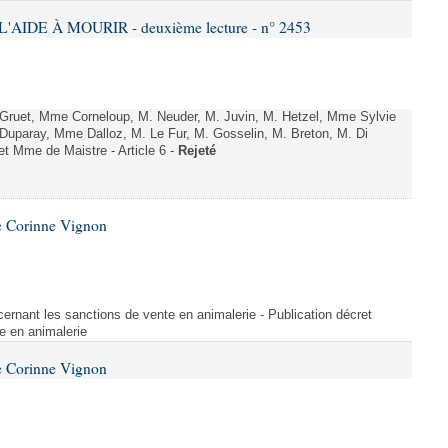
'AIDE À MOURIR - deuxième lecture - n° 2453
uet, Mme Corneloup, M. Neuder, M. Juvin, M. Hetzel, Mme Sylvie
uparay, Mme Dalloz, M. Le Fur, M. Gosselin, M. Breton, M. Di
t Mme de Maistre - Article 6 -
Rejeté
e Corinne Vignon
ernant les sanctions de vente en animalerie - Publication décret
e en animalerie
e Corinne Vignon