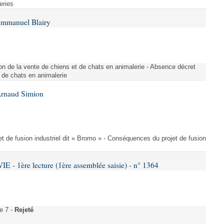
eries
Emmanuel Blairy
n de la vente de chiens et de chats en animalerie - Absence décret
 de chats en animalerie
Arnaud Simion
t de fusion industriel dit « Bromo » - Conséquences du projet de fusion
- 1ère lecture (1ère assemblée saisie) - n° 1364
e 7 -
Rejeté