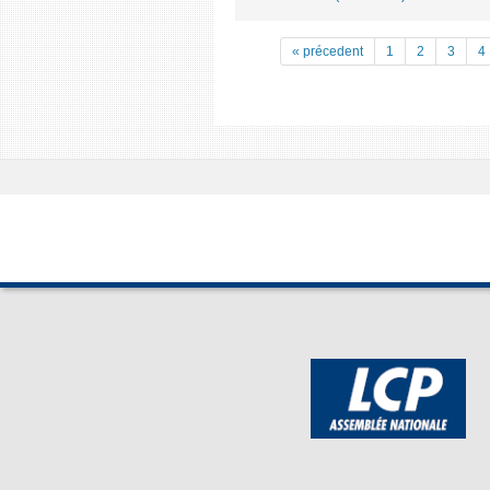
« précedent
1
2
3
4