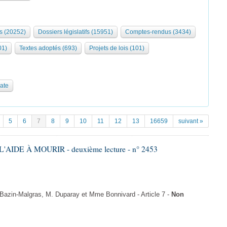
s (20252)
Dossiers législatifs (15951)
Comptes-rendus (3434)
01)
Textes adoptés (693)
Projets de lois (101)
date
5
6
7
8
9
10
11
12
13
16659
suivant »
'AIDE À MOURIR - deuxième lecture - n° 2453
zin-Malgras, M. Duparay et Mme Bonnivard - Article 7 -
Non