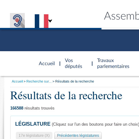
Assemb
Accèder à
la page
Vos
Travaux
Accueil
d'accueil
députés
parlementaires
Vous
Accueil
Recherche sur...
Résultats de la recherche
êtes
Résultats de la recherche
Général
ici
CONNEX
TRAVA
CONNA
DÉC
:
166588
résultats trouvés
LÉGISLATURE
(Cliquez sur l'un des boutons pour faire un choix
17e législature (X)
Précédentes législatures