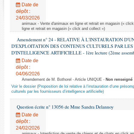
Rapports d'enquête
Date de
Rapports législatifs
dépôt :
Rapports sur l'application des lois
24/03/2026
Baromètre de l’application des lois
animaux - Vente d'animaux en ligne et retrait en magasin (« click
ligne et retrait en magasin (« click and collect »)
Amendement n° 24 - RELATIVE À L'INSTAURATION D'
Dossiers législatifs
D'EXPLOITATION DES CONTENUS CULTURELS PAR LES
Budget et sécurité sociale
D'INTELLIGENCE ARTIFICIELLE - 1ère lecture (2ème assemblé
Questions écrites et orales
Date de
Comptes rendus des débats
dépôt :
04/06/2026
Amendement de M. Bothorel - Article UNIQUE -
Non renseigné
Voir le dossier (Proposition de loi relative à l’instauration d’une présom
culturels par les fournisseurs d’intelligence artificielle)
Question écrite n° 13056 de Mme Sandra Delannoy
Date de
dépôt :
24/02/2026
animaux - Interdiction de vente de chiens et de chats en click and