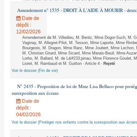
Amendement n° 1535 - DROIT À L'AIDE À MOURIR - deuxièm
Date de
dépôt :
12/02/2026
Amendement de M. Villedieu, M. Bentz, Mme Dogor-Such, M. G
Vaginay, M. Allegret-Pilot, M. Tesson, Mme Laporte, Mme Rimbe
Bourgeois, M. Dragon, Mme Ranc, Mme Joubert, Mme Lechon, M
M. Christian Girard, Mme Sicard, Mme Marais-Beuil, Mme Au
Lorho, M. Ballard, M. de L&#233;pinau, Mme Florence Goulet, 
Lioret, M. Rambaud et M. Guitton - Article 4 -
Rejeté
Voir le dossier (Fin de vie)
N° 2435 - Proposition de loi de Mme Lisa Belluco pour protége
surexposition aux écrans
Date de
dépôt :
04/02/2026
Voir le dossier (Protéger nos enfants contre la surexposition aux écran