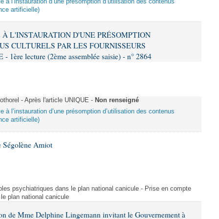
ive à l’instauration d’une présomption d’utilisation des contenus
ce artificielle)
VE À L'INSTAURATION D'UNE PRÉSOMPTION
US CULTURELS PAR LES FOURNISSEURS
re lecture (2ème assemblée saisie) - n° 2864
horel - Après l'article UNIQUE -
Non renseigné
ive à l’instauration d’une présomption d’utilisation des contenus
ce artificielle)
e Ségolène Amiot
les psychiatriques dans le plan national canicule - Prise en compte
le plan national canicule
tion de Mme Delphine Lingemann invitant le Gouvernement à