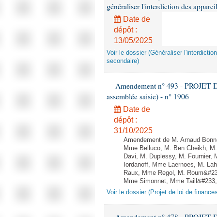
généraliser l'interdiction des appar
Date de
dépôt :
13/05/2025
Voir le dossier (Généraliser l'interdic
secondaire)
Amendement n° 493 - PROJET D
assemblée saisie) - n° 1906
Date de
dépôt :
31/10/2025
Amendement de M. Arnaud Bonnet
Mme Belluco, M. Ben Cheikh, M. 
Davi, M. Duplessy, M. Fournier,
Iordanoff, Mme Laernoes, M. La
Raux, Mme Regol, M. Roum&#233
Mme Simonnet, Mme Taill&#233;-P
Voir le dossier (Projet de loi de financ