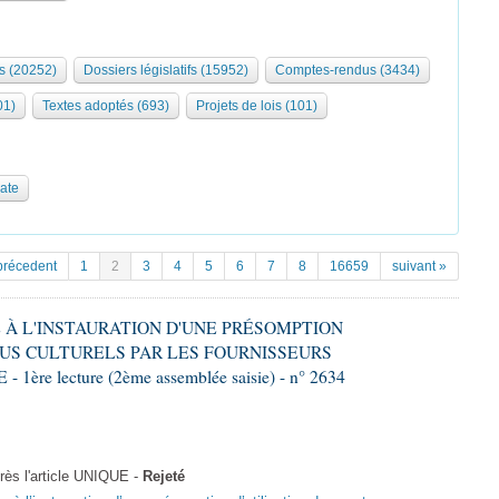
s (20252)
Dossiers législatifs (15952)
Comptes-rendus (3434)
01)
Textes adoptés (693)
Projets de lois (101)
date
précedent
1
2
3
4
5
6
7
8
16659
suivant »
VE À L'INSTAURATION D'UNE PRÉSOMPTION
US CULTURELS PAR LES FOURNISSEURS
re lecture (2ème assemblée saisie) - n° 2634
ès l'article UNIQUE -
Rejeté