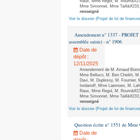
Raux, Mme Regol, M. Roum&#233
Mme Simonnet, Mme Taill&#233;-P
renseigné
Voir le dossier (Projet de loi de financ
Amendement n° 1337 - PROJET 
assemblée saisie) - n° 1906
Date de
dépôt :
12/11/2025
Amendement de M. Arnaud Bonnet
Mme Belluco, M. Ben Cheikh, M. 
Davi, M. Duplessy, M. Fournier,
Iordanoff, Mme Laernoes, M. La
Raux, Mme Regol, M. Roum&#233
Mme Simonnet, Mme Taill&#233;-P
renseigné
Voir le dossier (Projet de loi de financ
Question écrite n° 1551 de Mme
Date de
dépôt :