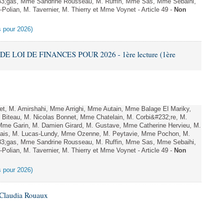
;gas, Mme Sandrine Rousseau, M. Ruffin, Mme Sas, Mme Sebaihi,
olian, M. Tavernier, M. Thierry et Mme Voynet - Article 49 -
Non
es pour 2026)
DE LOI DE FINANCES POUR 2026 - 1ère lecture (1ère
, M. Amirshahi, Mme Arrighi, Mme Autain, Mme Balage El Mariky,
Biteau, M. Nicolas Bonnet, Mme Chatelain, M. Corbi&#232;re, M.
 Mme Garin, M. Damien Girard, M. Gustave, Mme Catherine Hervieu, M.
hais, M. Lucas-Lundy, Mme Ozenne, M. Peytavie, Mme Pochon, M.
;gas, Mme Sandrine Rousseau, M. Ruffin, Mme Sas, Mme Sebaihi,
olian, M. Tavernier, M. Thierry et Mme Voynet - Article 49 -
Non
es pour 2026)
 Claudia Rouaux