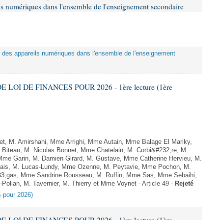
eils numériques dans l'ensemble de l'enseignement secondaire
tion des appareils numériques dans l'ensemble de l'enseignement
E LOI DE FINANCES POUR 2026 - 1ère lecture (1ère
, M. Amirshahi, Mme Arrighi, Mme Autain, Mme Balage El Mariky,
Biteau, M. Nicolas Bonnet, Mme Chatelain, M. Corbi&#232;re, M.
 Mme Garin, M. Damien Girard, M. Gustave, Mme Catherine Hervieu, M.
hais, M. Lucas-Lundy, Mme Ozenne, M. Peytavie, Mme Pochon, M.
;gas, Mme Sandrine Rousseau, M. Ruffin, Mme Sas, Mme Sebaihi,
olian, M. Tavernier, M. Thierry et Mme Voynet - Article 49 -
Rejeté
es pour 2026)