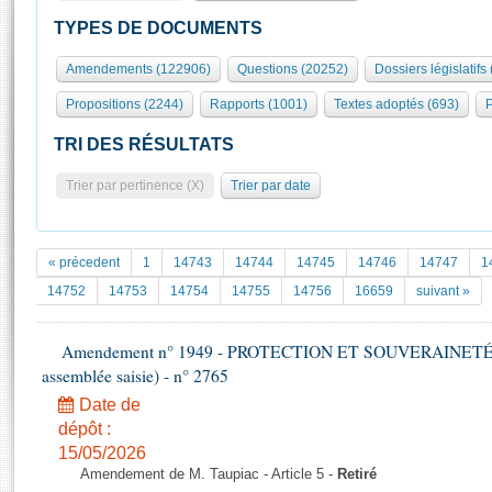
S'id
Présidence
Séance publique
Rôle et pouvoirs de l'Assemblée
Visiter l'Assemblée
TYPES DE DOCUMENTS
Fiches « Connaissance de l’Assemblée »
577 députés
Commissions et autres organes
Visite virtuelle du palais Bourbon
Amendements (122906)
Questions (20252)
Dossiers législatifs
Organisation de l'Assemblée
Groupes politiques
Europe et International
Assister à une séance
Mot
Propositions (2244)
Rapports (1001)
Textes adoptés (693)
P
Présidence
Conférence des Présidents
Bureau
Collège des Ques
Élections législatives
Contrôle et évaluation
Accès des chercheurs à l’Assemblée
TRI DES RÉSULTATS
Congrès
Les évènements
S'inscrire
Trier par pertinence (X)
Trier par date
Pétitions
Statistiques et chiffres clés
Transparence et déontologie
Vous n'ave
Patrimoine
E
Documents de référence
« précedent
1
14743
14744
14745
14746
14747
1
La Bibliothèque
( Constitution | Règlement de l'Assemblée ... )
Documents parlementaires
14752
14753
14754
14755
14756
16659
suivant »
Les archives
Projets de loi
Contacts et plan d'accès
Amendement n° 1949 - PROTECTION ET SOUVERAINETÉ AG
Propositions de loi
Histoire
assemblée saisie) - n° 2765
Photos libres de droit
Amendements
Juniors
Date de
Textes adoptés
Anciennes législatures
dépôt :
15/05/2026
Liens vers les sites publics
Rapports d'information
Amendement de M. Taupiac - Article 5 -
Retiré