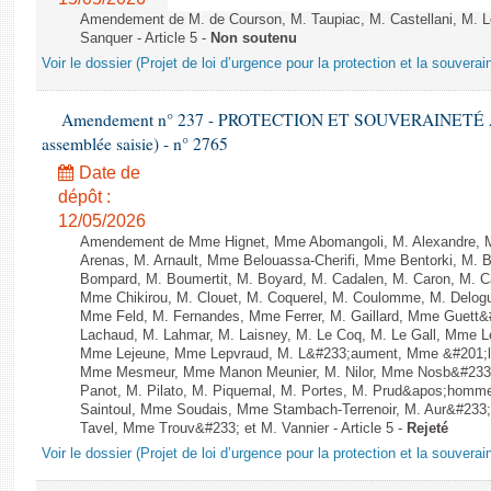
Amendement de M. de Courson, M. Taupiac, M. Castellani, M.
Sanquer - Article 5 -
Non soutenu
Voir le dossier (Projet de loi d’urgence pour la protection et la souverai
Amendement n° 237 - PROTECTION ET SOUVERAINETÉ AGR
assemblée saisie) - n° 2765
Date de
dépôt :
12/05/2026
Amendement de Mme Hignet, Mme Abomangoli, M. Alexandre, 
Arenas, M. Arnault, Mme Belouassa-Cherifi, Mme Bentorki, M. Be
Bompard, M. Boumertit, M. Boyard, M. Cadalen, M. Caron, M. C
Mme Chikirou, M. Clouet, M. Coquerel, M. Coulomme, M. Delog
Mme Feld, M. Fernandes, Mme Ferrer, M. Gaillard, Mme Guett
Lachaud, M. Lahmar, M. Laisney, M. Le Coq, M. Le Gall, Mme L
Mme Lejeune, Mme Lepvraud, M. L&#233;aument, Mme &#201;li
Mme Mesmeur, Mme Manon Meunier, M. Nilor, Mme Nosb&#23
Panot, M. Pilato, M. Piquemal, M. Portes, M. Prud&apos;homme
Saintoul, Mme Soudais, Mme Stambach-Terrenoir, M. Aur&#233;
Tavel, Mme Trouv&#233; et M. Vannier - Article 5 -
Rejeté
Voir le dossier (Projet de loi d’urgence pour la protection et la souverai