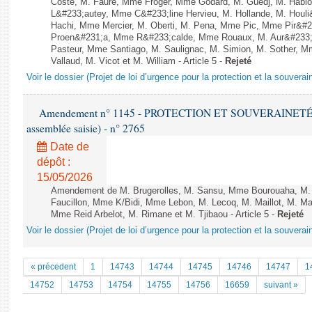
Coste, M. Faure, Mme Froger, Mme Godard, M. Guedj, M. Habl
L&#233;autey, Mme C&#233;line Hervieu, M. Hollande, M. Hou
Hachi, Mme Mercier, M. Oberti, M. Pena, Mme Pic, Mme Pir&#23
Proen&#231;a, Mme R&#233;calde, Mme Rouaux, M. Aur&#233;l
Pasteur, Mme Santiago, M. Saulignac, M. Simion, M. Sother, M
Vallaud, M. Vicot et M. William - Article 5 -
Rejeté
Voir le dossier (Projet de loi d’urgence pour la protection et la souverai
Amendement n° 1145 - PROTECTION ET SOUVERAINETÉ AG
assemblée saisie) - n° 2765
Date de
dépôt :
15/05/2026
Amendement de M. Brugerolles, M. Sansu, Mme Bourouaha, M.
Faucillon, Mme K/Bidi, Mme Lebon, M. Lecoq, M. Maillot, M. M
Mme Reid Arbelot, M. Rimane et M. Tjibaou - Article 5 -
Rejeté
Voir le dossier (Projet de loi d’urgence pour la protection et la souverai
« précedent
1
14743
14744
14745
14746
14747
1
14752
14753
14754
14755
14756
16659
suivant »