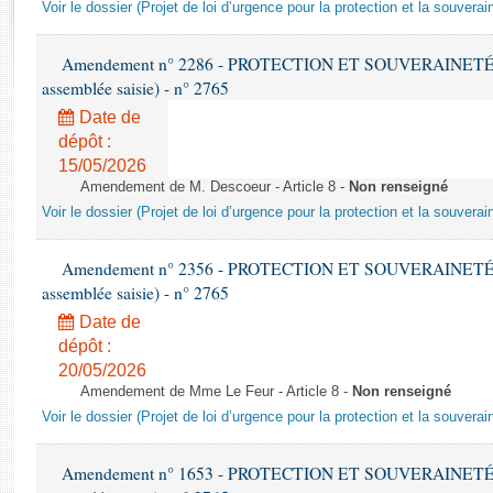
Rapports d'enquête
Voir le dossier (Projet de loi d’urgence pour la protection et la souverai
Rapports législatifs
Rapports sur l'application des lois
Amendement n° 2286 - PROTECTION ET SOUVERAINETÉ AG
assemblée saisie) - n° 2765
Baromètre de l’application des lois
Date de
dépôt :
Dossiers législatifs
15/05/2026
Budget et sécurité sociale
Amendement de M. Descoeur - Article 8 -
Non renseigné
Questions écrites et orales
Voir le dossier (Projet de loi d’urgence pour la protection et la souverai
Comptes rendus des débats
Amendement n° 2356 - PROTECTION ET SOUVERAINETÉ AG
assemblée saisie) - n° 2765
Date de
dépôt :
20/05/2026
Amendement de Mme Le Feur - Article 8 -
Non renseigné
Voir le dossier (Projet de loi d’urgence pour la protection et la souverai
Amendement n° 1653 - PROTECTION ET SOUVERAINETÉ AG