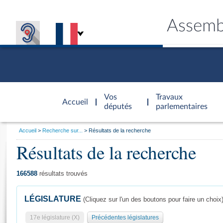
Assemb
Accèder à
la page
Vos
Travaux
Accueil
d'accueil
députés
parlementaires
Vous
Accueil
Recherche sur...
Résultats de la recherche
êtes
Résultats de la recherche
Général
ici
CONNEX
TRAVA
CONNA
DÉC
:
166588
résultats trouvés
LÉGISLATURE
(Cliquez sur l'un des boutons pour faire un choix
17e législature (X)
Précédentes législatures