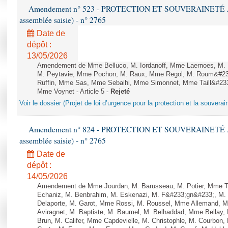
Amendement n° 523 - PROTECTION ET SOUVERAINETÉ AGR
assemblée saisie) - n° 2765
Date de
dépôt :
13/05/2026
Amendement de Mme Belluco, M. Iordanoff, Mme Laernoes, M.
M. Peytavie, Mme Pochon, M. Raux, Mme Regol, M. Roum&#23
Ruffin, Mme Sas, Mme Sebaihi, Mme Simonnet, Mme Taill&#233;-P
Mme Voynet - Article 5 -
Rejeté
Voir le dossier (Projet de loi d’urgence pour la protection et la souverai
Amendement n° 824 - PROTECTION ET SOUVERAINETÉ AGR
assemblée saisie) - n° 2765
Date de
dépôt :
14/05/2026
Amendement de Mme Jourdan, M. Barusseau, M. Potier, Mme Th
Echaniz, M. Benbrahim, M. Eskenazi, M. F&#233;gn&#233;, M. Le
Delaporte, M. Garot, Mme Rossi, M. Roussel, Mme Allemand, M
Aviragnet, M. Baptiste, M. Baumel, M. Belhaddad, Mme Bellay,
Brun, M. Califer, Mme Capdevielle, M. Christophle, M. Courbo