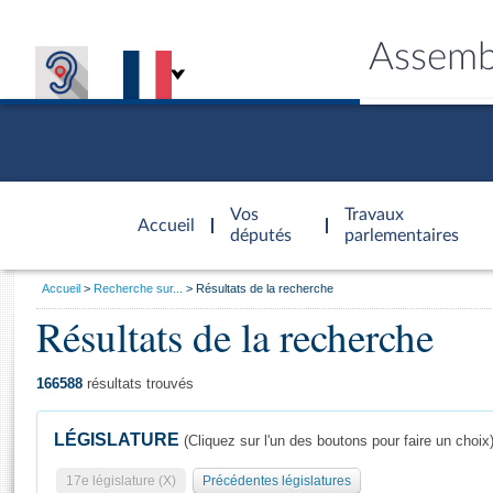
Assemb
Accèder à
la page
Vos
Travaux
Accueil
d'accueil
députés
parlementaires
Vous
Accueil
Recherche sur...
Résultats de la recherche
êtes
Résultats de la recherche
Général
ici
CONNEX
TRAVA
CONNA
DÉC
:
166588
résultats trouvés
LÉGISLATURE
(Cliquez sur l'un des boutons pour faire un choix
17e législature (X)
Précédentes législatures