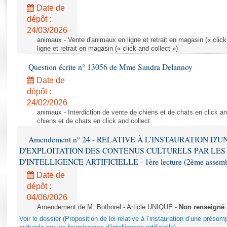
Rapports d'enquête
Date de
Rapports législatifs
dépôt :
Rapports sur l'application des lois
24/03/2026
Baromètre de l’application des lois
animaux - Vente d'animaux en ligne et retrait en magasin (« click
ligne et retrait en magasin (« click and collect »)
Question écrite n° 13056 de Mme Sandra Delannoy
Dossiers législatifs
Date de
Budget et sécurité sociale
dépôt :
Questions écrites et orales
24/02/2026
Comptes rendus des débats
animaux - Interdiction de vente de chiens et de chats en click and
chiens et de chats en click and collect
Amendement n° 24 - RELATIVE À L'INSTAURATION D'
D'EXPLOITATION DES CONTENUS CULTURELS PAR LES
D'INTELLIGENCE ARTIFICIELLE - 1ère lecture (2ème assemblé
Date de
dépôt :
04/06/2026
Amendement de M. Bothorel - Article UNIQUE -
Non renseigné
Voir le dossier (Proposition de loi relative à l’instauration d’une présom