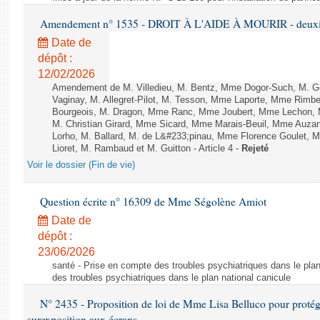
Amendement n° 1535 - DROIT À L'AIDE À MOURIR - deuxièm
Date de
dépôt :
12/02/2026
Amendement de M. Villedieu, M. Bentz, Mme Dogor-Such, M. G
Vaginay, M. Allegret-Pilot, M. Tesson, Mme Laporte, Mme Rimbe
Bourgeois, M. Dragon, Mme Ranc, Mme Joubert, Mme Lechon, M
M. Christian Girard, Mme Sicard, Mme Marais-Beuil, Mme Au
Lorho, M. Ballard, M. de L&#233;pinau, Mme Florence Goulet, 
Lioret, M. Rambaud et M. Guitton - Article 4 -
Rejeté
Voir le dossier (Fin de vie)
Question écrite n° 16309 de Mme Ségolène Amiot
Date de
dépôt :
23/06/2026
santé - Prise en compte des troubles psychiatriques dans le plan
des troubles psychiatriques dans le plan national canicule
N° 2435 - Proposition de loi de Mme Lisa Belluco pour protége
surexposition aux écrans