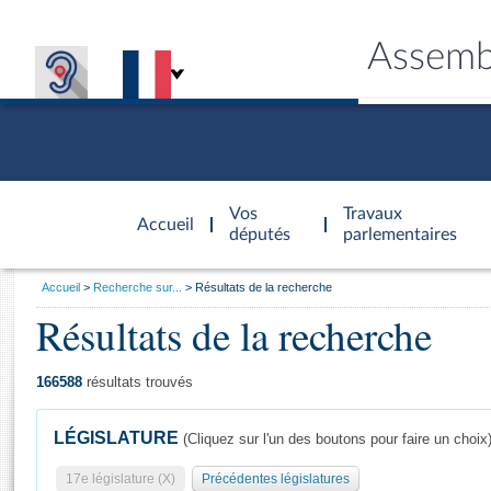
Assemb
Accèder à
la page
Vos
Travaux
Accueil
d'accueil
députés
parlementaires
Vous
Accueil
Recherche sur...
Résultats de la recherche
êtes
Résultats de la recherche
Général
ici
CONNEX
TRAVA
CONNA
DÉC
:
166588
résultats trouvés
LÉGISLATURE
(Cliquez sur l'un des boutons pour faire un choix
17e législature (X)
Précédentes législatures