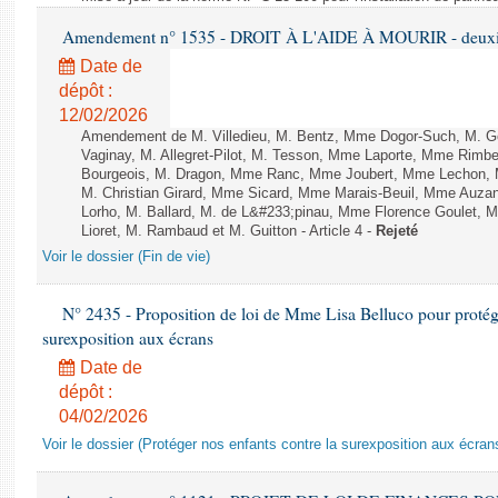
Amendement n° 1535 - DROIT À L'AIDE À MOURIR - deuxièm
Date de
dépôt :
12/02/2026
Amendement de M. Villedieu, M. Bentz, Mme Dogor-Such, M. G
Vaginay, M. Allegret-Pilot, M. Tesson, Mme Laporte, Mme Rimbe
Bourgeois, M. Dragon, Mme Ranc, Mme Joubert, Mme Lechon, M
M. Christian Girard, Mme Sicard, Mme Marais-Beuil, Mme Au
Lorho, M. Ballard, M. de L&#233;pinau, Mme Florence Goulet, 
Lioret, M. Rambaud et M. Guitton - Article 4 -
Rejeté
Voir le dossier (Fin de vie)
N° 2435 - Proposition de loi de Mme Lisa Belluco pour protége
surexposition aux écrans
Date de
dépôt :
04/02/2026
Voir le dossier (Protéger nos enfants contre la surexposition aux écran