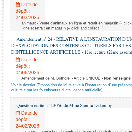
Rapports d'enquête
Date de
Rapports législatifs
dépôt :
Rapports sur l'application des lois
24/03/2026
Baromètre de l’application des lois
animaux - Vente d'animaux en ligne et retrait en magasin (« click
ligne et retrait en magasin (« click and collect »)
Amendement n° 24 - RELATIVE À L'INSTAURATION D'
Dossiers législatifs
D'EXPLOITATION DES CONTENUS CULTURELS PAR LES
Budget et sécurité sociale
D'INTELLIGENCE ARTIFICIELLE - 1ère lecture (2ème assemblé
Questions écrites et orales
Date de
Comptes rendus des débats
dépôt :
04/06/2026
Amendement de M. Bothorel - Article UNIQUE -
Non renseigné
Voir le dossier (Proposition de loi relative à l’instauration d’une présom
culturels par les fournisseurs d’intelligence artificielle)
Question écrite n° 13056 de Mme Sandra Delannoy
Date de
dépôt :
24/02/2026
animaux - Interdiction de vente de chiens et de chats en click and