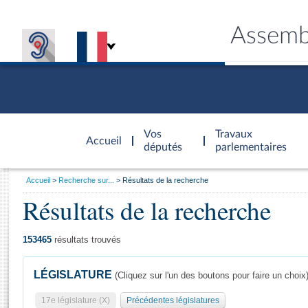
Assemb
Accèder à
la page
Vos
Travaux
Accueil
d'accueil
députés
parlementaires
Vous
Accueil
Recherche sur...
Résultats de la recherche
êtes
Résultats de la recherche
Général
ici
CONNEX
TRAVA
CONNA
DÉC
:
153465
résultats trouvés
LÉGISLATURE
(Cliquez sur l'un des boutons pour faire un choix
17e législature (X)
Précédentes législatures