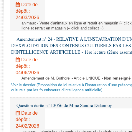
Rapports d'enquête
Date de
Rapports législatifs
dépôt :
Rapports sur l'application des lois
24/03/2026
Baromètre de l’application des lois
animaux - Vente d'animaux en ligne et retrait en magasin (« click
ligne et retrait en magasin (« click and collect »)
Amendement n° 24 - RELATIVE À L'INSTAURATION D'
Dossiers législatifs
D'EXPLOITATION DES CONTENUS CULTURELS PAR LES
Budget et sécurité sociale
D'INTELLIGENCE ARTIFICIELLE - 1ère lecture (2ème assemblé
Questions écrites et orales
Date de
Comptes rendus des débats
dépôt :
04/06/2026
Amendement de M. Bothorel - Article UNIQUE -
Non renseigné
Voir le dossier (Proposition de loi relative à l’instauration d’une présom
culturels par les fournisseurs d’intelligence artificielle)
Question écrite n° 13056 de Mme Sandra Delannoy
Date de
dépôt :
24/02/2026
animaux - Interdiction de vente de chiens et de chats en click and