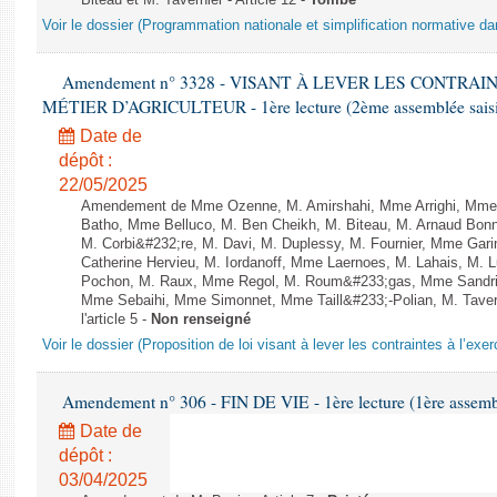
Biteau et M. Tavernier - Article 12 -
Tombé
Voir le dossier (Programmation nationale et simplification normative d
Amendement n° 3328 - VISANT À LEVER LES CONTRAI
MÉTIER D’AGRICULTEUR - 1ère lecture (2ème assemblée saisie
Date de
dépôt :
22/05/2025
Amendement de Mme Ozenne, M. Amirshahi, Mme Arrighi, Mme 
Batho, Mme Belluco, M. Ben Cheikh, M. Biteau, M. Arnaud Bonn
M. Corbi&#232;re, M. Davi, M. Duplessy, M. Fournier, Mme Gar
Catherine Hervieu, M. Iordanoff, Mme Laernoes, M. Lahais, M.
Pochon, M. Raux, Mme Regol, M. Roum&#233;gas, Mme Sandri
Mme Sebaihi, Mme Simonnet, Mme Taill&#233;-Polian, M. Tavern
l'article 5 -
Non renseigné
Voir le dossier (Proposition de loi visant à lever les contraintes à l’exer
Amendement n° 306 - FIN DE VIE - 1ère lecture (1ère assembl
Date de
dépôt :
03/04/2025