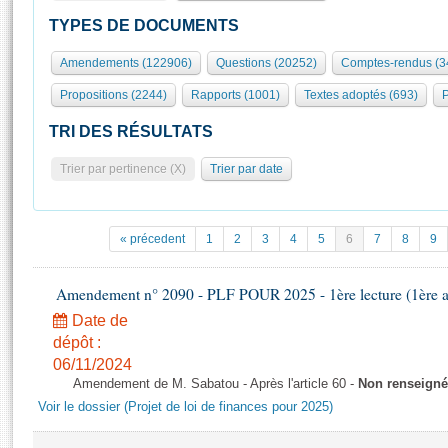
S'id
Présidence
Séance publique
Rôle et pouvoirs de l'Assemblée
Visiter l'Assemblée
TYPES DE DOCUMENTS
Fiches « Connaissance de l’Assemblée »
577 députés
Commissions et autres organes
Visite virtuelle du palais Bourbon
Amendements (122906)
Questions (20252)
Comptes-rendus (3
Organisation de l'Assemblée
Groupes politiques
Europe et International
Assister à une séance
Mot
Propositions (2244)
Rapports (1001)
Textes adoptés (693)
P
Présidence
Conférence des Présidents
Bureau
Collège des Ques
Élections législatives
Contrôle et évaluation
Accès des chercheurs à l’Assemblée
TRI DES RÉSULTATS
Congrès
Les évènements
S'inscrire
Trier par pertinence (X)
Trier par date
Pétitions
Statistiques et chiffres clés
Transparence et déontologie
Vous n'ave
Patrimoine
E
Documents de référence
« précedent
1
2
3
4
5
6
7
8
9
La Bibliothèque
( Constitution | Règlement de l'Assemblée ... )
Documents parlementaires
Les archives
Amendement n° 2090 - PLF POUR 2025 - 1ère lecture (1ère as
Projets de loi
Contacts et plan d'accès
Date de
Propositions de loi
Histoire
Photos libres de droit
dépôt :
Amendements
Juniors
06/11/2024
Textes adoptés
Amendement de M. Sabatou - Après l'article 60 -
Non renseigné
Anciennes législatures
Voir le dossier (Projet de loi de finances pour 2025)
Liens vers les sites publics
Rapports d'information