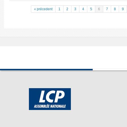
« précedent
1
2
3
4
5
6
7
8
9