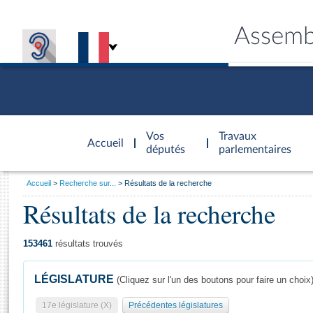
Assemb
Accèder à
la page
Vos
Travaux
Accueil
d'accueil
députés
parlementaires
Vous
Accueil
Recherche sur...
Résultats de la recherche
êtes
Résultats de la recherche
Général
ici
CONNEX
TRAVA
CONNA
DÉC
:
153461
résultats trouvés
LÉGISLATURE
(Cliquez sur l'un des boutons pour faire un choix
17e législature (X)
Précédentes législatures