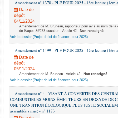
Rapports d'enquête
Amendement n° 1370 - PLF POUR 2025 - 1ère lecture (1ère as
Rapports législatifs
Date de
Rapports sur l'application des lois
dépôt :
04/11/2024
Baromètre de l’application des lois
Amendement de M. Bruneau, rapporteur pour avis au nom de la co
de l&apos;&#233;ducation - Article 42 -
Non renseigné
Dossiers législatifs
Voir le dossier (Projet de loi de finances pour 2025)
Budget et sécurité sociale
Questions écrites et orales
Amendement n° 1499 - PLF POUR 2025 - 1ère lecture (1ère as
Comptes rendus des débats
Date de
dépôt :
05/11/2024
Amendement de M. Bruneau - Article 42 -
Non renseigné
Voir le dossier (Projet de loi de finances pour 2025)
Amendement n° 4 - VISANT À CONVERTIR DES CENTR
COMBUSTIBLES MOINS ÉMETTEURS EN DIOXYDE DE 
UNE TRANSITION ÉCOLOGIQUE PLUS JUSTE SOCIALEMENT 
assemblée saisie) - n° 1173
Date de